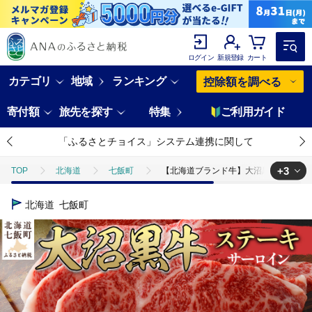
ログイン
新規登録
カート
カテゴリ
地域
ランキング
控除額を調べる
寄付額
旅先を探す
特集
ご利用ガイド
「ふるさとチョイス」システム連携に関して
+3
TOP
北海道
七飯町
【北海道ブランド牛】大沼黒牛ステーキ（サ
TOP
肉
【北海道ブランド牛】大沼黒牛ステーキ（サーロイン10kg） 
北海道
七飯町
TOP
肉
牛肉
【北海道ブランド牛】大沼黒牛ステーキ（サーロイン
TOP
肉
牛肉
ステーキ(牛肉)
【北海道ブランド牛】大沼