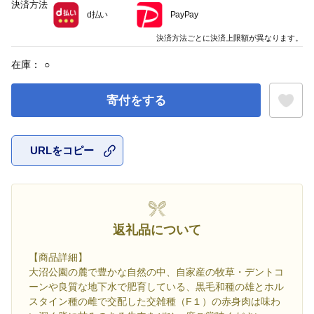
決済方法
d払い
PayPay
決済方法ごとに決済上限額が異なります。
在庫：
○
寄付をする
URLをコピー
お気に入
返礼品について
【商品詳細】
大沼公園の麓で豊かな自然の中、自家産の牧草・デントコ
ーンや良質な地下水で肥育している、黒毛和種の雄とホル
スタイン種の雌で交配した交雑種（F１）の赤身肉は味わ