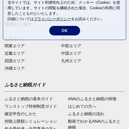
ファッション
米・穀物
当サイトでは、サイト利便性向上のため、クッキー（Cookie）を使
飲料(酒以外)
返礼品なし
用しています。サイトの閲覧を継続された場合、Cookieの利用に同
意したことものといたします。
詳細については
プライバシーポリシー
をお読みください。
地域から探す
OK
北海道エリア
東北エリア
関東エリア
中部エリア
近畿エリア
中国エリア
四国エリア
九州エリア
沖縄エリア
ふるさと納税ガイド
ふるさと納税の基本ガイド
ANAのふるさと納税の特徴
ワンストップ特例制度ガイド
はじめての方へ
確定申告のしかた
ふるさと納税の流れ
控除上限額シミュレーション
動画でわかるANAのふるさと
納税
年金受給者・自営業者の方へ