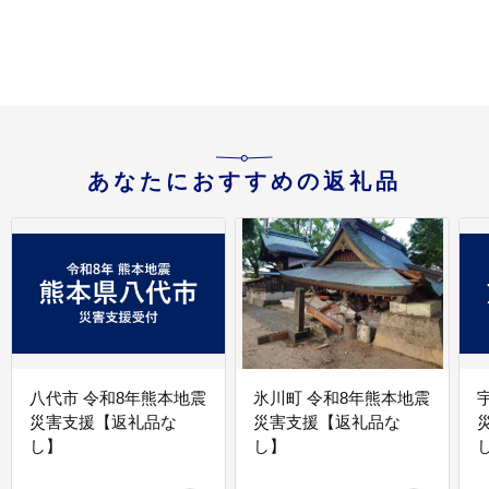
あなたにおすすめの返礼品
八代市 令和8年熊本地震
氷川町 令和8年熊本地震
災害支援【返礼品な
災害支援【返礼品な
し】
し】
し