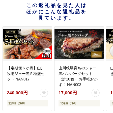
この返礼品を見た人は
ほかにこんな返礼品を
見ています。
【定期便６か月】山川
山川牧場育ちのジャー
牧場ジャー黒５種盛セ
黒ハンバーグセット
き
ット NAN017
（計10個） お手軽おか
ず！ NAN003
240,000円
17,000円
1
北海道 七飯町
北海道 七飯町