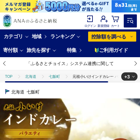
ログイン
新規登録
カート
カテゴリ
地域
ランキング
控除額を調べる
寄付額
旅先を探す
特集
ご利用ガイド
「ふるさとチョイス」システム連携に関して
+3
TOP
北海道
七飯町
元祖小いけインドカレー バラエティ3缶セッ
TOP
加工食品
元祖小いけインドカレー バラエティ3缶セット NAAN
北海道
七飯町
TOP
加工食品
惣菜・レトルト
元祖小いけインドカレー バラエ
TOP
加工食品
惣菜・レトルト
カレー
元祖小いけイン