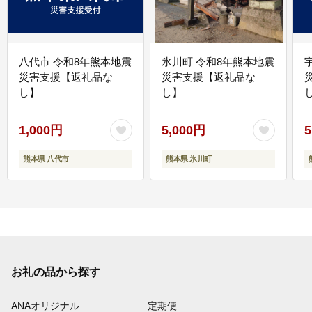
八代市 令和8年熊本地震
氷川町 令和8年熊本地震
災害支援【返礼品な
災害支援【返礼品な
し】
し】
し
1,000円
5,000円
5
熊本県 八代市
熊本県 氷川町
お礼の品から探す
ANAオリジナル
定期便