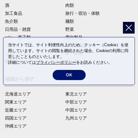
酒
肉類
加工食品
旅行・宿泊・体験
魚介類
麺類
日用品・雑貨
野菜
パン・菓子類
電化製品
当サイトでは、サイト利便性向上のため、クッキー（Cookie）を使
フルーツ
卵・乳製品
用しています。サイトの閲覧を継続された場合、Cookieの利用に同
ファッション
米・穀物
意したことものといたします。
飲料(酒以外)
返礼品なし
詳細については
プライバシーポリシー
をお読みください。
OK
地域から探す
北海道エリア
東北エリア
関東エリア
中部エリア
近畿エリア
中国エリア
四国エリア
九州エリア
沖縄エリア