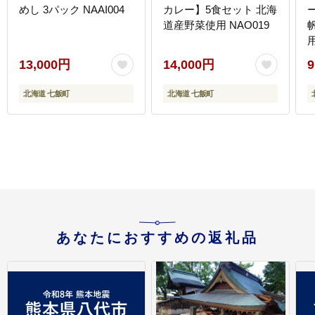
めし 3パック NAAI004
カレー】5食セット 北海
道産野菜使用 NAO019
用
13,000円
14,000円
9
北海道 七飯町
北海道 七飯町
あなたにおすすめの返礼品