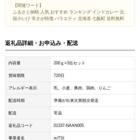
【関連ワード】
ふるさと納税 人気 おすすめ ランキング インドカレー 元
祖小いけ 辛さが特徴 バラエティ 北海道 七飯町 送料無料
返礼品詳細・お申込み・配送
内容量
200ｇ×3缶セット
賞味期限
720日
アレルギー表示
乳、小麦、豚肉、鶏肉、りんご
配送時期
準備が出来次第順次発送
配送
常温
返礼品コード
01337-NAAN005
事業者名
㈱TSI