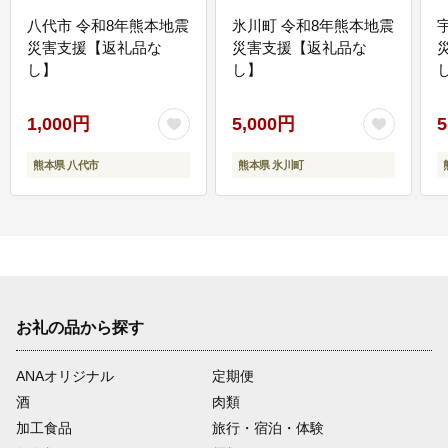
八代市 令和8年熊本地震
氷川町 令和8年熊本地震
災害支援【返礼品な
災害支援【返礼品な
し】
し】
し
1,000円
5,000円
5
熊本県 八代市
熊本県 氷川町
お礼の品から探す
ANAオリジナル
定期便
酒
肉類
加工食品
旅行・宿泊・体験