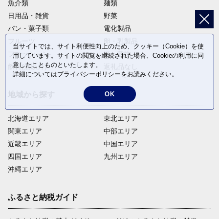
魚介類
麺類
日用品・雑貨
野菜
パン・菓子類
電化製品
フルーツ
卵・乳製品
当サイトでは、サイト利便性向上のため、クッキー（Cookie）を使
ファッション
米・穀物
用しています。サイトの閲覧を継続された場合、Cookieの利用に同
意したことものといたします。
飲料(酒以外)
返礼品なし
詳細については
プライバシーポリシー
をお読みください。
地域から探す
OK
北海道エリア
東北エリア
関東エリア
中部エリア
近畿エリア
中国エリア
四国エリア
九州エリア
沖縄エリア
ふるさと納税ガイド