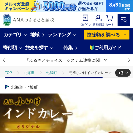
ログイン
新規登録
カート
カテゴリ
地域
ランキング
控除額を調べる
寄付額
旅先を探す
特集
ご利用ガイド
「ふるさとチョイス」システム連携に関して
+3
TOP
北海道
七飯町
元祖小いけインドカレー オリジナル3缶セッ
TOP
加工食品
元祖小いけインドカレー オリジナル3缶セット NAAN
北海道
七飯町
TOP
加工食品
惣菜・レトルト
元祖小いけインドカレー オリジ
TOP
加工食品
惣菜・レトルト
カレー
元祖小いけイン