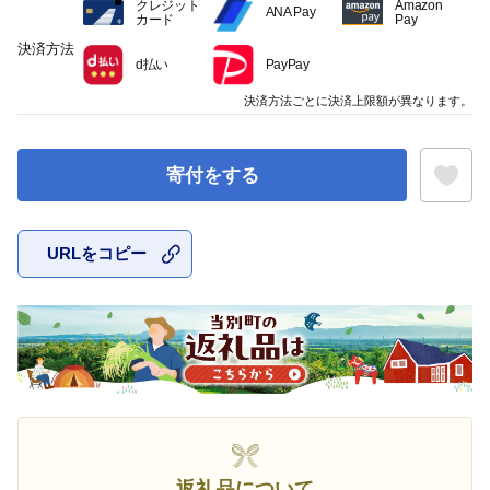
クレジット
Amazon
ANA Pay
カード
Pay
決済方法
d払い
PayPay
決済方法ごとに決済上限額が異なります。
寄付をする
URLをコピー
お気に入
返礼品について