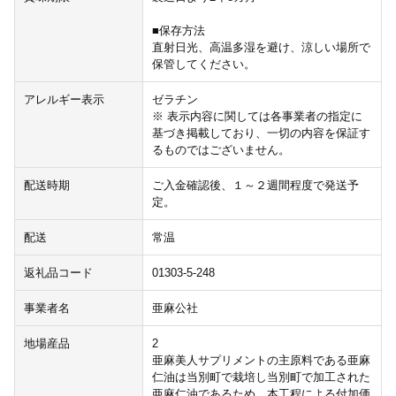
■保存方法
直射日光、高温多湿を避け、涼しい場所で
保管してください。
アレルギー表示
ゼラチン
※ 表示内容に関しては各事業者の指定に
基づき掲載しており、一切の内容を保証す
るものではございません。
配送時期
ご入金確認後、１～２週間程度で発送予
定。
配送
常温
返礼品コード
01303-5-248
事業者名
亜麻公社
地場産品
2
亜麻美人サプリメントの主原料である亜麻
仁油は当別町で栽培し当別町で加工された
亜麻仁油であるため、本工程による付加価