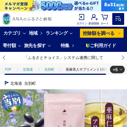
ログイン
新規登録
カート
カテゴリ
地域
ランキング
控除額を調べる
寄付額
旅先を探す
特集
ご利用ガイド
「ふるさとチョイス」システム連携に関して
+5
TOP
北海道
当別町
亜麻美人サプリメント180粒 3袋セット_tb
TOP
加工食品
亜麻美人サプリメント180粒 3袋セット_tb04-005
北海道
当別町
TOP
加工食品
調味料
食用油
亜麻美人サプリメント180
TOP
加工食品
ほかの加工食品
亜麻美人サプリメント180粒 3
TOP
日用品・雑貨
亜麻美人サプリメント180粒 3袋セット_tb04-0
TOP
日用品・雑貨
美容雑貨
亜麻美人サプリメント180粒 3袋セ