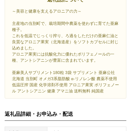
～美容と健康を支えるアロニアの力～
主産地の当別町で、栽培期間中農薬を使わずに育てた亜麻
種子。
これを低温でじっくり搾り、ろ過をしただけの亜麻仁油と
良質なアロニア果実（北海道産）をソフトカプセルに封じ
込めました。
アロニア果実には抗酸化力に優れたポリフェノールの一
種、アントシアニンが豊富に含まれています。
亜麻美人サプリメント180粒 3袋 サプリメント 亜麻公社
北海道 当別町 オメガ3系脂肪酸 α-リノレン酸 農薬不使用
低温圧搾 国産 化学溶剤不使用 アロニア果実 ポリフェノー
ル アントシアニン 健康 アマニ油 送料無料 純国産
返礼品詳細・お申込み・配送