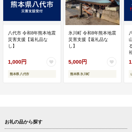
八代市 令和8年熊本地震
氷川町 令和8年熊本地震
災害支援【返礼品な
災害支援【返礼品な
し】
し】
1,000円
5,000円
1
熊本県 八代市
熊本県 氷川町
お礼の品から探す