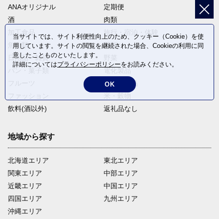
ANAオリジナル
定期便
酒
肉類
加工食品
旅行・宿泊・体験
当サイトでは、サイト利便性向上のため、クッキー（Cookie）を使
魚介類
麺類
用しています。サイトの閲覧を継続された場合、Cookieの利用に同
意したことものといたします。
日用品・雑貨
野菜
詳細については
プライバシーポリシー
をお読みください。
パン・菓子類
電化製品
フルーツ
卵・乳製品
OK
ファッション
米・穀物
飲料(酒以外)
返礼品なし
地域から探す
北海道エリア
東北エリア
関東エリア
中部エリア
近畿エリア
中国エリア
四国エリア
九州エリア
沖縄エリア