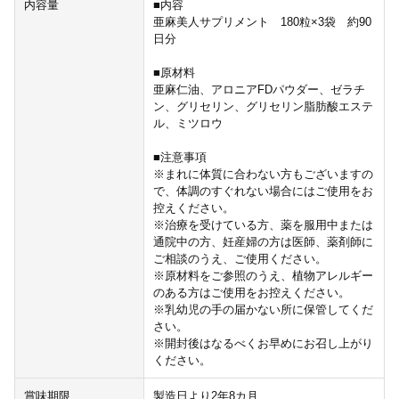
内容量
■内容
亜麻美人サプリメント 180粒×3袋 約90
日分
■原材料
亜麻仁油、アロニアFDパウダー、ゼラチ
ン、グリセリン、グリセリン脂肪酸エステ
ル、ミツロウ
■注意事項
※まれに体質に合わない方もございますの
で、体調のすぐれない場合にはご使用をお
控えください。​
※治療を受けている方、薬を服用中または
通院中の方、妊産婦の方は医師、薬剤師に
ご相談のうえ、ご使用ください。
※原材料をご参照のうえ、植物アレルギー
のある方はご使用をお控えください。​
※乳幼児の手の届かない所に保管してくだ
さい。
※開封後はなるべくお早めにお召し上がり
ください。​
賞味期限
製造日より2年8カ月