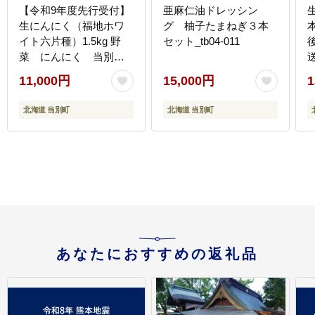
【令和9年度先行受付】
亜麻仁油ドレッシン
生にんにく（福地ホワ
グ 柚子たまねぎ３本
イト六片種）1.5kg 野
セット_tb04-011
菜 にんにく 当別
送
町 北海道_tb22-004
11,000円
15,000円
1
北海道 当別町
北海道 当別町
あなたにおすすめの返礼品