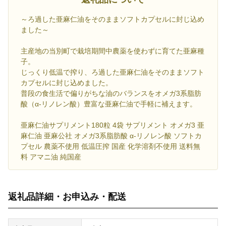
～ろ過した亜麻仁油をそのままソフトカプセルに封じ込め
ました～
主産地の当別町で栽培期間中農薬を使わずに育てた亜麻種
子。
じっくり低温で搾り、ろ過した亜麻仁油をそのままソフト
カプセルに封じ込めました。
普段の食生活で偏りがちな油のバランスをオメガ3系脂肪
酸（α-リノレン酸）豊富な亜麻仁油で手軽に補えます。
亜麻仁油サプリメント180粒 4袋 サプリメント オメガ3 亜
麻仁油 亜麻公社 オメガ3系脂肪酸 α-リノレン酸 ソフトカ
プセル 農薬不使用 低温圧搾 国産 化学溶剤不使用 送料無
料 アマニ油 純国産
返礼品詳細・お申込み・配送