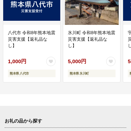
八代市 令和8年熊本地震
氷川町 令和8年熊本地震
災害支援【返礼品な
災害支援【返礼品な
し】
し】
し
1,000円
5,000円
5
熊本県 八代市
熊本県 氷川町
お礼の品から探す