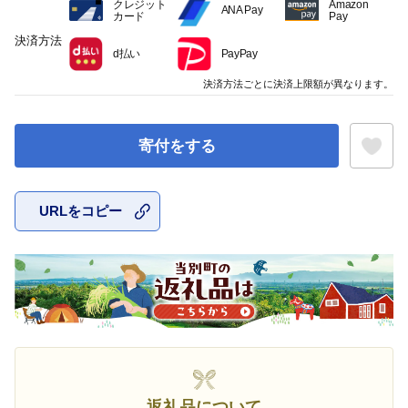
クレジット
Amazon
ANA Pay
カード
Pay
決済方法
d払い
PayPay
決済方法ごとに決済上限額が異なります。
寄付をする
URLをコピー
お気に入
返礼品について