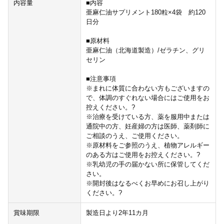
内容量
■内容
亜麻仁油サプリメント180粒×4袋 約120
日分
■原材料
亜麻仁油（北海道製造）/ゼラチン、グリ
セリン
■注意事項
※まれに体質に合わない方もございますの
で、体調のすぐれない場合にはご使用をお
控えください。?
※治療を受けている方、薬を服用中または
通院中の方、妊産婦の方は医師、薬剤師に
ご相談のうえ、ご使用ください。
※原材料をご参照のうえ、植物アレルギー
のある方はご使用をお控えください。?
※乳幼児の手の届かない所に保管してくだ
さい。
※開封後はなるべくお早めにお召し上がり
ください。?
賞味期限
製造日より2年11カ月