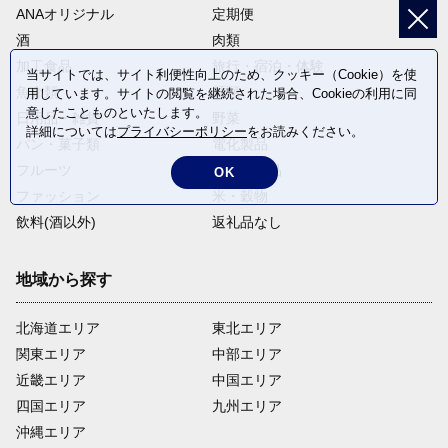
ANAオリジナル
定期便
酒
肉類
加工食品
旅行・宿泊・体験
当サイトでは、サイト利便性向上のため、クッキー（Cookie）を使
魚介類
麺類
用しています。サイトの閲覧を継続された場合、Cookieの利用に同
意したことものといたします。
日用品・雑貨
野菜
詳細については
プライバシーポリシー
をお読みください。
パン・菓子類
電化製品
フルーツ
卵・乳製品
OK
ファッション
米・穀物
飲料(酒以外)
返礼品なし
地域から探す
北海道エリア
東北エリア
関東エリア
中部エリア
近畿エリア
中国エリア
四国エリア
九州エリア
沖縄エリア