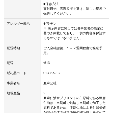
■保存方法
直射日光、高温多湿を避け、涼しい場所で
保管してください。
アレルギー表示
ゼラチン
※ 表示内容に関しては各事業者の指定に
基づき掲載しており、一切の内容を保証す
るものではございません。
配送時期
ご入金確認後、１～２週間程度で発送予
定。
配送
常温
返礼品コード
01303-5-165
事業者名
亜麻公社
地場産品
2
亜麻仁油サプリメントの主原料である亜麻
仁油は、当別町で栽培し当別町で加工した
原料であるため、亜麻仁油による付加価値
が製品全体の付加価値の90%以上を占めて