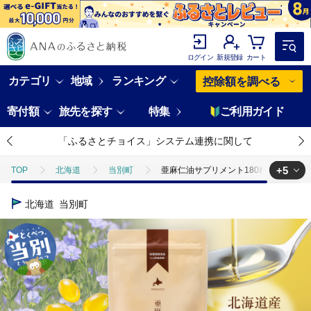
ログイン
新規登録
カート
カテゴリ
地域
ランキング
控除額を調べる
寄付額
旅先を探す
特集
ご利用ガイド
「ふるさとチョイス」システム連携に関して
+5
TOP
北海道
当別町
亜麻仁油サプリメント180粒（4袋）_tb04
TOP
加工食品
亜麻仁油サプリメント180粒（4袋）_tb04-002
北海道
当別町
TOP
加工食品
調味料
食用油
亜麻仁油サプリメント180
TOP
加工食品
ほかの加工食品
亜麻仁油サプリメント180粒（4
TOP
日用品・雑貨
亜麻仁油サプリメント180粒（4袋）_tb04-002
TOP
日用品・雑貨
美容雑貨
亜麻仁油サプリメント180粒（4袋）