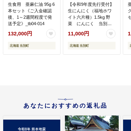
生食用 亜麻仁油 95g 6
【令和9年度先行受付】
本セット《ご入金確認
生にんにく（福地ホワ
後、1～2週間程度で発
イト六片種）1.5kg 野
セ
送予定》_tb04-014
菜 にんにく 当別
町 北海道_tb22-004
132,000円
11,000円
1
北海道 当別町
北海道 当別町
あなたにおすすめの返礼品