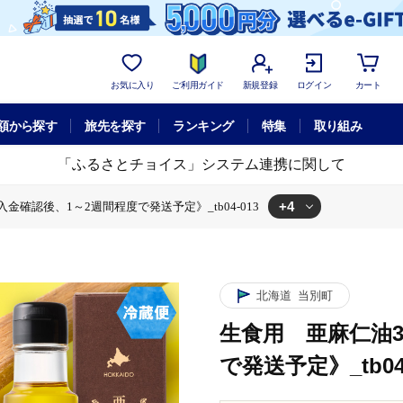
お気に入り
ご利用ガイド
新規登録
ログイン
カート
額から探す
旅先を探す
ランキング
特集
取り組み
「ふるさとチョイス」システム連携に関して
+4
金確認後、1～2週間程度で発送予定》_tb04-013
～2週間程度で発送予定》_tb04-013
入金確認後、1～2週間程度で発送予定》_tb04-013
用 亜麻仁油3本《ご入金確認後、1～2週間程度で発送予定》_tb04-013
麻仁油3本《ご入金確認後、1～2週間程度で発送予定》_tb04-013
北海道
当別町
生食用 亜麻仁油
で発送予定》_tb04-