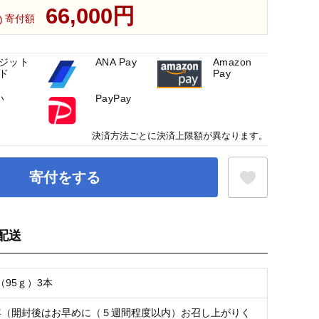
66,000円
寄付額
ジット
ANA Pay
Amazon
ド
Pay
い
PayPay
決済方法ごとに決済上限額が異なります。
寄付をする
配送
お気に入り登録
95ｇ）3本
年（開封後はお早めに（５週間程度以内）お召し上がりく