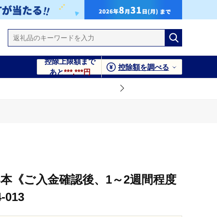
控除上限額まで
控除額を調べる
あと
***,***円
3本《ご入金確認後、1～2週間程度
013