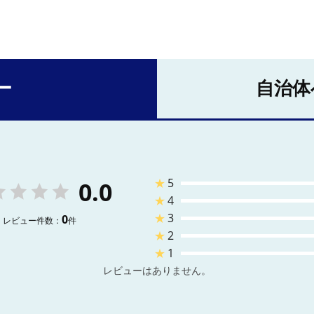
ー
自治体
★
5
0.0
★
4
★
3
0
レビュー件数：
件
★
2
★
1
レビューはありません。