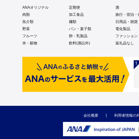
ANAオリジナル
定期便
酒
肉類
加工食品
旅行・宿泊・
魚介類
麺類
日用品・雑貨
野菜
パン・菓子類
電化製品
フルーツ
卵・乳製品
ファッション
米・穀物
飲料(酒以外)
返礼品なし
会社概要
利用者情報の