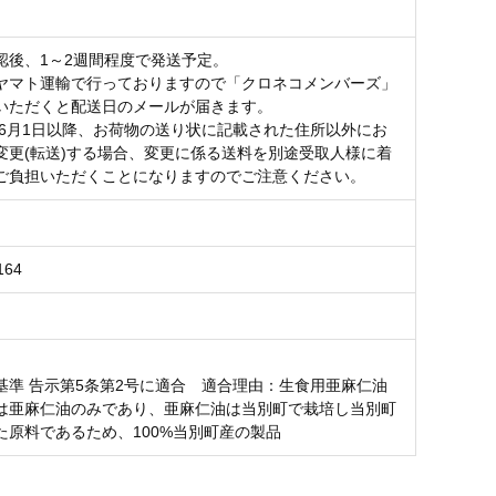
）
認後、1～2週間程度で発送予定。
ヤマト運輸で行っておりますので「クロネコメンバーズ」
いただくと配送日のメールが届きます。
3年6月1日以降、お荷物の送り状に記載された住所以外にお
変更(転送)する場合、変更に係る送料を別途受取人様に着
ご負担いただくことになりますのでご注意ください。
164
基準 告示第5条第2号に適合 適合理由：生食用亜麻仁油
は亜麻仁油のみであり、亜麻仁油は当別町で栽培し当別町
た原料であるため、100%当別町産の製品