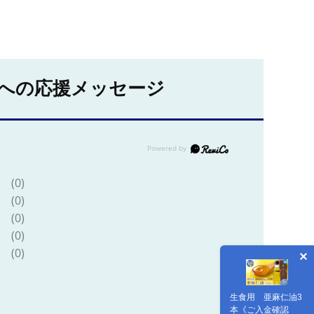
への応援メッセージ
(0)
(0)
(0)
(0)
(0)
生食用 亜麻仁油3
本《ご入金確認