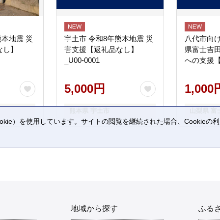
熊本地震 災
宇土市 令和8年熊本地震 災
八代市向け
なし】
害支援【返礼品なし】
県富士吉
_U00-0001
への支援
5,000円
1,000
熊本県 宇土市
山梨県 富
kie）を使用しています。サイトの閲覧を継続された場合、Cookie
。
地域から探す
ふる