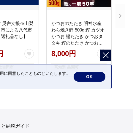
 災害支援※山梨
かつおのたたき 明神水産
田市による八代市
わら焼き鰹 500g 鰹 カツオ
【返礼品なし】
かつお 鰹たたき かつおタ
タキ 鰹のたたき かつおの
タタキ 藁焼き わら焼き 魚
円
8,000円
さかな 海鮮 刺身 お刺身 冷
凍 ご家庭用 グルメ 特産品
士吉田市
高知県 黒潮町
ご当地 本場 高知 黒潮町 ギ
の利用に同意したことものといたします。
フト 贈答品 人気 返礼品 ふ
OK
るさと納税 魚介類 高知県
産 土佐名物 高知県 高評価
食卓 ご飯のお供 父の日 ギ
フト プレゼント[1669]
さと納税ガイド