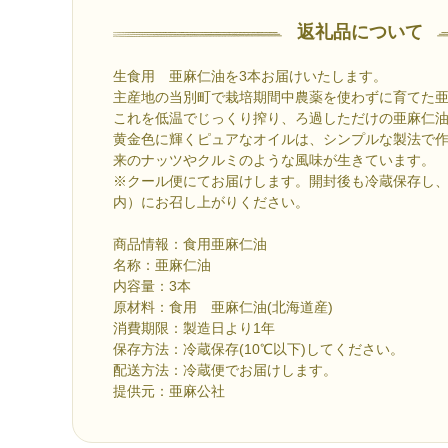
返礼品について
生食用 亜麻仁油を3本お届けいたします。
主産地の当別町で栽培期間中農薬を使わずに育てた
これを低温でじっくり搾り、ろ過しただけの亜麻仁
黄金色に輝くピュアなオイルは、シンプルな製法で
来のナッツやクルミのような風味が生きています。
※クール便にてお届けします。開封後も冷蔵保存し
内）にお召し上がりください。
商品情報：食用亜麻仁油
名称：亜麻仁油
内容量：3本
原材料：食用 亜麻仁油(北海道産)
消費期限：製造日より1年
保存方法：冷蔵保存(10℃以下)してください。
配送方法：冷蔵便でお届けします。
提供元：亜麻公社