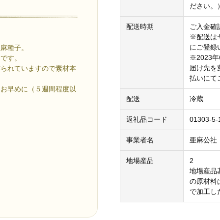
ださい。
配送時期
ご入金確
※配送は
にご登録
亜麻種子。
※202
油です。
届け先を
作られていますので素材本
払いにて
、お早めに（５週間程度以
配送
冷蔵
返礼品コード
01303-5-
事業者名
亜麻公社
地場産品
2
地場産品
の原材料
で加工し