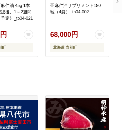
仁油 45g 1本
亜麻仁油サプリメント180
認後、1～2週間
粒（4袋）_tb04-002
定》_tb04-021
0円
68,000円
別町
北海道 当別町