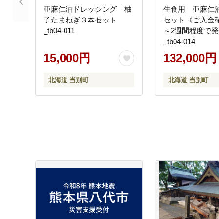
亜麻仁油ドレッシング 柚
生食用 亜麻仁油 
子たまねぎ３本セット
セット《ご入金
_tb04-011
～2週間程度で
_tb04-014
15,000円
132,000円
北海道 当別町
北海道 当別町