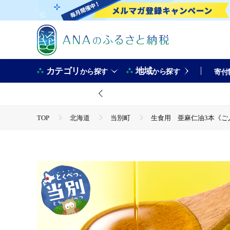
カテゴリ
地域
から探す
から探す
寄付
TOP
北海道
当別町
生食用 亜麻仁油3本《ご入
TOP
加工食品
生食用 亜麻仁油3本《ご入金確認後、1
TOP
加工食品
調味料
生食用 亜麻仁油3本《ご
TOP
加工食品
調味料
ドレッシング
生食
TOP
加工食品
調味料
食用油
生食用 亜