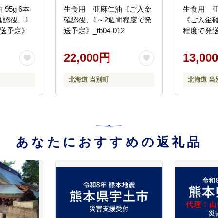
95g 6本
生食用 亜麻仁油《ご入金
生食用 亜麻
確認後、1
確認後、1～2週間程度で発
《ご入金確
発送予定》
送予定》_tb04-012
程度で発送予
22,000円
13,00
北海道 当別町
北海道 当
あなたにおすすめの返礼品