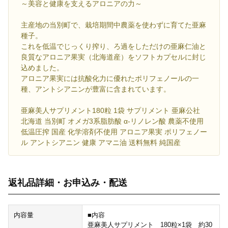
～美容と健康を支えるアロニアの力～
主産地の当別町で、栽培期間中農薬を使わずに育てた亜麻
種子。
これを低温でじっくり搾り、ろ過をしただけの亜麻仁油と
良質なアロニア果実（北海道産）をソフトカプセルに封じ
込めました。
アロニア果実には抗酸化力に優れたポリフェノールの一
種、アントシアニンが豊富に含まれています。
亜麻美人サプリメント180粒 1袋 サプリメント 亜麻公社
北海道 当別町 オメガ3系脂肪酸 α-リノレン酸 農薬不使用
低温圧搾 国産 化学溶剤不使用 アロニア果実 ポリフェノー
ル アントシアニン 健康 アマニ油 送料無料 純国産
返礼品詳細・お申込み・配送
内容量
■内容
亜麻美人サプリメント 180粒×1袋 約30