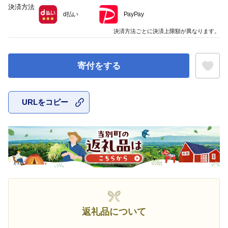
決済方法
d払い
PayPay
決済方法ごとに決済上限額が異なります。
寄付をする
URLをコピー
お気に入
返礼品について