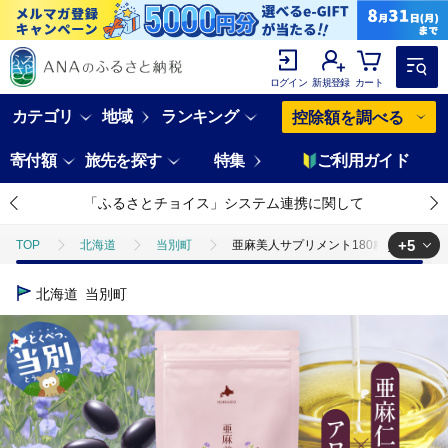
ログイン
新規登録
カート
カテゴリ
地域
ランキング
控除額を調べる
寄付額
旅先を探す
特集
ご利用ガイド
「ふるさとチョイス」システム連携に関して
+5
TOP
北海道
当別町
亜麻美人サプリメント180粒_tb04-004
TOP
加工食品
亜麻美人サプリメント180粒_tb04-004
北海道
当別町
TOP
加工食品
調味料
食用油
亜麻美人サプリメント180粒
TOP
加工食品
ほかの加工食品
亜麻美人サプリメント180粒_tb
TOP
日用品・雑貨
亜麻美人サプリメント180粒_tb04-004
TOP
日用品・雑貨
美容雑貨
亜麻美人サプリメント180粒_tb0