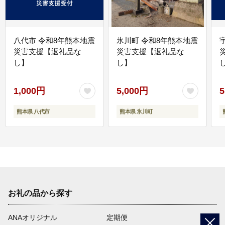
八代市 令和8年熊本地震
氷川町 令和8年熊本地震
災害支援【返礼品な
災害支援【返礼品な
し】
し】
し
1,000円
5,000円
5
熊本県 八代市
熊本県 氷川町
お礼の品から探す
ANAオリジナル
定期便