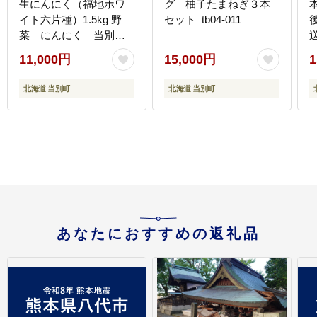
生にんにく（福地ホワ
グ 柚子たまねぎ３本
イト六片種）1.5kg 野
セット_tb04-011
菜 にんにく 当別
送
町 北海道_tb22-004
11,000円
15,000円
1
北海道 当別町
北海道 当別町
あなたにおすすめの返礼品