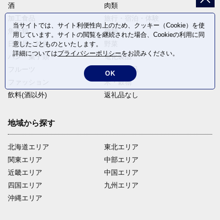
酒
肉類
加工食品
旅行・宿泊・体験
当サイトでは、サイト利便性向上のため、クッキー（Cookie）を使
魚介類
麺類
用しています。サイトの閲覧を継続された場合、Cookieの利用に同
日用品・雑貨
野菜
意したことものといたします。
詳細については
プライバシーポリシー
をお読みください。
パン・菓子類
電化製品
フルーツ
卵・乳製品
OK
ファッション
米・穀物
飲料(酒以外)
返礼品なし
地域から探す
北海道エリア
東北エリア
関東エリア
中部エリア
近畿エリア
中国エリア
四国エリア
九州エリア
沖縄エリア