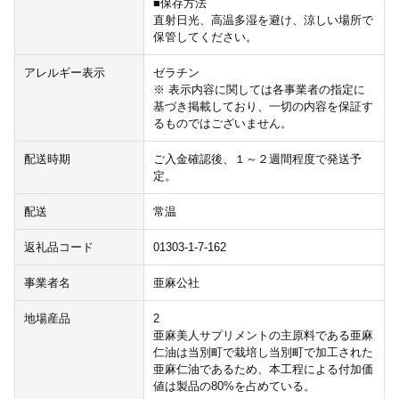
■保存方法
直射日光、高温多湿を避け、涼しい場所で
保管してください。
アレルギー表示
ゼラチン
※ 表示内容に関しては各事業者の指定に
基づき掲載しており、一切の内容を保証す
るものではございません。
配送時期
ご入金確認後、１～２週間程度で発送予
定。
配送
常温
返礼品コード
01303-1-7-162
事業者名
亜麻公社
地場産品
2
亜麻美人サプリメントの主原料である亜麻
仁油は当別町で栽培し当別町で加工された
亜麻仁油であるため、本工程による付加価
値は製品の80%を占めている。