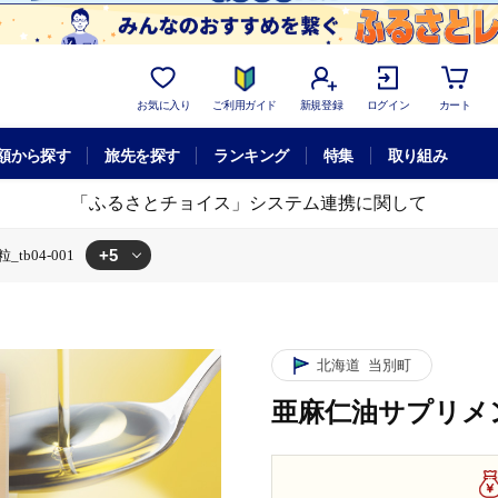
お気に入り
ご利用ガイド
新規登録
ログイン
カート
額から探す
旅先を探す
ランキング
特集
取り組み
「ふるさとチョイス」システム連携に関して
+5
b04-001
1
リメント180粒_tb04-001
ト180粒_tb04-001
001
180粒_tb04-001
北海道
当別町
亜麻仁油サプリメント1