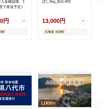
ご入金確認後、1
ぼし5kg_tb11-002
程度で発送予定》
00円
13,000円
別町
北海道 当別町