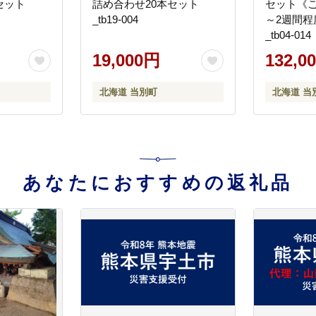
セット
詰め合わせ20本セット
セット《
_tb19-004
～2週間
_tb04-014
19,000円
132,0
北海道 当別町
北海道 当
あなたにおすすめの返礼品