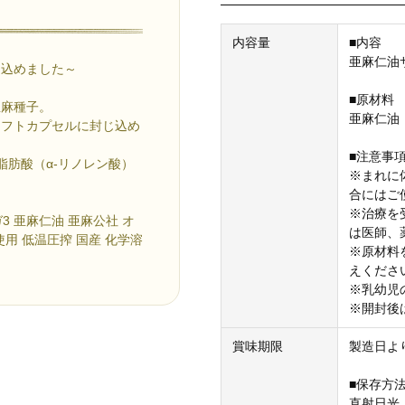
内容量
■内容
亜麻仁油サ
じ込めました～
■原材料
亜麻種子。
亜麻仁油
ソフトカプセルに封じ込め
■注意事
脂肪酸（α-リノレン酸）
※まれに
合にはご
※治療を
3 亜麻仁油 亜麻公社 オ
は医師、
使用 低温圧搾 国産 化学溶
※原材料
えくださ
※乳幼児
※開封後
賞味期限
製造日より
■保存方
直射日光