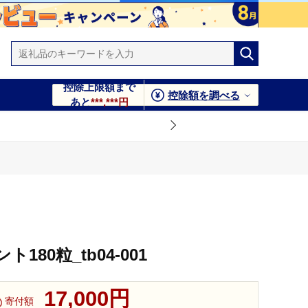
控除上限額まで
控除額を調べる
あと
***,***円
80粒_tb04-001
17,000円
寄付額