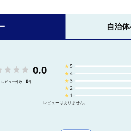
ー
自治体
★
5
0.0
★
4
★
3
0
レビュー件数：
件
★
2
★
1
レビューはありません。