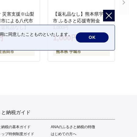
 災害支援※山梨
【返礼品なし】熊本県宇城
田市による八代市
市 ふるさと応援寄附金
【返礼品なし】
1,000円
の利用に同意したことものといたします。
円
1,000円
OK
士吉田市
熊本県 宇城市
さと納税ガイド
と納税の基本ガイド
ANAのふるさと納税の特徴
トップ特例制度ガイド
はじめての方へ