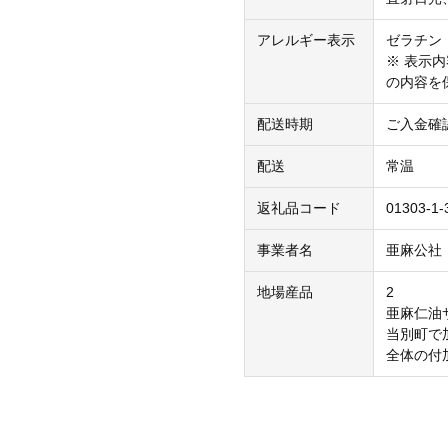
アレルギー表示
ゼラチン
※ 表示
の内容を
配送時期
ご入金確
配送
常温
返礼品コード
01303-1-
事業者名
亜麻公社
地場産品
2
亜麻仁油
当別町で
全体の付