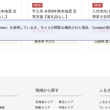
熊本地震 災
宇土市 令和8年熊本地震 災
八代市向け
なし】
害支援【返礼品なし】
県富士吉
_U00-0001
への支援
kie）を使用しています。サイトの閲覧を継続された場合、Cookie
5,000円
1,000
。
熊本県 宇土市
山梨県 富
地域から探す
ふる
北海道エリア
東北エリア
ふるさ
体験
関東エリア
中部エリア
ワンス