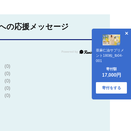
への応援メッセージ
亜麻仁油サプリメ
ント180粒_tb04-
001
(0)
寄付額
(0)
17,000円
(0)
(0)
寄付をする
(0)