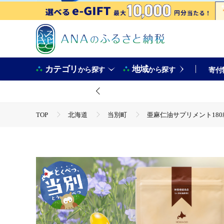
カテゴリ
地域
から探す
から探す
寄付
TOP
北海道
当別町
亜麻仁油サプリメント180粒_t
TOP
加工食品
亜麻仁油サプリメント180粒_tb04-00
TOP
加工食品
調味料
食用油
亜麻仁油サプ
TOP
加工食品
ほかの加工食品
亜麻仁油サプリメン
TOP
日用品・雑貨
亜麻仁油サプリメント180粒_tb04-
TOP
日用品・雑貨
美容雑貨
亜麻仁油サプリメント