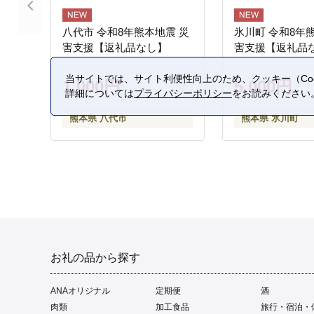
八代市 令和8年熊本地震 災
氷川町 令和8年
害支援【返礼品なし】
害支援【返礼品
当サイトでは、サイト利便性向上のため、クッキー（Coo
1,000円
5,000円
詳細については
プライバシーポリシー
をお読みください
熊本県 八代市
熊本県 氷川町
お礼の品から探す
ANAオリジナル
定期便
酒
肉類
加工食品
旅行・宿泊・