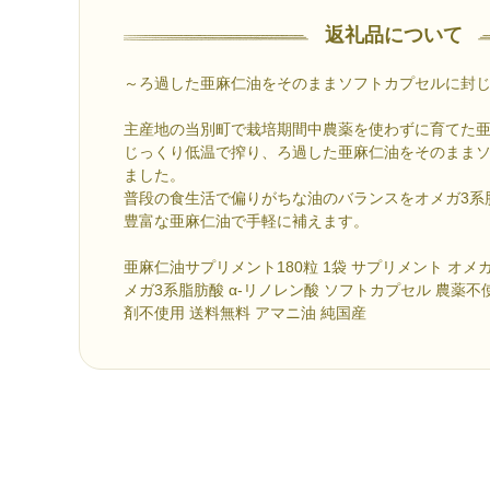
返礼品について
～ろ過した亜麻仁油をそのままソフトカプセルに封
主産地の当別町で栽培期間中農薬を使わずに育てた
じっくり低温で搾り、ろ過した亜麻仁油をそのまま
ました。
普段の食生活で偏りがちな油のバランスをオメガ3系
豊富な亜麻仁油で手軽に補えます。
亜麻仁油サプリメント180粒 1袋 サプリメント オメガ
メガ3系脂肪酸 α-リノレン酸 ソフトカプセル 農薬不
剤不使用 送料無料 アマニ油 純国産