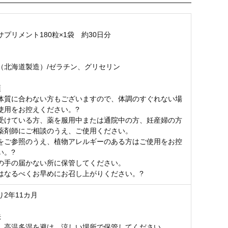
プリメント180粒×1袋 約30日分
（北海道製造）/ゼラチン、グリセリン
項
体質に合わない方もございますので、体調のすぐれない場
使用をお控えください。?
受けている方、薬を服用中または通院中の方、妊産婦の方
薬剤師にご相談のうえ、ご使用ください。
をご参照のうえ、植物アレルギーのある方はご使用をお控
い。?
の手の届かない所に保管してください。
はなるべくお早めにお召し上がりください。?
2年11カ月
法
、高温多湿を避け、涼しい場所で保管してください。