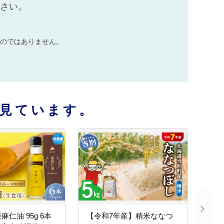
ださい。
のではありません。
見ています。
仁油 95g 6本
【令和7年産】精米ななつ