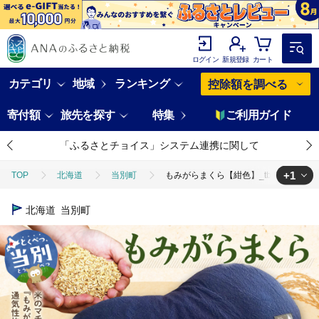
ログイン
新規登録
カート
カテゴリ
地域
ランキング
控除額を調べる
寄付額
旅先を探す
特集
ご利用ガイド
「ふるさとチョイス」システム連携に関して
+1
TOP
北海道
当別町
もみがらまくら【紺色】_tb27-005
TOP
日用品・雑貨
寝具・タオル
もみがらまくら【紺色】_tb2
北海道
当別町