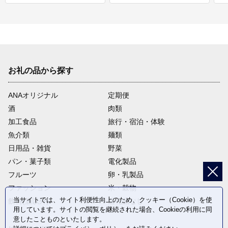
お礼の品から探す
ANAオリジナル
定期便
酒
肉類
加工食品
旅行・宿泊・体験
魚介類
麺類
日用品・雑貨
野菜
パン・菓子類
電化製品
フルーツ
卵・乳製品
ファッション
米・穀物
当サイトでは、サイト利便性向上のため、クッキー（Cookie）を使
飲料(酒以外)
返礼品なし
用しています。サイトの閲覧を継続された場合、Cookieの利用に同
意したことものといたします。