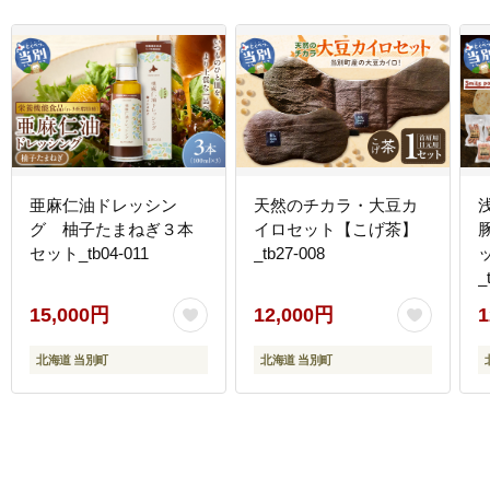
亜麻仁油ドレッシン
天然のチカラ・大豆カ
グ 柚子たまねぎ３本
イロセット【こげ茶】
豚肉 |
セット_tb04-011
_tb27-008
_
15,000円
12,000円
1
北海道 当別町
北海道 当別町