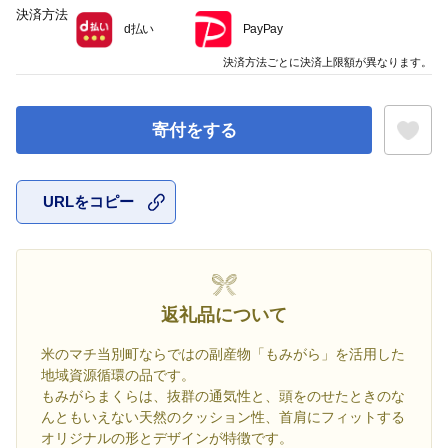
決済方法
d払い
PayPay
決済方法ごとに決済上限額が異なります。
寄付をする
URLをコピー
お気に入
返礼品について
米のマチ当別町ならではの副産物「もみがら」を活用した
地域資源循環の品です。
もみがらまくらは、抜群の通気性と、頭をのせたときのな
んともいえない天然のクッション性、首肩にフィットする
オリジナルの形とデザインが特徴です。