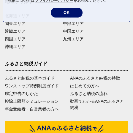
詳細については
プライバシーポリシー
をお読みください。
地域から探す
OK
北海道エリア
東北エリア
関東エリア
中部エリア
近畿エリア
中国エリア
四国エリア
九州エリア
沖縄エリア
ふるさと納税ガイド
ふるさと納税の基本ガイド
ANAのふるさと納税の特徴
ワンストップ特例制度ガイド
はじめての方へ
確定申告のしかた
ふるさと納税の流れ
控除上限額シミュレーション
動画でわかるANAのふるさと
納税
年金受給者・自営業者の方へ