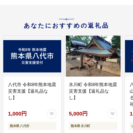
あなたにおすすめの返礼品
八代市 令和8年熊本地震
氷川町 令和8年熊本地震
災害支援【返礼品な
災害支援【返礼品な
し】
し】
1,000円
5,000円
1
熊本県 八代市
熊本県 氷川町