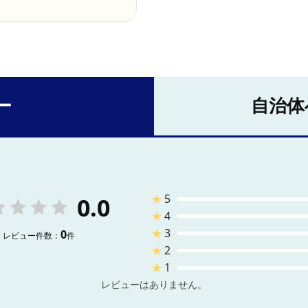
ー
自治体
★
5
0.0
★
4
★
3
0
レビュー件数：
件
★
2
★
1
レビューはありません。