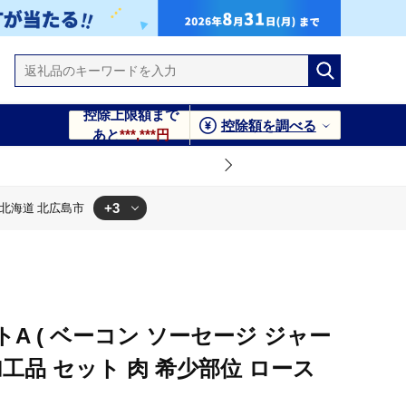
控除上限額まで
控除額を調べる
あと
***,***円
+3
 北海道 北広島市
道 北広島市
位 ロース 北海道 北広島市
A ( ベーコン ソーセージ ジャー
 加工品 セット 肉 希少部位 ロース