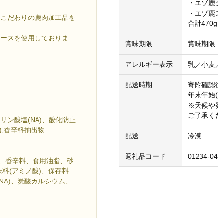
・エゾ鹿ク
・エゾ鹿
たこだわりの鹿肉加工品を
合計470g
ロースを使用しておりま
賞味期限
賞味期限
アレルギー表示
乳／小麦
配送時期
寄附確認
年末年始
※天候や
ご了承く
リン酸塩(NA)、酸化防止
),香辛料抽出物
配送
冷凍
返礼品コード
01234-04
塩、香辛料、食用油脂、砂
料(アミノ酸)、保存料
酸NA)、炭酸カルシウム、