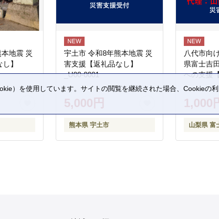
熊本地震 災
宇土市 令和8年熊本地震 災
八代市向け
なし】
害支援【返礼品なし】
県富士吉
_U00-0001
への支援
kie）を使用しています。サイトの閲覧を継続された場合、Cookie
。
5,000円
1,000
熊本県 宇土市
山梨県 富