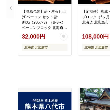
【簡易包装】薪・炭火仕上
【定期便】熟成 
げ ベーコン セット 計
ブロック（6ヶ
840g（280g×3）（B-3-k）
北海道 北広島市
ベーコンブロック 北海道
北広島市 エーデル
32,000円
108,000円
北海道 北広島市
北海道 北広島市