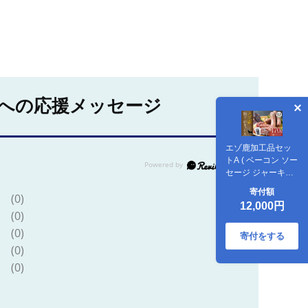
への応援メッセージ
エゾ鹿加工品セッ
トA ( ベーコン ソー
セージ ジャーキー )
エゾ鹿 鹿 加工品 セ
寄付額
(0)
ット 肉 希少部位 ロ
12,000円
ース 北海道 北広島
(0)
市
(0)
寄付をする
(0)
(0)