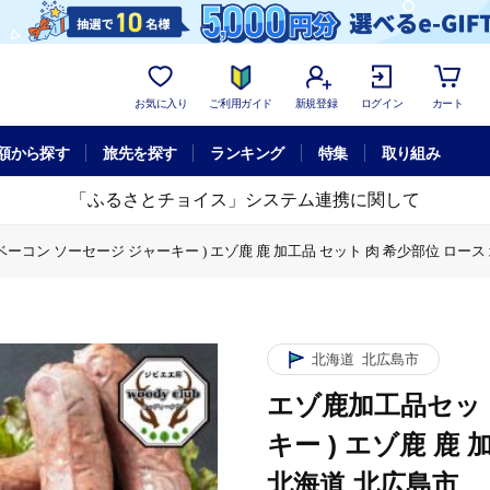
お気に入り
ご利用ガイド
新規登録
ログイン
カート
額から探す
旅先を探す
ランキング
特集
取り組み
「ふるさとチョイス」システム連携に関して
ベーコン ソーセージ ジャーキー ) エゾ鹿 鹿 加工品 セット 肉 希少部位 ロース
ジャーキー ) エゾ鹿 鹿 加工品 セット 肉 希少部位 ロース 北海道 北広島市
 ソーセージ ジャーキー ) エゾ鹿 鹿 加工品 セット 肉 希少部位 ロース 北海
トA ( ベーコン ソーセージ ジャーキー ) エゾ鹿 鹿 加工品 セット 肉 希少部
北海道
北広島市
エゾ鹿加工品セット
キー ) エゾ鹿 鹿
北海道 北広島市