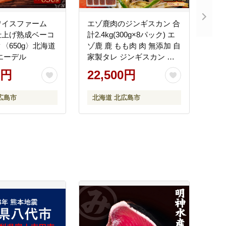
ワイスファーム
エゾ鹿肉のジンギスカン 合
仕上げ熟成ベーコ
計2.4kg(300g×8パック) エ
〈650g〉北海道
ゾ鹿 鹿 もも肉 肉 無添加 自
エーデル
家製タレ ジンギスカン ロ
ーカロリー 北海道 北広島
0円
22,500円
市
広島市
北海道 北広島市