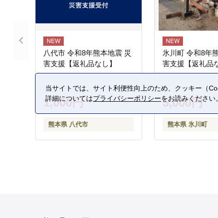
八代市 令和8年熊本地震 災
氷川町 令和8年
害支援【返礼品なし】
害支援【返礼品
当サイトでは、サイト利便性向上のため、クッキー（Coo
詳細については
プライバシーポリシー
をお読みください
1,000円
5,000円
熊本県 八代市
熊本県 氷川町