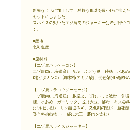
新鮮なうちに加工して、独特な風味を最小限に抑え
セットにしました。
スパイスの効いたエゾ鹿肉のジャーキーは希少部位
す。
■産地
北海道産
■原材料
【エゾ鹿バラベーコン】
エゾ鹿肉(北海道産)、食塩、ぶどう糖、砂糖、水あめ/
剤(ビタミンC)、調味料(アミノ酸)、発色剤(亜硝酸NA
【エゾ鹿クラコウソーセージ】
エゾ鹿肉(北海道産)、豚脂肪、ばれいしょ澱粉、食
糖、水あめ、ガーリック、脱脂大豆、酵母エキス/調味
(ソルビン酸)、リン酸塩(NA)、発色剤(硝酸K、亜硝
香辛料抽出物、(一部に大豆・豚肉を含む)
【エゾ鹿スライスジャーキー】