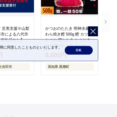
 災害支援※山梨
かつおのたたき 明神水産
田市による八代市
わら焼き鰹 500g 鰹 カツオ
【返礼品なし】
かつお 鰹たたき かつおタ
タキ 鰹のたたき かつおの
の利用に同意したことものといたします。
OK
タタキ 藁焼き わら焼き 魚
円
8,000円
さかな 海鮮 刺身 お刺身 冷
凍 ご家庭用 グルメ 特産品
士吉田市
高知県 黒潮町
ご当地 本場 高知 黒潮町 ギ
フト 贈答品 人気 返礼品 ふ
るさと納税 魚介類 高知県
産 土佐名物 高知県 高評価
食卓 ご飯のお供 父の日 ギ
フト プレゼント[1669]