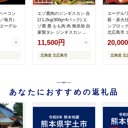
ベーコン
エゾ鹿肉のジンギスカン 合
エーデル
月／毎月）
計1.2kg(300g×4パック) エ
薪・炭火
 エーデル
ゾ鹿 鹿 もも肉 肉 無添加 自
ンブロック
家製タレ ジンギスカン ロ
北広島市 
ーカロリー 北海道 北広島
11,500円
20,00
市
北海道 北広島市
北海道 北
あなたにおすすめの返礼品