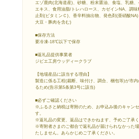
エゾ鹿肉(北海道産)、砂糖、粉末醤油、食塩、乳糖
エキス、食用油脂/トレハロース、カゼインNA、調味
止剤(ビタミンＣ)、香辛料抽出物、発色剤(亜硝酸NA
大豆・豚肉を含む)
■保存方法
要冷凍-18℃以下で保存
■返礼品提供事業者
ジビエ工房ウッディークラブ
【地場産品に該当する理由】
製造に係る工程(裁断、味付け、調合、梱包等)が市
るため(告示第5条第3号に該当)
■必ずご確認ください
※ふるさと納税は寄附のため、お申込み後のキャン
す。
※返礼品の変更、返品はできかねます、予めご了承
※寄附者さまのご都合で返礼品が届けられなかった
たしません。あらかじめご了承ください。