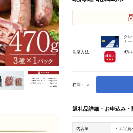
クレ
カー
d払
決済方法
在庫：
○
返礼品詳細・お申込み・
内容量
・エゾ鹿バ