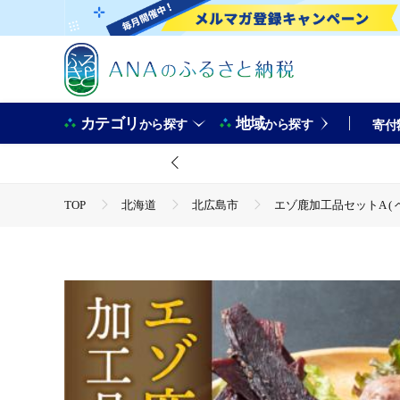
カテゴリ
地域
から探す
から探す
寄付
TOP
北海道
北広島市
エゾ鹿加工品セットA ( 
TOP
肉
エゾ鹿加工品セットA ( ベーコン ソーセージ 
TOP
肉
ジビエ
エゾ鹿加工品セットA ( ベーコン
TOP
肉
ジビエ
ほかの肉
エゾ鹿加工品セッ