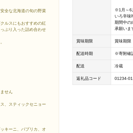
※1月～
・安全な北海道の旬の野菜
いろ辛味
期間中の
ピクルスにもおすすめの紅
承願いま
たっぷり入った詰め合わせ
賞味期限
賞味期限
す。
配送時期
※寄附確
配送
冷蔵
返礼品コード
01234-01
りません
タス、スティックセニョー
ズッキーニ、パプリカ、オ