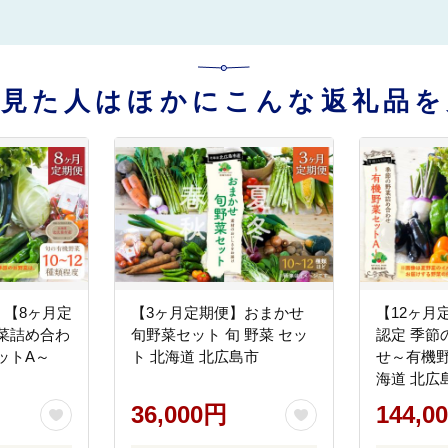
を見た人はほかにこんな返礼品を
】【8ヶ月定
【3ヶ月定期便】おまかせ
【12ヶ月
菜詰め合わ
旬野菜セット 旬 野菜 セッ
認定 季節
ットA～
ト 北海道 北広島市
せ～有機野
海道 北広
36,000円
144,0