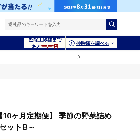
控除上限額まで
控除額を調べる
あと
***,***円
【10ヶ月定期便】 季節の野菜詰め
セットB～