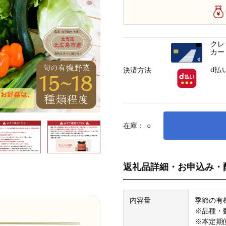
クレ
カー
d払
決済方法
在庫：
○
返礼品詳細・お申込み・
内容量
季節の有
※品種・
※本定期