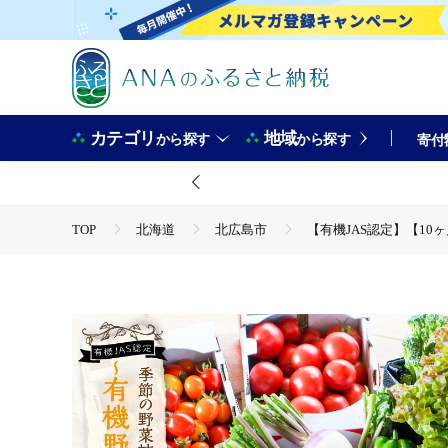
カテゴリ
地域
から探す
から探す
寄付
TOP
北海道
北広島市
【有機JAS認定】【10
TOP
野菜
【有機JAS認定】【10ヶ月定期便】 季節
TOP
野菜
野菜セット
【有機JAS認定】【10