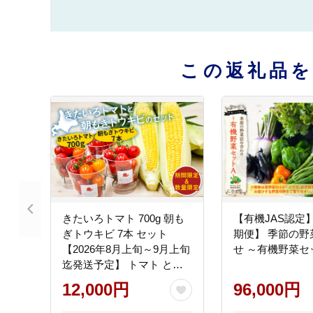
この返礼品
きたいろトマト 700g 朝も
【有機JAS認定
ぎトウキビ 7本 セット
期便】 季節の野
【2026年8月上旬～9月上旬
せ ～有機野菜セ
迄発送予定】 トマト とう
もろこし トウモロコシ 野
12,000円
96,000円
菜 朝採れ オーガニック