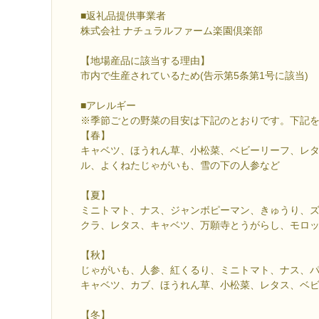
■返礼品提供事業者
株式会社 ナチュラルファーム楽園倶楽部
【地場産品に該当する理由】
市内で生産されているため(告示第5条第1号に該当)
■アレルギー
※季節ごとの野菜の目安は下記のとおりです。下記
【春】
キャベツ、ほうれん草、小松菜、ベビーリーフ、レ
ル、よくねたじゃがいも、雪の下の人参など
【夏】
ミニトマト、ナス、ジャンボピーマン、きゅうり、
クラ、レタス、キャベツ、万願寺とうがらし、モロ
【秋】
じゃがいも、人参、紅くるり、ミニトマト、ナス、
キャベツ、カブ、ほうれん草、小松菜、レタス、ベ
【冬】