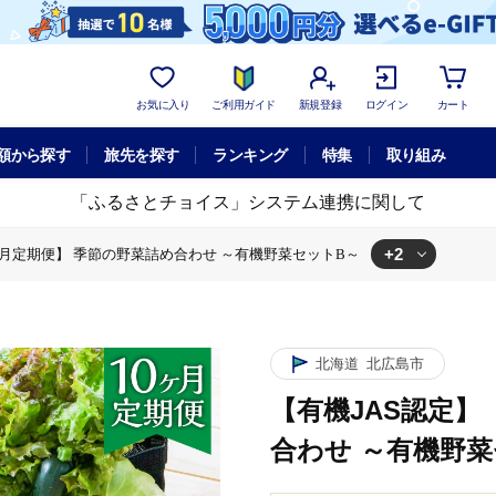
お気に入り
ご利用ガイド
新規登録
ログイン
カート
額から探す
旅先を探す
ランキング
特集
取り組み
「ふるさとチョイス」システム連携に関して
+2
ヶ月定期便】 季節の野菜詰め合わせ ～有機野菜セットB～
の野菜詰め合わせ ～有機野菜セットB～
ヶ月定期便】 季節の野菜詰め合わせ ～有機野菜セットB～
北海道
北広島市
【有機JAS認定】
合わせ ～有機野菜