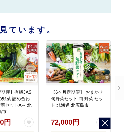
見ています。
定期便】有機JAS
【6ヶ月定期便】 おまかせ
の野菜 詰め合わ
旬野菜セット 旬 野菜 セッ
菜セットA～ 北
ト 北海道 北広島市
島市
00円
72,000円