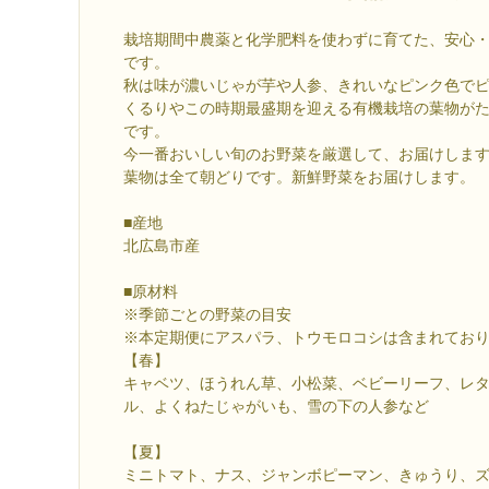
栽培期間中農薬と化学肥料を使わずに育てた、安心
です。
秋は味が濃いじゃが芋や人参、きれいなピンク色で
くるりやこの時期最盛期を迎える有機栽培の葉物が
です。
今一番おいしい旬のお野菜を厳選して、お届けしま
葉物は全て朝どりです。新鮮野菜をお届けします。
■産地
北広島市産
■原材料
※季節ごとの野菜の目安
※本定期便にアスパラ、トウモロコシは含まれてお
【春】
キャベツ、ほうれん草、小松菜、ベビーリーフ、レ
ル、よくねたじゃがいも、雪の下の人参など
【夏】
ミニトマト、ナス、ジャンボピーマン、きゅうり、