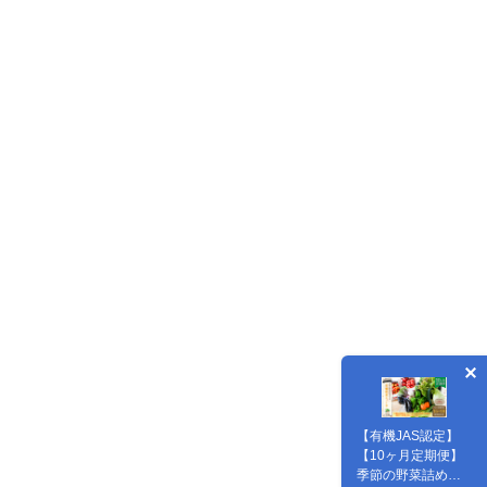
【有機JAS認定】
【10ヶ月定期便】
季節の野菜詰め合