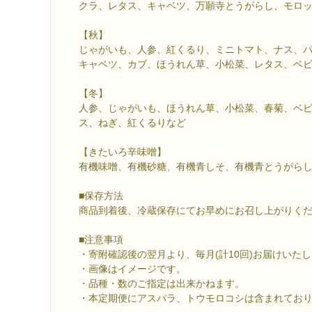
クラ、レタス、キャベツ、万願寺とうがらし、モロ
【秋】
じゃがいも、人参、紅くるり、ミニトマト、ナス、
キャベツ、カブ、ほうれん草、小松菜、レタス、ベ
【冬】
人参、じゃがいも、ほうれん草、小松菜、春菊、ベ
ス、ねぎ、紅くるりなど
【きたいろ辛味噌】
有機味噌、有機砂糖、有機青しそ、有機青とうがら
■保存方法
商品到着後、冷蔵保存にてお早めにお召し上がりく
■注意事項
・寄附確認後の翌月より、毎月(計10回)お届けいた
・画像はイメージです。
・品種・数のご指定は出来かねます。
・本定期便にアスパラ、トウモロコシは含まれており