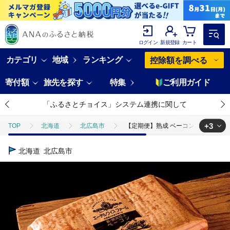
ログイン
新規登録
カート
カテゴリ
地域
ランキング
控除額を調べる
寄付額
旅先を探す
特集
ご利用ガイド
「ふるさとチョイス」システム連携に関して
+3
TOP
北海道
北広島市
【定期便】熟成 ベーコン ブロック（
TOP
肉
【定期便】熟成 ベーコン ブロック（3ヶ月／毎月）北海道
北海道
北広島市
TOP
肉
加工肉
【定期便】熟成 ベーコン ブロック（3ヶ月
TOP
肉
加工肉
ハム・ソーセージ
【定期便】熟成 ベ