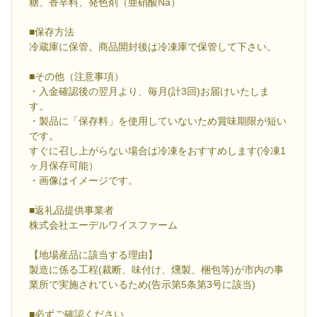
糖、香辛料、発色剤（亜硝酸Na）
■保存方法
冷蔵庫に保管。商品開封後は冷凍庫で保管して下さい。
■その他（注意事項）
・入金確認後の翌月より、毎月(計3回)お届けいたしま
す。
・製品に「保存料」を使用していないため賞味期限が短い
です。
すぐに召し上がらない場合は冷凍をおすすめします(冷凍1
ヶ月保存可能）
・画像はイメージです。
■返礼品提供事業者
株式会社エーデルワイスファーム
【地場産品に該当する理由】
製造に係る工程(裁断、味付け、燻製、梱包等)が市内の事
業所で実施されているため(告示第5条第3号に該当)
■必ずご確認ください