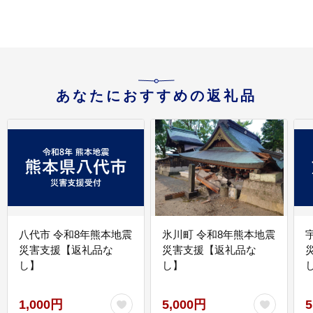
あなたにおすすめの返礼品
八代市 令和8年熊本地震
氷川町 令和8年熊本地震
災害支援【返礼品な
災害支援【返礼品な
し】
し】
し
1,000円
5,000円
5