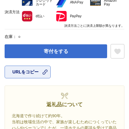
クレジット
Amazon
ANA Pay
カード
Pay
決済方法
d払い
PayPay
決済方法ごとに決済上限額が異なります。
在庫：
○
寄付をする
URLをコピー
お気に入
返礼品について
北海道で作り続けて約90年。
当初は牧場生活の中で、家族が楽しむためにつくっていた
ハムやベーコンでしたが、一流ホテルの要請を受けて商品