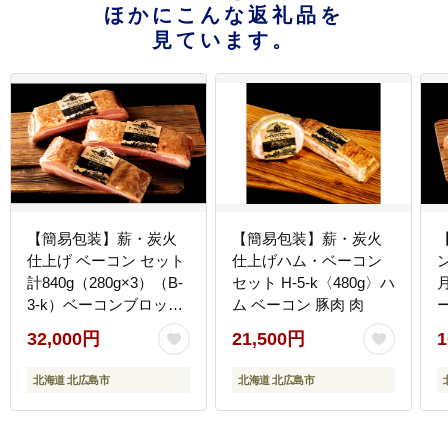
ほかにこんな返礼品を
見ています。
【簡易包装】薪・炭火
【簡易包装】薪・炭火
仕上げ ベーコン セット
仕上げハム・ベーコン
計840g（280g×3）（B-
セット H-5-k〈480g〉ハ
3-k）ベーコンブロック
ム ベーコン 豚肉 肉
北海道 北広島市 エーデ
32,000円
21,500円
1
ル
北海道 北広島市
北海道 北広島市