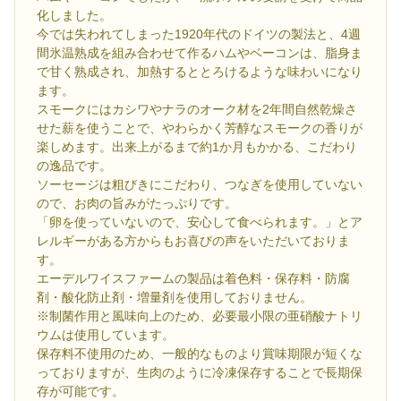
化しました。
今では失われてしまった1920年代のドイツの製法と、4週
間氷温熟成を組み合わせて作るハムやベーコンは、脂身ま
で甘く熟成され、加熱するととろけるような味わいになり
ます。
スモークにはカシワやナラのオーク材を2年間自然乾燥さ
せた薪を使うことで、やわらかく芳醇なスモークの香りが
楽しめます。出来上がるまで約1か月もかかる、こだわり
の逸品です。
ソーセージは粗びきにこだわり、つなぎを使用していない
ので、お肉の旨みがたっぷりです。
「卵を使っていないので、安心して食べられます。」とア
レルギーがある方からもお喜びの声をいただいておりま
す。
エーデルワイスファームの製品は着色料・保存料・防腐
剤・酸化防止剤・増量剤を使用しておりません。
※制菌作用と風味向上のため、必要最小限の亜硝酸ナトリ
ウムは使用しています。
保存料不使用のため、一般的なものより賞味期限が短くな
っておりますが、生肉のように冷凍保存することで長期保
存が可能です。