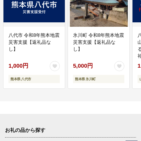
八代市 令和8年熊本地震
氷川町 令和8年熊本地震
災害支援【返礼品な
災害支援【返礼品な
し】
し】
1,000円
5,000円
1
熊本県 八代市
熊本県 氷川町
お礼の品から探す