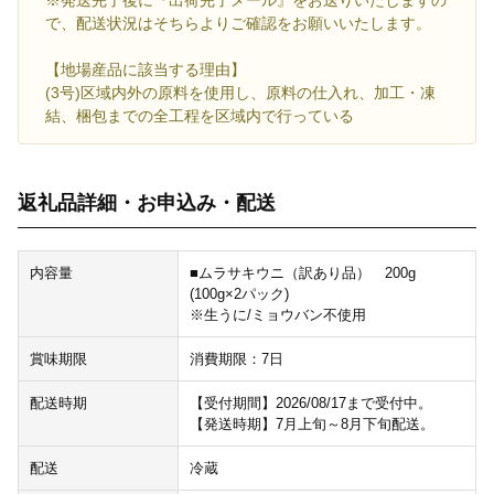
※発送完了後に『出荷完了メール』をお送りいたしますの
で、配送状況はそちらよりご確認をお願いいたします。
【地場産品に該当する理由】
(3号)区域内外の原料を使用し、原料の仕入れ、加工・凍
結、梱包までの全工程を区域内で行っている
返礼品詳細・お申込み・配送
内容量
■ムラサキウニ（訳あり品） 200g
(100g×2パック)
※生うに/ミョウバン不使用
賞味期限
消費期限：7日
配送時期
【受付期間】2026/08/17まで受付中。
【発送時期】7月上旬～8月下旬配送。
配送
冷蔵