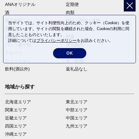
ANAオリジナル
定期便
酒
肉類
加工食品
旅行・宿泊・体験
当サイトでは、サイト利便性向上のため、クッキー（Cookie）を使
魚介類
麺類
用しています。サイトの閲覧を継続された場合、Cookieの利用に同
意したことものといたします。
日用品・雑貨
野菜
詳細については
プライバシーポリシー
をお読みください。
パン・菓子類
電化製品
フルーツ
卵・乳製品
OK
ファッション
米・穀物
飲料(酒以外)
返礼品なし
地域から探す
北海道エリア
東北エリア
関東エリア
中部エリア
近畿エリア
中国エリア
四国エリア
九州エリア
沖縄エリア