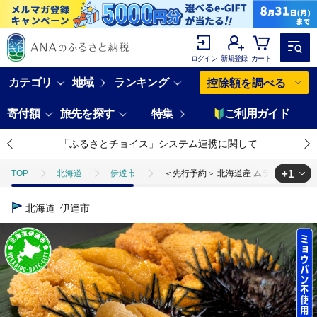
ログイン
新規登録
カート
カテゴリ
地域
ランキング
控除額を調べる
寄付額
旅先を探す
特集
ご利用ガイド
「ふるさとチョイス」システム連携に関して
+1
TOP
北海道
伊達市
＜先行予約＞ 北海道産 ムラサキウニ（訳あ
TOP
魚介類
うに・いくら・魚卵
うに
＜先行予約＞ 
北海道
伊達市