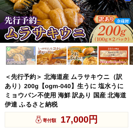
＜先行予約＞ 北海道産 ムラサキウニ（訳
あり）200g【ogm-040】生うに 塩水うに
ミョウバン不使用 海鮮 訳あり 国産 北海道
伊達 ふるさと納税
17,000円
寄付額