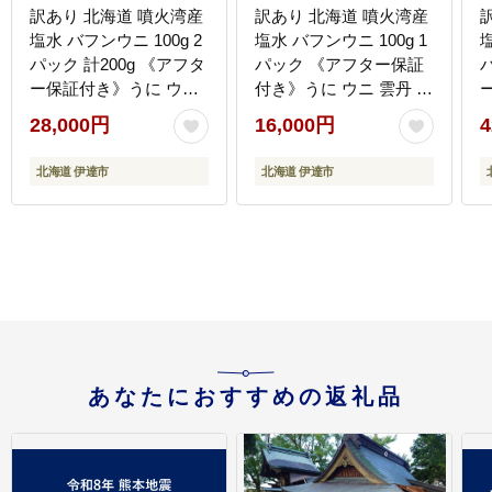
訳あり 北海道 噴火湾産
訳あり 北海道 噴火湾産
塩水 バフンウニ 100g 2
塩水 バフンウニ 100g 1
塩
パック 計200g 《アフタ
パック 《アフター保証
ー保証付き》うに ウニ
付き》うに ウニ 雲丹 海
雲丹 海鮮 海の幸 魚介類
鮮 海の幸 魚介類 ウニ丼
28,000円
16,000円
4
ウニ丼 お寿司 濃厚 無添
お寿司 濃厚 無添加 産地
加 産地直送 お取り寄せ
直送 お取り寄せ 山村水
北海道 伊達市
北海道 伊達市
山村水産 送料無料
産 送料無料
あなたにおすすめの返礼品