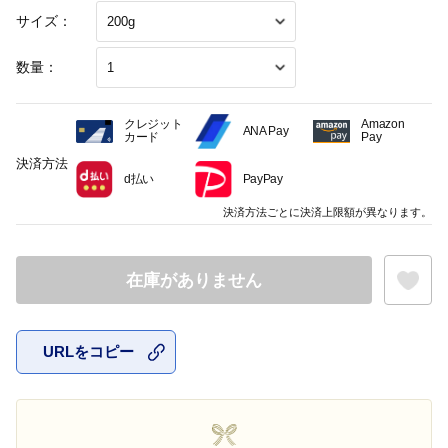
サイズ：
数量：
クレジット
Amazon
ANA Pay
カード
Pay
決済方法
d払い
PayPay
決済方法ごとに決済上限額が異なります。
在庫がありません
URLをコピー
お気に入