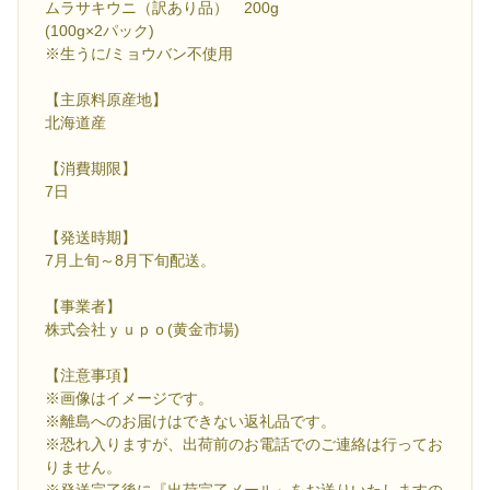
ムラサキウニ（訳あり品） 200g
(100g×2パック)
※生うに/ミョウバン不使用
【主原料原産地】
北海道産
【消費期限】
7日
【発送時期】
7月上旬～8月下旬配送。
【事業者】
株式会社ｙｕｐｏ(黄金市場)
【注意事項】
※画像はイメージです。
※離島へのお届けはできない返礼品です。
※恐れ入りますが、出荷前のお電話でのご連絡は行ってお
りません。