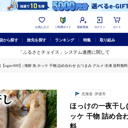
お気に入り
ご利用ガイド
新規登録
ログイン
カート
額から探す
旅先を探す
ランキング
特集
取り組み
「ふるさとチョイス」システム連携に関して
ogm-009】| 海鮮 魚 ホッケ 干物 詰め合わせ おつまみ グルメ 冷凍 送料無料
(特大)3枚【ogm-009】| 海鮮 魚 ホッケ 干物 詰め合わせ おつまみ グルメ 
北海道
伊達市
ほっけの一夜干し(特大
ッケ 干物 詰め合
料