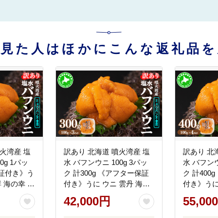
を見た人はほかにこんな返礼品を
火湾産 塩
訳あり 北海道 噴火湾産 塩
訳あり 北
0g 1パッ
水 バフンウニ 100g 3パッ
水 バフンウ
証付き》う
ク 計300g 《アフター保証
ク 計400
鮮 海の幸 魚
付き》うに ウニ 雲丹 海鮮
付き》うに
司 濃厚 無
海の幸 魚介類 ウニ丼 お寿
海の幸 魚
42,000円
55,00
お取り寄せ
司 濃厚 無添加 産地直送 お
司 濃厚 
料
取り寄せ 山村水産 送料無
取り寄せ 