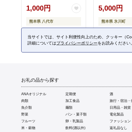
1,000円
5,000円
熊本県 八代市
熊本県 氷川町
当サイトでは、サイト利便性向上のため、クッキー（Coo
詳細については
プライバシーポリシー
をお読みください
お礼の品から探す
ANAオリジナル
定期便
酒
肉類
加工食品
旅行・宿泊・
魚介類
麺類
日用品・雑貨
野菜
パン・菓子類
電化製品
フルーツ
卵・乳製品
ファッション
米・穀物
飲料(酒以外)
返礼品なし