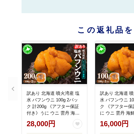
この返礼品
訳あり 北海道 噴火湾産 塩
訳あり 北海道 噴
水 バフンウニ 100g 2パッ
水 バフンウニ 10
ク 計200g 《アフター保証
ク 《アフター保
付き》うに ウニ 雲丹 海鮮
に ウニ 雲丹 海
海の幸 魚介類 ウニ丼 お寿
介類 ウニ丼 お寿
28,000円
16,000円
司 濃厚 無添加 産地直送 お
添加 産地直送 
取り寄せ 山村水産 送料無
山村水産 送料無