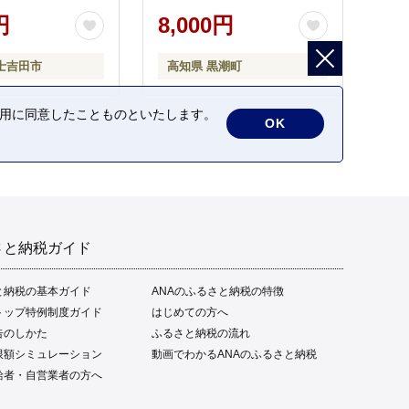
タタキ 藁焼き わら焼き 魚
円
8,000円
さかな 海鮮 刺身 お刺身 冷
凍 ご家庭用 グルメ 特産品
士吉田市
高知県 黒潮町
ご当地 本場 高知 黒潮町 ギ
フト 贈答品 人気 返礼品 ふ
るさと納税 魚介類 高知県
の利用に同意したことものといたします。
OK
産 土佐名物 高知県 高評価
食卓 ご飯のお供 父の日 ギ
フト プレゼント[1669]
さと納税ガイド
と納税の基本ガイド
ANAのふるさと納税の特徴
トップ特例制度ガイド
はじめての方へ
告のしかた
ふるさと納税の流れ
限額シミュレーション
動画でわかるANAのふるさと納税
給者・自営業者の方へ