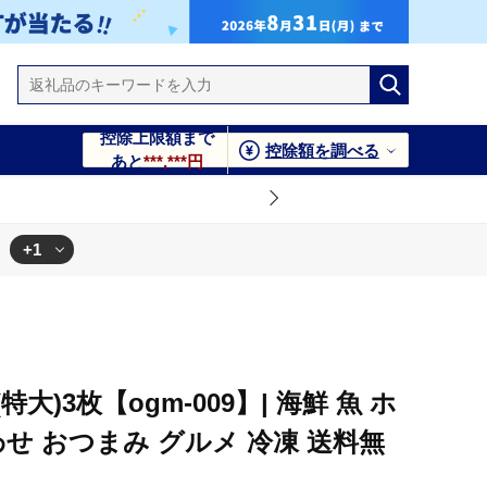
控除上限額まで
控除額を調べる
あと
***,***円
+1
冷凍 送料無料
)3枚【ogm-009】| 海鮮 魚 ホ
わせ おつまみ グルメ 冷凍 送料無