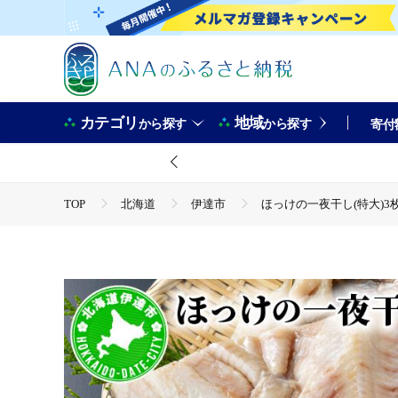
カテゴリ
地域
から探す
から探す
寄付
TOP
北海道
伊達市
ほっけの一夜干し(特大)3枚【
TOP
魚介類
干物
ホッケ
ほっけの一夜干し