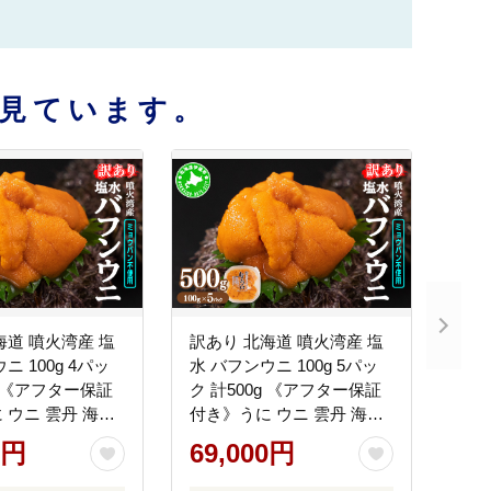
見ています。
海道 噴火湾産 塩
訳あり 北海道 噴火湾産 塩
ニ 100g 4パッ
水 バフンウニ 100g 5パッ
g 《アフター保証
ク 計500g 《アフター保証
 ウニ 雲丹 海鮮
付き》うに ウニ 雲丹 海鮮
介類 ウニ丼 お寿
海の幸 魚介類 ウニ丼 お寿
0円
69,000円
無添加 産地直送 お
司 濃厚 無添加 産地直送 お
山村水産 送料無
取り寄せ 山村水産 送料無