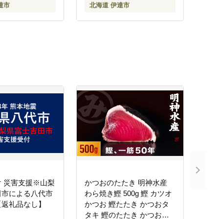
達市
北海道 伊達市
料
 災害支援※山梨
かつおのたたき 明神水産
田市による八代市
わら焼き鰹 500g 鰹 カツオ
【返礼品なし】
かつお 鰹たたき かつおタ
タキ 鰹のたたき かつおの