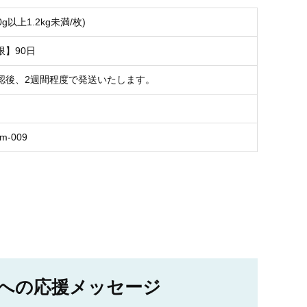
0g以上1.2kg未満/枚)
限】90日
認後、2週間程度で発送いたします。
gm-009
への応援メッセージ