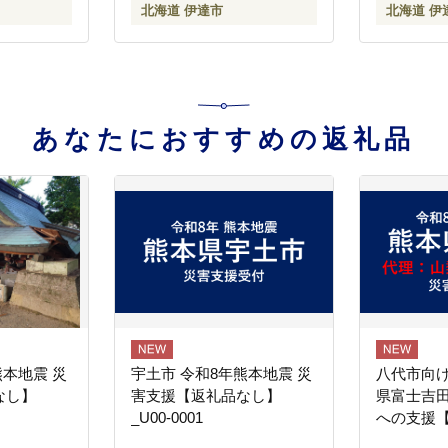
北海道 伊達市
北海道 伊
料
料
あなたにおすすめの返礼品
熊本地震 災
宇土市 令和8年熊本地震 災
八代市向け
なし】
害支援【返礼品なし】
県富士吉
_U00-0001
への支援