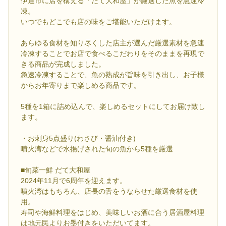
伊達市に店を構える「だて大和屋」が厳選した魚を急速冷
凍。
いつでもどこでも店の味をご堪能いただけます。
あらゆる食材を知り尽くした店主が選んだ厳選素材を急速
冷凍することでお店で食べるこだわりをそのままを再現で
きる商品が完成しました。
急速冷凍することで、魚の熟成が旨味を引き出し、お子様
からお年寄りまで楽しめる商品です。
5種を1箱に詰め込んで、楽しめるセットにしてお届け致し
ます。
・お刺身5点盛り(わさび・醤油付き)
噴火湾などで水揚げされた旬の魚から5種を厳選
■旬菜一鮮 だて大和屋
2024年11月で6周年を迎えます。
噴火湾はもちろん、店長の舌をうならせた厳選食材を使
用。
寿司や海鮮料理をはじめ、美味しいお酒に合う居酒屋料理
は地元民よりお墨付きをいただいてます。