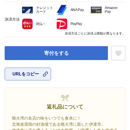
クレジット
Amazon
ANA Pay
カード
Pay
決済方法
d払い
PayPay
決済方法ごとに決済上限額が異なります。
寄付をする
URLをコピー
お気に入
返礼品について
噴火湾の名店の味をいつでも食卓に！
北海道屈指の好漁場である噴火湾に面した伊達市。