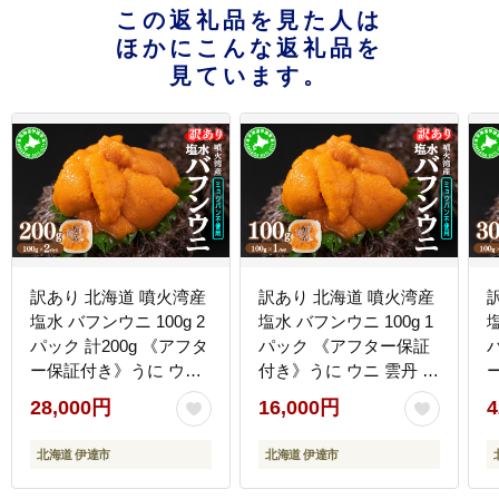
この返礼品を見た人は
ほかにこんな返礼品を
見ています。
訳あり 北海道 噴火湾産
訳あり 北海道 噴火湾産
塩水 バフンウニ 100g 2
塩水 バフンウニ 100g 1
塩
パック 計200g 《アフタ
パック 《アフター保証
ー保証付き》うに ウニ
付き》うに ウニ 雲丹 海
雲丹 海鮮 海の幸 魚介類
鮮 海の幸 魚介類 ウニ丼
28,000円
16,000円
4
ウニ丼 お寿司 濃厚 無添
お寿司 濃厚 無添加 産地
加 産地直送 お取り寄せ
直送 お取り寄せ 山村水
北海道 伊達市
北海道 伊達市
山村水産 送料無料
産 送料無料