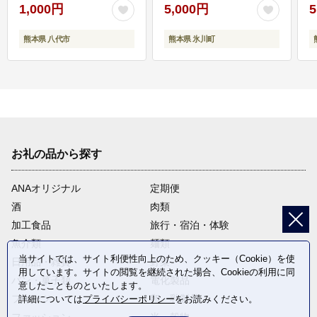
1,000円
5,000円
5
熊本県 八代市
熊本県 氷川町
お礼の品から探す
ANAオリジナル
定期便
酒
肉類
加工食品
旅行・宿泊・体験
魚介類
麺類
当サイトでは、サイト利便性向上のため、クッキー（Cookie）を使
日用品・雑貨
野菜
用しています。サイトの閲覧を継続された場合、Cookieの利用に同
パン・菓子類
電化製品
意したことものといたします。
フルーツ
卵・乳製品
詳細については
プライバシーポリシー
をお読みください。
ファッション
米・穀物