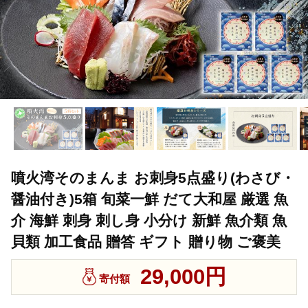
噴火湾そのまんま お刺身5点盛り(わさび・
醤油付き)5箱 旬菜一鮮 だて大和屋 厳選 魚
介 海鮮 刺身 刺し身 小分け 新鮮 魚介類 魚
貝類 加工食品 贈答 ギフト 贈り物 ご褒美
29,000円
寄付額