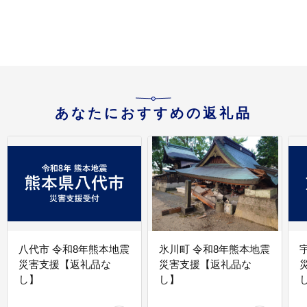
あなたにおすすめの返礼品
八代市 令和8年熊本地震
氷川町 令和8年熊本地震
災害支援【返礼品な
災害支援【返礼品な
し】
し】
し