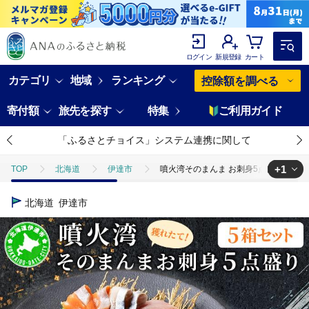
ログイン
新規登録
カート
カテゴリ
地域
ランキング
控除額を調べる
寄付額
旅先を探す
特集
ご利用ガイド
「ふるさとチョイス」システム連携に関して
+1
TOP
北海道
伊達市
噴火湾そのまんま お刺身5点盛り(わさび・
TOP
魚介類
鮮魚
噴火湾そのまんま お刺身5点盛り(わさび・醤
北海道
伊達市