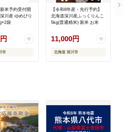
 新米予約受付開
【令和8年産・先行予約】
海道深川産 ゆめぴり
北海道深川産ふっくりんこ
g×2袋
5kg(普通精米) 新米 お米
0円
11,000円
川市
北海道 深川市