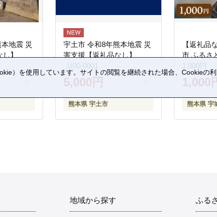
熊本地震 災
宇土市 令和8年熊本地震 災
【返礼品
なし】
害支援【返礼品なし】
市 ふるさ
_U00-0001
1,000円
kie）を使用しています。サイトの閲覧を継続された場合、Cookie
5,000円
1,000
。
熊本県 宇土市
熊本県 宇
地域から探す
ふる