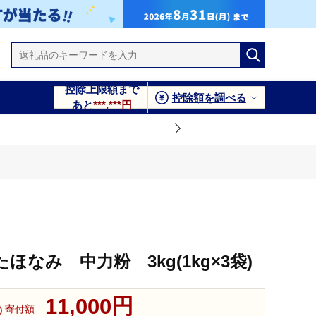
控除上限額まで
控除額を調べる
あと
***,***円
なみ 中力粉 3kg(1kg×3袋)
11,000円
寄付額