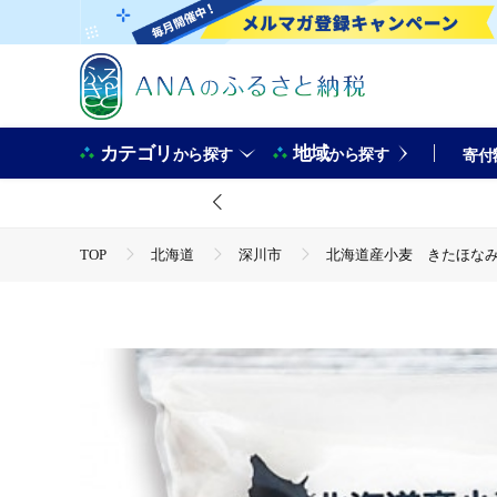
カテゴリ
地域
から探す
から探す
寄付
TOP
北海道
深川市
北海道産小麦 きたほなみ 中
TOP
米・穀物
北海道産小麦 きたほなみ 中力粉 3kg
TOP
米・穀物
ほかの穀物加工品
北海道産小麦 