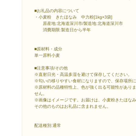
■お礼品の内容について
・小麦粉 きたほなみ 中力粉[1kg×3袋]
原産地:北海道深川市/製造地:北海道深川市
消費期限:製造日から半年
■原材料・成分
単一原料小麦
■注意事項/その他
※直射日光・高温多湿を避けて保存してください。
※匂いの移りやすい食材になりますので、保存場所
※原材料の品種特性上、色が強く出る可能性があり
せん。
※画像はイメージです。お届けは、小麦粉きたほなみ(中
その他のものはお礼品に含まれません。
配送種別:通常