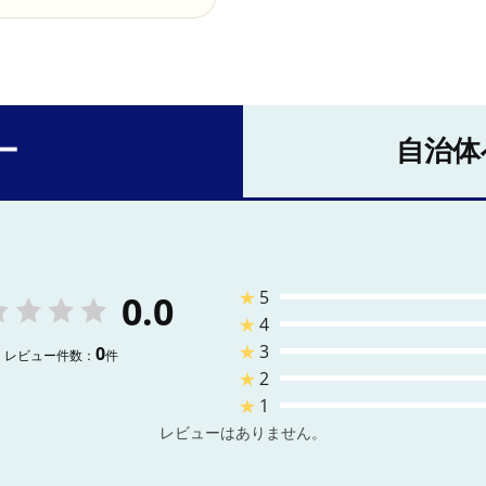
ー
自治体
★
5
0.0
★
4
★
3
0
レビュー件数：
件
★
2
★
1
レビューはありません。