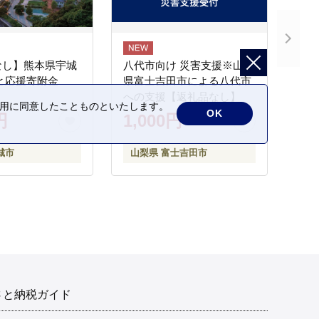
なし】熊本県宇城
八代市向け 災害支援※山梨
と応援寄附金
県富士吉田市による八代市
への支援【返礼品なし】
の利用に同意したことものといたします。
OK
円
1,000円
城市
山梨県 富士吉田市
さと納税ガイド