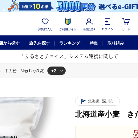
お気に入り
ご利用ガイド
新規登録
ログイン
カート
額から探す
旅先を探す
ランキング
特集
取り組み
「ふるさとチョイス」システム連携に関して
+2
力粉 3kg(1kg×3袋)
(1kg×3袋)
きたほなみ 中力粉 3kg(1kg×3袋)
北海道
深川市
北海道産小麦 きたほ