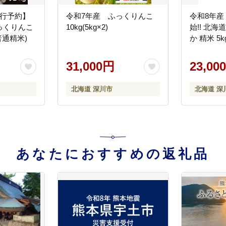
先行予約】
令和7年産 ふっくりんこ
令和8年産
っくりんこ
10kg(5kg×2)
始!! 北
(普通精米)
か 精米 5k
31,000円
23,00
北海道 深川市
北海道 深
あなたにおすすめの返礼品