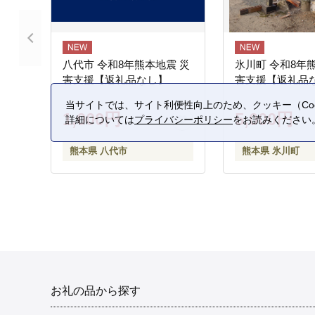
八代市 令和8年熊本地震 災
氷川町 令和8年
害支援【返礼品なし】
害支援【返礼品
当サイトでは、サイト利便性向上のため、クッキー（Coo
1,000円
5,000円
詳細については
プライバシーポリシー
をお読みください
熊本県 八代市
熊本県 氷川町
お礼の品から探す