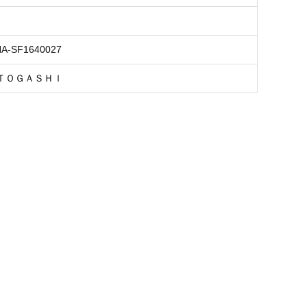
NA-SF1640027
ＴＯＧＡＳＨＩ