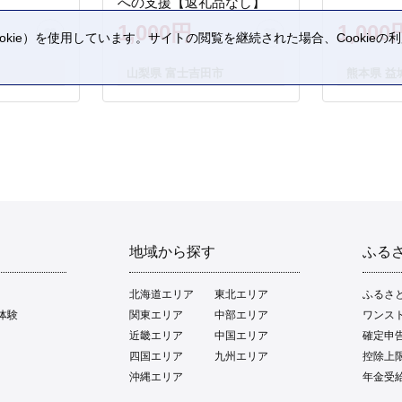
への支援【返礼品なし】
1,000円
1,000
kie）を使用しています。サイトの閲覧を継続された場合、Cookie
。
山梨県 富士吉田市
熊本県 益
地域から探す
ふる
北海道エリア
東北エリア
ふるさ
体験
関東エリア
中部エリア
ワンス
近畿エリア
中国エリア
確定申
四国エリア
九州エリア
控除上
沖縄エリア
年金受