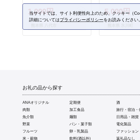
1,000円
5,000円
当サイトでは、サイト利便性向上のため、クッキー（Coo
詳細については
プライバシーポリシー
をお読みください
熊本県 八代市
熊本県 氷川町
お礼の品から探す
ANAオリジナル
定期便
酒
肉類
加工食品
旅行・宿泊・
魚介類
麺類
日用品・雑貨
野菜
パン・菓子類
電化製品
フルーツ
卵・乳製品
ファッション
米・穀物
飲料(酒以外)
返礼品なし