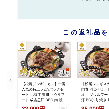
この返礼品
【松尾ジンギスカン】一番
【松尾ジンギス
人気の特上ラム3パックセ
肉食べ比べセット
ット 北海道 滝川 ソウルフ
滝川 ソウルフー
ード 成吉思汗 BBQ 肉 焼き
汗 BBQ 肉 焼き
肉 焼肉 バーべキュー ラム
ーべキュー ラム 
22,000円
35,000円