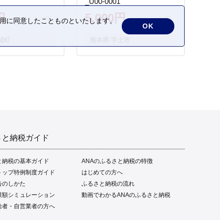
_U00-0001
円
5,000円
の利用に同意したことものといたします。
OK
城町
熊本県 宇土市
さと納税ガイド
と納税の基本ガイド
ANAのふるさと納税の特徴
トップ特例制度ガイド
はじめての方へ
告のしかた
ふるさと納税の流れ
限額シミュレーション
動画でわかるANAのふるさと納税
給者・自営業者の方へ