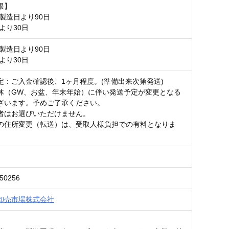
限】
で製造日より90日
日より30日
で製造日より90日
日より30日
定：ご入金確認後、1ヶ月程度。(準備出来次第発送)
休（GW、お盆、年末年始）に伴い発送予定が変更となる
ざいます。予めご了承ください。
者はお選びいただけません。
の住所変更（転送）は、受取人様負担での有料となりま
250256
卸売市場株式会社