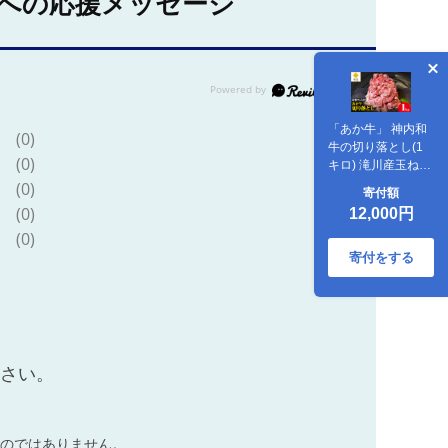
への応援メッセージ
「あか牛」 神内和
(0)
牛の切り落とし(1
(0)
キロ) 滝川産玉ねぎ
を使用した特製タ
(0)
寄付額
レ付き
(0)
12,000円
(0)
寄付をする
ださい。
のではありません。