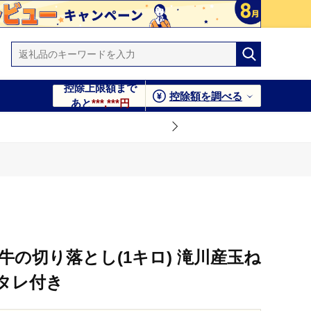
控除上限額まで
控除額を調べる
あと
***,***円
牛の切り落とし(1キロ) 滝川産玉ね
タレ付き