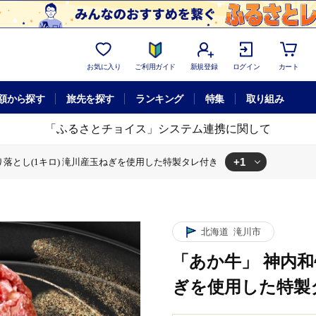
お気に入り
ご利用ガイド
新規登録
ログイン
カート
額から探す
旅先を探す
ランキング
特集
取り組み
「ふるさとチョイス」システム連携に関して
+1
り落とし(1キロ) 滝川産玉ねぎを使用した特製タレ付き
(1キロ) 滝川産玉ねぎを使用した特製タレ付き
北海道
滝川市
「あか牛」 神内和
ぎを使用した特製