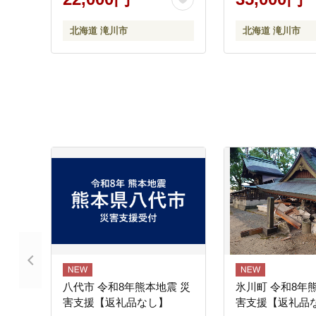
マトン ラム肉 羊 羊肉 ジン
ム肉 羊 羊肉 ジ
ギスカン タレ 味付 個包装
タレ 味付 個包装
北海道 滝川市
北海道 滝川市
冷凍 おすすめ
すめ
八代市 令和8年熊本地震 災
氷川町 令和8年
害支援【返礼品なし】
害支援【返礼品