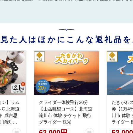
を見た人はほかにこんな返礼品を
カン】ラム
グライダー体験飛行20分
たきかわ
C 北海道
【山岳眺望コース】北海道
券【1万4
ド 成吉思
滝川市 体験 チケット 飛行
川市 体験
肉 焼肉 バ
グライダー 観光
ライダー 
マトン ラ
62,000円
52,00