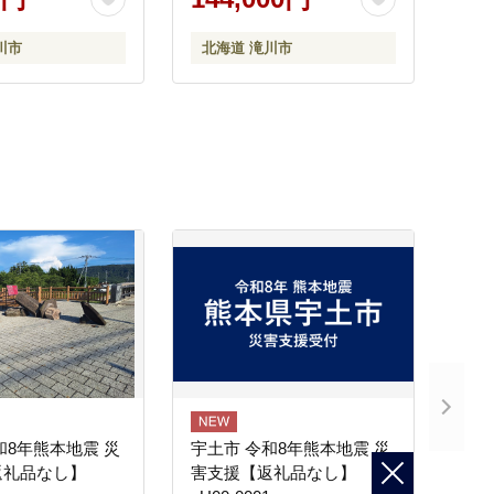
道産 白米 精米 米 こめ お米
ご飯 おにぎり 道産 送料無
川市
北海道 滝川市
料 むせんまい 限定
和8年熊本地震 災
宇土市 令和8年熊本地震 災
返礼品なし】
害支援【返礼品なし】