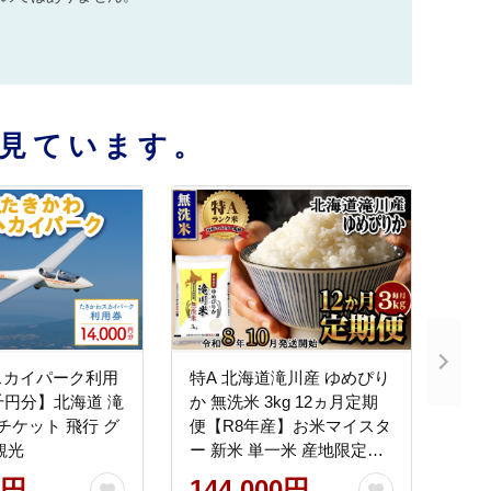
見ています。
スカイパーク利用
特A 北海道滝川産 ゆめぴり
千円分】北海道 滝
か 無洗米 3kg 12ヵ月定期
 チケット 飛行 グ
便【R8年産】お米マイスタ
観光
ー 新米 単一米 産地限定米
ブランド米 北海道米 北海
0円
144,000円