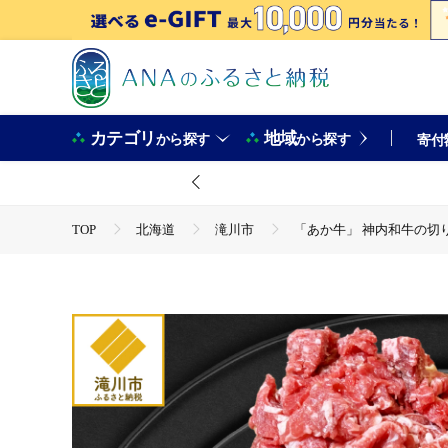
カテゴリ
地域
から探す
から探す
寄付
TOP
北海道
滝川市
「あか牛」 神内和牛の切
TOP
肉
牛肉
「あか牛」 神内和牛の切り落とし