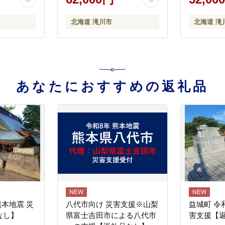
ンギスカン
 冷凍 おす
北海道 滝川市
北海道 滝
あなたにおすすめの返礼品
熊本地震 災
八代市向け 災害支援※山梨
益城町 令
なし】
県富士吉田市による八代市
害支援【