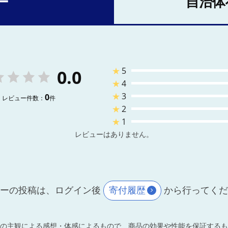
ー
自治体
★
5
0.0
★
4
★
3
0
レビュー件数：
件
★
2
★
1
レビューはありません。
ーの投稿は、ログイン後
寄付履歴
から行ってく
の主観による感想・体感によるもので、商品の効果や性能を保証するも