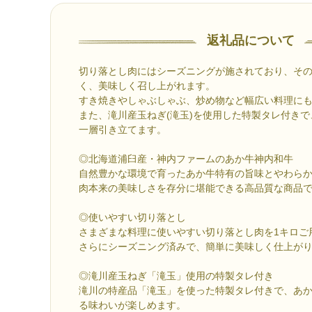
返礼品について
切り落とし肉にはシーズニングが施されており、そ
く、美味しく召し上がれます。
すき焼きやしゃぶしゃぶ、炒め物など幅広い料理に
また、滝川産玉ねぎ(滝玉)を使用した特製タレ付き
一層引き立てます。
◎北海道浦臼産・神内ファームのあか牛神内和牛
自然豊かな環境で育ったあか牛特有の旨味とやわら
肉本来の美味しさを存分に堪能できる高品質な商品
◎使いやすい切り落とし
さまざまな料理に使いやすい切り落とし肉を1キロご
さらにシーズニング済みで、簡単に美味しく仕上が
◎滝川産玉ねぎ「滝玉」使用の特製タレ付き
滝川の特産品「滝玉」を使った特製タレ付きで、あ
る味わいが楽しめます。