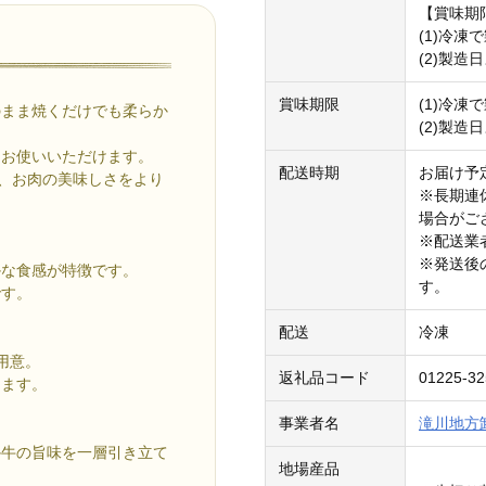
【賞味期
(1)冷凍
(2)製造
賞味期限
(1)冷凍
のまま焼くだけでも柔らか
(2)製造
もお使いいただけます。
配送時期
お届け予
で、お肉の美味しさをより
※長期連
場合がご
※配送業
※発送後
かな食感が特徴です。
す。
です。
配送
冷凍
用意。
返礼品コード
01225-3
ります。
事業者名
滝川地方
か牛の旨味を一層引き立て
地場産品