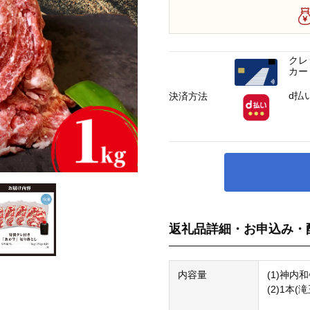
クレ
カー
d払
決済方法
返礼品詳細・お申込み・
内容量
(1)神内和
(2)1本