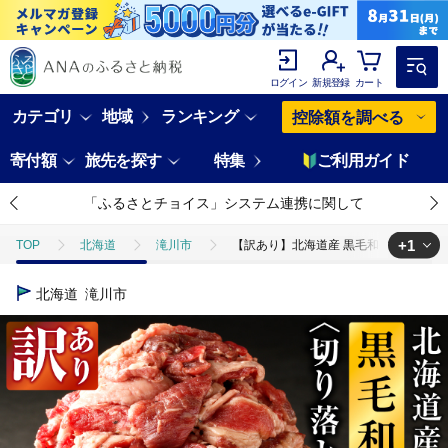
ログイン
新規登録
カート
カテゴリ
地域
ランキング
控除額を調べる
寄付額
旅先を探す
特集
ご利用ガイド
「ふるさとチョイス」システム連携に関して
+1
TOP
北海道
滝川市
【訳あり】北海道産 黒毛和牛すじ切り
TOP
肉
牛肉
【訳あり】北海道産 黒毛和牛すじ切り落とし
北海道
滝川市