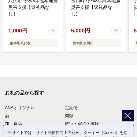
八代市 令和8年熊本地震
氷川町 令和8年熊本地震
災害支援【返礼品な
災害支援【返礼品な
し】
し】
し
1,000円
5,000円
5
熊本県 八代市
熊本県 氷川町
お礼の品から探す
ANAオリジナル
定期便
酒
肉類
加工食品
旅行・宿泊・体験
魚介類
麺類
当サイトでは、サイト利便性向上のため、クッキー（Cookie）を使