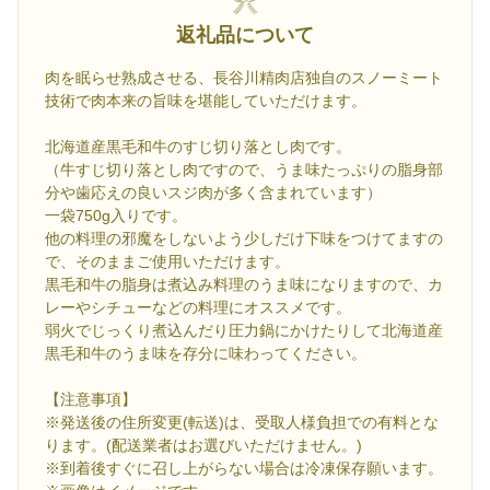
返礼品について
肉を眠らせ熟成させる、長谷川精肉店独自のスノーミート
技術で肉本来の旨味を堪能していただけます。
北海道産黒毛和牛のすじ切り落とし肉です。
（牛すじ切り落とし肉ですので、うま味たっぷりの脂身部
分や歯応えの良いスジ肉が多く含まれています）
一袋750g入りです。
他の料理の邪魔をしないよう少しだけ下味をつけてますの
で、そのままご使用いただけます。
黒毛和牛の脂身は煮込み料理のうま味になりますので、カ
レーやシチューなどの料理にオススメです。
弱火でじっくり煮込んだり圧力鍋にかけたりして北海道産
黒毛和牛のうま味を存分に味わってください。
【注意事項】
※発送後の住所変更(転送)は、受取人様負担での有料とな
ります。(配送業者はお選びいただけません。)
※到着後すぐに召し上がらない場合は冷凍保存願います。