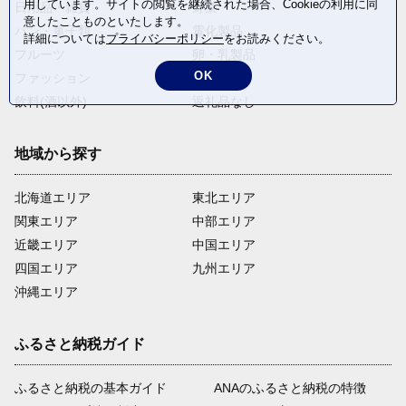
用しています。サイトの閲覧を継続された場合、Cookieの利用に同
日用品・雑貨
野菜
意したことものといたします。
パン・菓子類
電化製品
詳細については
プライバシーポリシー
をお読みください。
フルーツ
卵・乳製品
OK
ファッション
米・穀物
飲料(酒以外)
返礼品なし
地域から探す
北海道エリア
東北エリア
関東エリア
中部エリア
近畿エリア
中国エリア
四国エリア
九州エリア
沖縄エリア
ふるさと納税ガイド
ふるさと納税の基本ガイド
ANAのふるさと納税の特徴