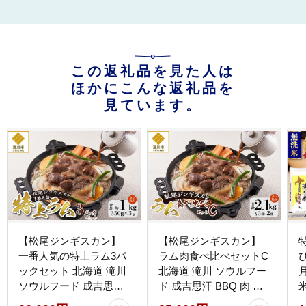
この返礼品を見た人は
ほかにこんな返礼品を
見ています。
【松尾ジンギスカン】
【松尾ジンギスカン】
一番人気の特上ラム3パ
ラム肉食べ比べセットC
ぴ
ックセット 北海道 滝川
北海道 滝川 ソウルフー
ソウルフード 成吉思汗
ド 成吉思汗 BBQ 肉 焼
BBQ 肉 焼き肉 焼肉 バ
き肉 焼肉 バーべキュー