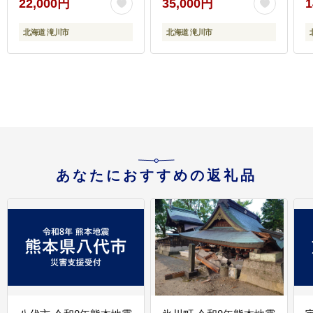
22,000円
35,000円
1
ーべキュー ラム マトン
ラム マトン ラム肉 羊
ラム肉 羊 羊肉 ジンギス
羊肉 ジンギスカン タレ
北海道 滝川市
北海道 滝川市
カン タレ 味付 個包装
味付 個包装 冷凍 おすす
冷凍 おすすめ
め
あなたにおすすめの返礼品