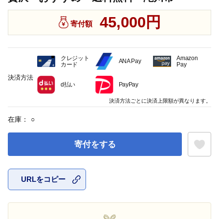
45,000円
寄付額
クレジット
Amazon
ANA Pay
カード
Pay
決済方法
d払い
PayPay
決済方法ごとに決済上限額が異なります。
在庫：
○
寄付をする
URLをコピー
お気に入