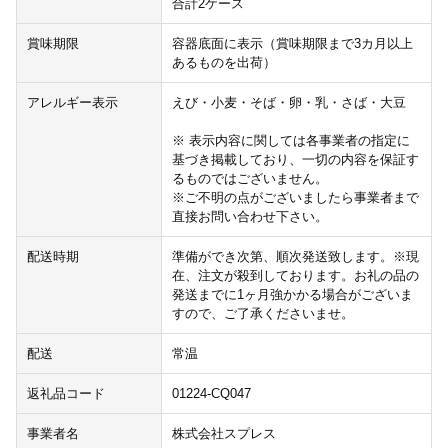
合計2ケース
賞味期限
容器底面に表示（賞味期限まで3カ月以上
あるものを出荷）
アレルギー表示
えび・小麦・そば・卵・乳・さば・大豆
※ 表示内容に関しては各事業者の指定に
基づき掲載しており、一切の内容を保証す
るものではございません。
※ご不明の点がございましたら事業者まで
直接お問い合わせ下さい。
配送時期
準備ができ次第、順次発送致します。※現
在、注文が殺到しております。お礼の品の
発送までに1ヶ月強かかる場合がございま
すので、ご了承くださいませ。
配送
常温
返礼品コード
01224-CQ047
事業者名
株式会社スプレス