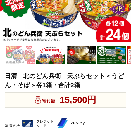
日清 北のどん兵衛 天ぷらセット＜うど
ん・そば＞各1箱・合計2箱
15,500円
寄付額
クレジット
ANA Pay
カード
決済方法