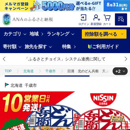
ログイン
新規登録
カート
カテゴリ
地域
ランキング
控除額を調べる
寄付額
旅先を探す
特集
ご利用ガイド
「ふるさとチョイス」システム連携に関して
+2
TOP
北海道
千歳市
日清 北のどん兵衛 天ぷらセット＜う
TOP
麺類
うどん
日清 北のどん兵衛 天ぷらセット＜うど
北海道
千歳市
TOP
麺類
そば
日清 北のどん兵衛 天ぷらセット＜うどん