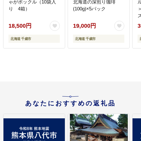
ゃがポックル（10袋入
北海道の深煎り珈琲
り 4箱）
(100g)×5パック
＞
18,500円
19,000円
3
北海道 千歳市
北海道 千歳市
あなたにおすすめの返礼品