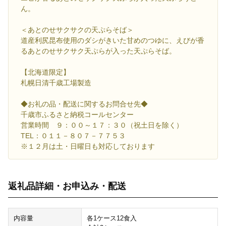
ん。
＜あとのせサクサクの天ぷらそば＞
道産利尻昆布使用のダシがきいた甘めのつゆに、えびが香
るあとのせサクサク天ぷらが入った天ぷらそば。
【北海道限定】
札幌日清千歳工場製造
◆お礼の品・配送に関するお問合せ先◆
千歳市ふるさと納税コールセンター
営業時間 ９：００～１７：３０（祝土日を除く）
TEL：０１１－８０７－７７５３
※１２月は土・日曜日も対応しております
返礼品詳細・お申込み・配送
内容量
各1ケース12食入