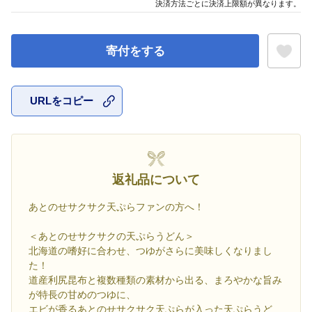
決済方法ごとに決済上限額が異なります。
寄付をする
URLをコピー
お気に入
返礼品について
あとのせサクサク天ぷらファンの方へ！
＜あとのせサクサクの天ぷらうどん＞
北海道の嗜好に合わせ、つゆがさらに美味しくなりまし
た！
道産利尻昆布と複数種類の素材から出る、まろやかな旨み
が特長の甘めのつゆに、
エビが香るあとのせサクサク天ぷらが入った天ぷらうど