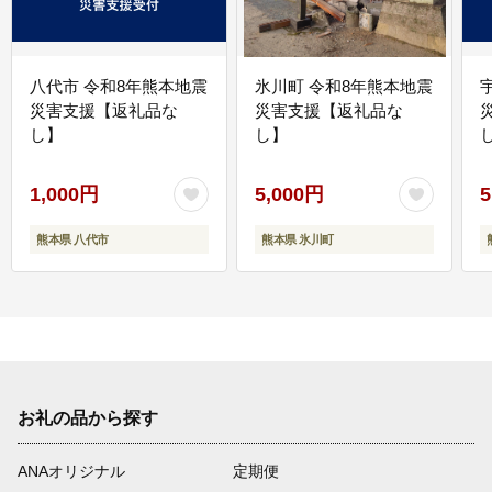
八代市 令和8年熊本地震
氷川町 令和8年熊本地震
災害支援【返礼品な
災害支援【返礼品な
し】
し】
し
1,000円
5,000円
5
熊本県 八代市
熊本県 氷川町
お礼の品から探す
ANAオリジナル
定期便