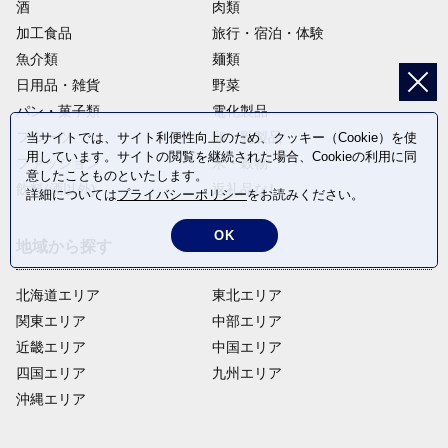
酒
肉類
加工食品
旅行・宿泊・体験
魚介類
麺類
日用品・雑貨
野菜
パン・菓子類
電化製品
フルーツ
卵・乳製品
当サイトでは、サイト利便性向上のため、クッキー（Cookie）を使
用しています。サイトの閲覧を継続された場合、Cookieの利用に同
ファッション
米・穀物
意したことものといたします。
飲料(酒以外)
返礼品なし
詳細については
プライバシーポリシー
をお読みください。
OK
地域から探す
北海道エリア
東北エリア
関東エリア
中部エリア
近畿エリア
中国エリア
四国エリア
九州エリア
沖縄エリア