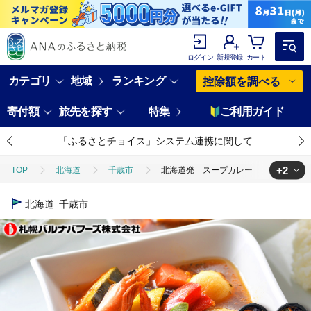
ログイン
新規登録
カート
カテゴリ
地域
ランキング
控除額を調べる
寄付額
旅先を探す
特集
ご利用ガイド
「ふるさとチョイス」システム連携に関して
+2
TOP
北海道
千歳市
北海道発 スープカレー
TOP
加工食品
惣菜・レトルト
北海道発 スープカレー
北海道
千歳市
TOP
加工食品
惣菜・レトルト
カレー
北海道発 ス