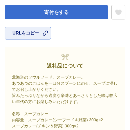
寄付をする
URLをコピー
お気に入
返礼品について
北海道のソウルフード、スープカレー。
あつあつのごはんを一口分スプーンにのせ、スープに浸し
てお召し上がりください。
旨みたっぷりながら適度な辛味とあっさりとした味は幅広
い年代の方にお楽しみいただけます。
名称 スープカレー
内容量 スープカレー(シーフード＆野菜) 300g×2
スープカレー(チキン＆野菜) 300g×2