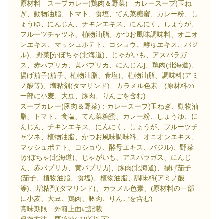
原材料 スープカレー(鶏肉＆野菜)：カレースープ(玉ね
ぎ、動物油脂、トマト、食塩、てん菜糖蜜、カレー粉、し
ょうゆ、にんじん、チキンエキス、にんにく、しょうが、
フルーツチャツネ、植物油脂、かつお風味調味料、オニオ
ンエキス、マッシュポテト、コショウ、酵母エキス、バジ
ル)、野菜[かぼちゃ(北海道)、じゃがいも、アスパラガ
ス、赤パプリカ、黄パプリカ、にんじん]、鶏肉(北海道)、
揚げ茄子(茄子、植物油脂、食塩)、植物油脂、調味料(アミ
ノ酸等)、増粘剤(タマリンド)、カラメル色素、(原材料の
一部に小麦、大豆、豚肉、りんごを含む)
スープカレー(豚肉＆野菜)：カレースープ(玉ねぎ、動物油
脂、トマト、食塩、てん菜糖蜜、カレー粉、しょうゆ、に
んじん、チキンエキス、にんにく、しょうが、フルーツチ
ャツネ、植物油脂、かつお風味調味料、オニオンエキス、
マッシュポテト、コショウ、酵母エキス、バジル)、野菜
[かぼちゃ(北海道)、じゃがいも、アスパラガス、にんじ
ん、赤パプリカ、黄パプリカ]、豚肉(北海道)、揚げ茄子
(茄子、植物油脂、食塩)、植物油脂、調味料(アミノ酸
等)、増粘剤(タマリンド)、カラメル色素、(原材料の一部
に小麦、大豆、鶏肉、豚肉、りんごを含む)
賞味期限 外箱上面に記載