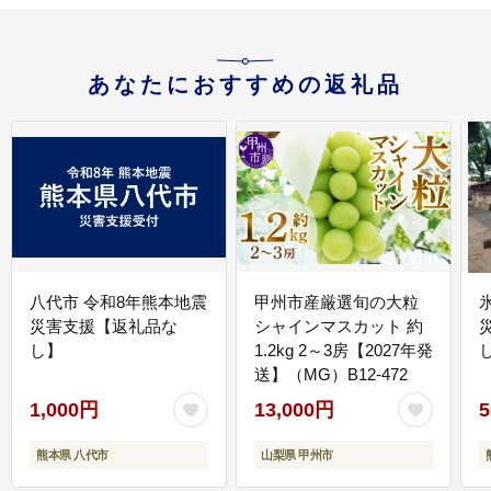
あなたにおすすめの返礼品
八代市 令和8年熊本地震
甲州市産厳選旬の大粒
災害支援【返礼品な
シャインマスカット 約
し】
1.2kg 2～3房【2027年発
送】（MG）B12-472
1,000円
13,000円
5
熊本県 八代市
山梨県 甲州市