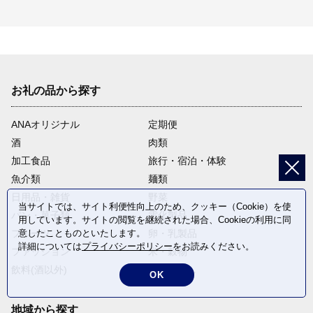
お礼の品から探す
ANAオリジナル
定期便
酒
肉類
加工食品
旅行・宿泊・体験
魚介類
麺類
日用品・雑貨
野菜
当サイトでは、サイト利便性向上のため、クッキー（Cookie）を使
パン・菓子類
電化製品
用しています。サイトの閲覧を継続された場合、Cookieの利用に同
意したことものといたします。
フルーツ
卵・乳製品
詳細については
プライバシーポリシー
をお読みください。
ファッション
米・穀物
飲料(酒以外)
返礼品なし
OK
地域から探す