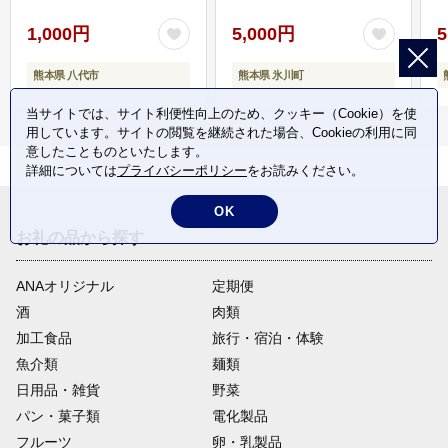
1,000円
5,000円
5
熊本県 八代市
熊本県 氷川町
当サイトでは、サイト利便性向上のため、クッキー（Cookie）を使
用しています。サイトの閲覧を継続された場合、Cookieの利用に同
意したことものといたします。
詳細については
プライバシーポリシー
をお読みください。
OK
お礼の品から探す
ANAオリジナル
定期便
酒
肉類
加工食品
旅行・宿泊・体験
魚介類
麺類
日用品・雑貨
野菜
パン・菓子類
電化製品
フルーツ
卵・乳製品