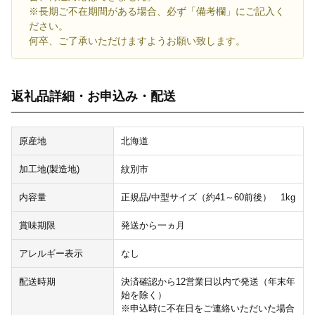
※長期ご不在期間がある場合、必ず「備考欄」にご記入く
ださい。
何卒、ご了承いただけますようお願い致します。
返礼品詳細・お申込み・配送
原産地
北海道
加工地(製造地)
紋別市
内容量
正規品/中型サイズ（約41～60前後） 1kg
賞味期限
発送から一ヵ月
アレルギー表示
なし
配送時期
決済確認から12営業日以内で発送（年末年
始を除く）
※申込時に不在日をご連絡いただいた場合