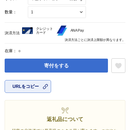
数量：
クレジット
ANA Pay
カード
決済方法
決済方法ごとに決済上限額が異なります。
在庫：
○
寄付をする
URLをコピー
お気に入
返礼品について