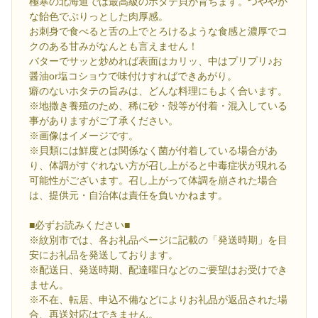
極寒の北海道では最高級のホタテ貝が育ちます。つややか
な飴色でぷりっとした肉厚感。
お刺身で食べると舌の上でとろけるような食感と濃厚でコ
クのある甘みがなんとも言えません！
バターでサッと炒めれば表面はカリッ、中はプリプリ♪お
醤油or塩コショウで味付けすればできあがり。
癖のないホタテの旨みは、どんな料理にもよく合います。
※地撒き養殖のため、稀に砂・殻等が付着・混入している
事がありますがご了承ください。
※画像はイメージです。
※貝類には鮮度とは関係なく菌が付着している場合があ
り、体調がすぐれない方が召し上がると中毒症状が現れる
可能性がございます。召し上がって体調を崩された場合
は、提供元・自治体は責任を負いかねます。
■必ずお読みください■
※紋別市では、各お礼品ページに記載の「発送時期」を目
安にお礼品を発送しております。
※配送日、発送時期、配達曜日などのご要望はお受けでき
ません。
※不在、転居、申込不備などによりお礼品が返品された場
合、再送対応はできません。