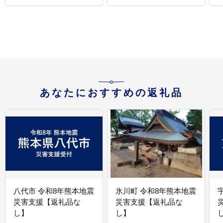
あなたにおすすめの返礼品
八代市 令和8年熊本地震
氷川町 令和8年熊本地震
災害支援【返礼品な
災害支援【返礼品な
し】
し】
し