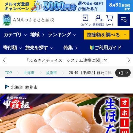
ログイン
新規登録
カート
カテゴリ
地域
ランキング
控除額を調べる
寄付額
旅先を探す
特集
ご利用ガイド
「ふるさとチョイス」システム連携に関して
+1
TOP
北海道
紋別市
28-49 【甲羅組】ほたて貝柱 中型サイ
TOP
魚介類
貝類
ほたて
28-49 【甲羅組】ほたて貝
北海道
紋別市