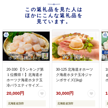
この返礼品を見た人は
ほかにこんな返礼品を
見ています。
20-330 【ランキング第
30-125 北海道オホーツ
1
１位獲得！】北海道オ
ク海産ホタテ玉冷ジャ
ｇ
ホーツク海産ホタテ玉
ンボサイズ(1kg)
冷バラエティサイズ
(1kg)｜ 訳あり サイズ不
20,000円
30,000円
1
揃い
北海道 紋別市
北海道 紋別市