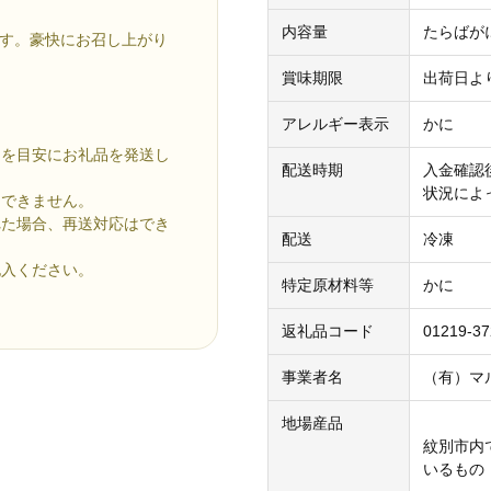
内容量
たらばがに
です。豪快にお召し上がり
賞味期限
出荷日よ
アレルギー表示
かに
」を目安にお礼品を発送し
配送時期
入金確認
状況によ
けできません。
れた場合、再送対応はでき
配送
冷凍
記入ください。
特定原材料等
かに
返礼品コード
01219-37
事業者名
（有）マ
地場産品
紋別市内
いるもの