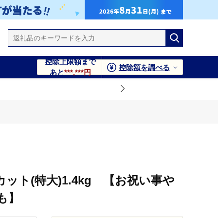
控除上限額まで
控除額を調べる
あと
***,***円
にカット(特大)1.4kg 【お祝い事や
も】