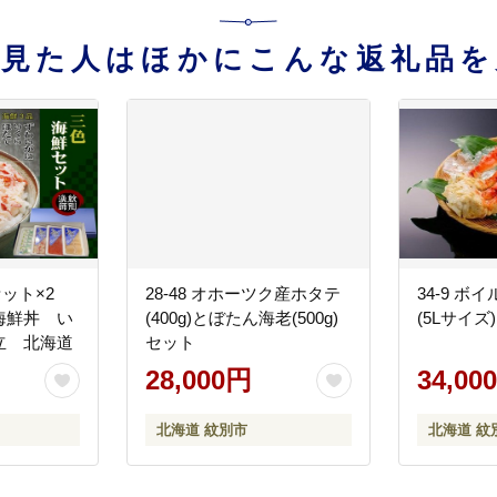
を見た人はほかにこんな返礼品を
鮮セット×2
28-48 オホーツク産ホタテ
34-9 
海鮮丼 い
(400g)とぼたん海老(500g)
(5Lサイズ)
立 北海道
セット
28,000円
34,00
北海道 紋別市
北海道 紋