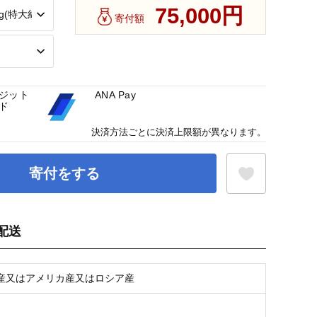
75,000円
寄付額
ジット
ANA Pay
ド
決済方法ごとに決済上限額が異なります。
寄付をする
配送
お気に入り登録
産又はアメリカ産又はロシア産