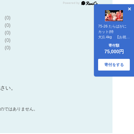
(0)
(0)
75-26 たらばがに
(0)
カット(特
大)1.4kg 【お祝い
(0)
事や自分へのご褒
寄付額
(0)
美にも】
75,000円
寄付をする
ださい。
のではありません。