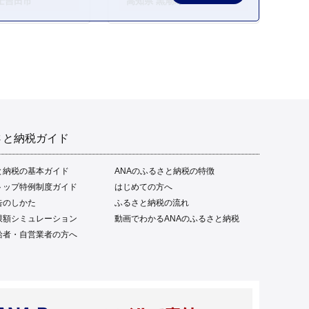
士吉田市
高知県 黒潮町
ご当地 本場 高知 黒潮町 ギ
フト 贈答品 人気 返礼品 ふ
るさと納税 魚介類 高知県
産 土佐名物 高知県 高評価
食卓 ご飯のお供 父の日 ギ
フト プレゼント[1669]
さと納税ガイド
と納税の基本ガイド
ANAのふるさと納税の特徴
トップ特例制度ガイド
はじめての方へ
告のしかた
ふるさと納税の流れ
限額シミュレーション
動画でわかるANAのふるさと納税
給者・自営業者の方へ