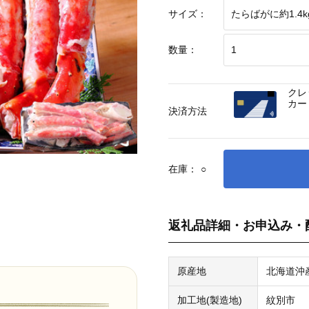
サイズ：
数量：
クレ
カー
決済方法
在庫：
○
返礼品詳細・お申込み・
原産地
北海道沖
加工地(製造地)
紋別市