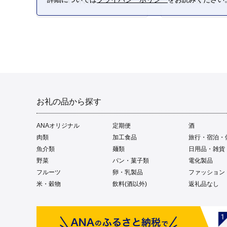
熊本県 八代市
熊本県 氷川町
お礼の品から探す
ANAオリジナル
定期便
酒
肉類
加工食品
旅行・宿泊・
魚介類
麺類
日用品・雑貨
野菜
パン・菓子類
電化製品
フルーツ
卵・乳製品
ファッション
米・穀物
飲料(酒以外)
返礼品なし