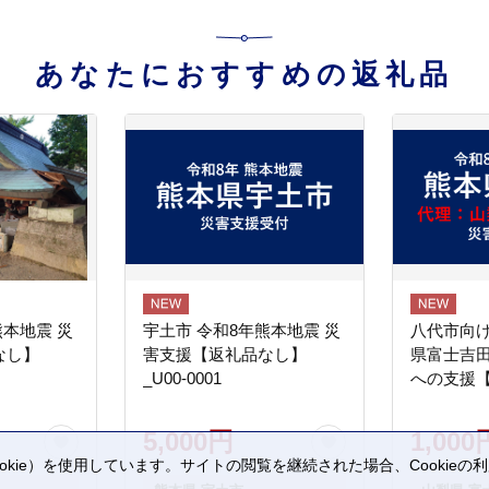
あなたにおすすめの返礼品
熊本地震 災
宇土市 令和8年熊本地震 災
八代市向け
なし】
害支援【返礼品なし】
県富士吉
_U00-0001
への支援
5,000円
1,000
kie）を使用しています。サイトの閲覧を継続された場合、Cookie
。