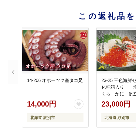
この返礼品
14-206 オホーツク産タコ足
23-25 三色海
化粧箱入り ｜
くら かに 帆
14,000円
23,000円
北海道 紋別市
北海道 紋別市