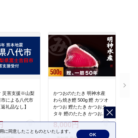
 災害支援※山梨
かつおのたたき 明神水産
田市による八代市
わら焼き鰹 500g 鰹 カツオ
【返礼品なし】
かつお 鰹たたき かつおタ
タキ 鰹のたたき かつおの
タタキ 藁焼き わら焼き 魚
円
8,000円
さかな 海鮮 刺身 お刺身 冷
の利用に同意したことものといたします。
凍 ご家庭用 グルメ 特産品
OK