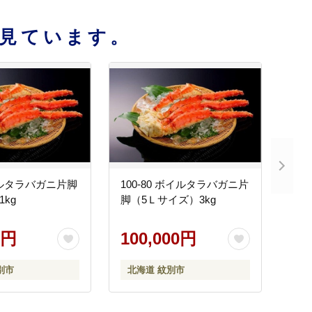
見ています。
ボイルタラバガニ片脚
100-80 ボイルタラバガニ片
1kg
脚（5Ｌサイズ）3kg
0円
100,000円
別市
北海道 紋別市