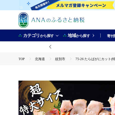
カテゴリ
地域
から探す
から探す
寄付
TOP
北海道
紋別市
75-26 たらばがにカット
TOP
魚介類
蟹
タラバガニ
75-26 た