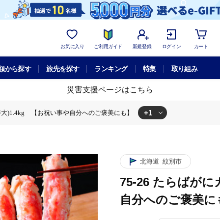
お気に入り
ご利用ガイド
新規登録
ログイン
カート
額から探す
旅先を探す
ランキング
特集
取り組み
災害支援ページはこちら
+1
(特大)1.4kg 【お祝い事や自分へのご褒美にも】
らばがにカット(特大)1.4kg 【お祝い事や自分へのご褒美にも】
北海道
紋別市
75-26 たらばが
自分へのご褒美に