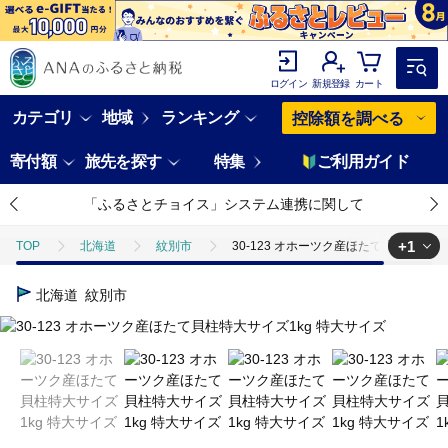
ログイン
新規登録
カート
カテゴリ
地域
ランキング
控除額を調べる
寄付額
旅先を探す
特集
ご利用ガイド
「ふるさとチョイス」システム連携に関して
+1
TOP
北海道
紋別市
30-123 オホーツク産ほたて貝柱特大サイ
TOP
魚介類
貝類
ほたて
30-123 オホーツク産ほた
北海道
紋別市