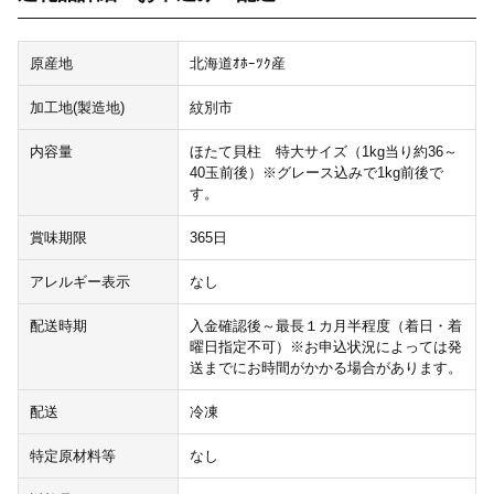
原産地
北海道ｵﾎｰﾂｸ産
加工地(製造地)
紋別市
内容量
ほたて貝柱 特大サイズ（1kg当り約36～
40玉前後）※グレース込みで1kg前後で
す。
賞味期限
365日
アレルギー表示
なし
配送時期
入金確認後～最長１カ月半程度（着日・着
曜日指定不可）※お申込状況によっては発
送までにお時間がかかる場合があります。
配送
冷凍
特定原材料等
なし