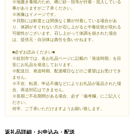
※地撒き養殖のため、稀に砂・殻等が付着・混入している
事がありますがご了承ください。
※画像はイメージです。
※貝類には鮮度とは関係なく菌が付着している場合があ
り、体調がすぐれない方が召し上がると中毒症状が現れる
可能性がございます。召し上がって体調を崩された場合
は、提供元・自治体は責任を負いかねます。
■必ずお読みください■
※紋別市では、各お礼品ページに記載の「発送時期」を目
安にお礼品を発送しております。
※配送日、発送時期、配達曜日などのご要望はお受けでき
ません。
※不在、転居、申込不備などによりお礼品が返品された場
合、再送対応はできません。
※長期ご不在期間がある場合、必ず「備考欄」にご記入く
ださい。
何卒、ご了承いただけますようお願い致します。
返礼品詳細・お申込み・配送