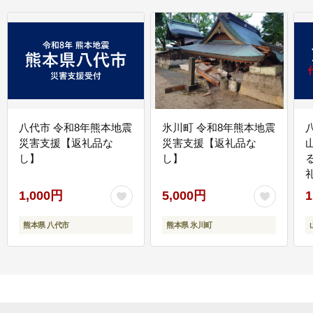
八代市 令和8年熊本地震
氷川町 令和8年熊本地震
災害支援【返礼品な
災害支援【返礼品な
し】
し】
1,000円
5,000円
1
熊本県 八代市
熊本県 氷川町