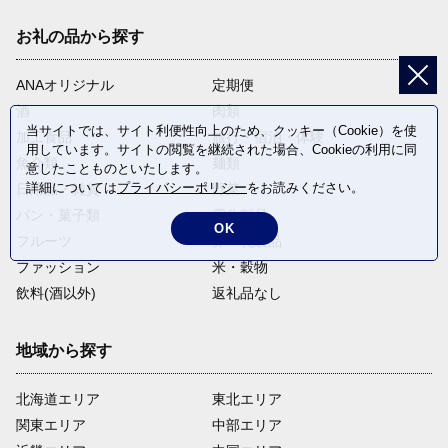
お礼の品から探す
ANAオリジナル
定期便
酒
肉類
当サイトでは、サイト利便性向上のため、クッキー（Cookie）を使
加工食品
旅行・宿泊・体験
用しています。サイトの閲覧を継続された場合、Cookieの利用に同
魚介類
麺類
意したことものといたします。
詳細については
プライバシーポリシー
をお読みください。
日用品・雑貨
野菜
パン・菓子類
電化製品
OK
フルーツ
卵・乳製品
ファッション
米・穀物
飲料(酒以外)
返礼品なし
地域から探す
北海道エリア
東北エリア
関東エリア
中部エリア