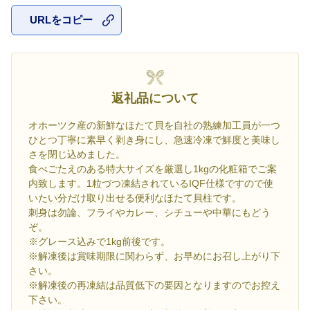
URLをコピー
お気に入
返礼品について
オホーツク産の新鮮なほたて貝を自社の熟練加工員が一つ
ひとつ丁寧に素早く剥き身にし、急速冷凍で鮮度と美味し
さを閉じ込めました。
食べごたえのある特大サイズを厳選し1kgの化粧箱でご案
内致します。1粒づつ凍結されているIQF仕様ですので使
いたい分だけ取り出せる便利なほたて貝柱です。
刺身は勿論、フライやカレー、シチューや中華にもどう
ぞ。
※グレース込みで1kg前後です。
※解凍後は賞味期限に関わらず、お早めにお召し上がり下
さい。
※解凍後の再凍結は品質低下の要因となりますのでお控え
下さい。