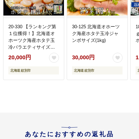
20-330 【ランキング第
30-125 北海道オホーツ
1
１位獲得！】北海道オ
ク海産ホタテ玉冷ジャ
ｇ
ホーツク海産ホタテ玉
ンボサイズ(1kg)
冷バラエティサイズ
(1kg)｜ 訳あり サイズ不
20,000円
30,000円
1
揃い
北海道 紋別市
北海道 紋別市
あなたにおすすめの返礼品