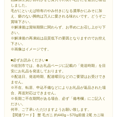
しました。
毛がにといえば特有のやみ付きになる濃厚かにみそに加
え、癖のない脚肉は万人に愛される味わいです。どうぞご
賞味下さい。
※解凍後は賞味期限に関わらず、お早めにお召し上がり下
さい。
※解凍後の再凍結は品質低下の要因となりますのでお控え
下さい。
※画像はイメージです。
■必ずお読みください■
※紋別市では、各お礼品ページに記載の「発送時期」を目
安にお礼品を発送しております。
※配送日、発送時期、配達曜日などのご要望はお受けでき
ません。
※不在、転居、申込不備などによりお礼品が返品された場
合、再送対応はできません。
※長期ご不在期間がある場合、必ず「備考欄」にご記入く
ださい。
何卒、ご了承いただけますようお願い致します。
【関連ワード】 蟹 毛ガニ 約440g～570g前後 2尾 カニ味