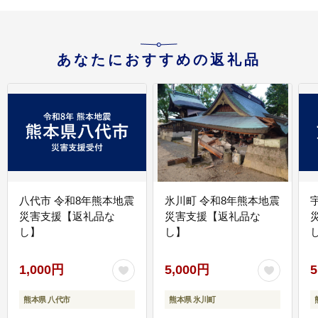
あなたにおすすめの返礼品
八代市 令和8年熊本地震
氷川町 令和8年熊本地震
災害支援【返礼品な
災害支援【返礼品な
し】
し】
し
1,000円
5,000円
5
熊本県 八代市
熊本県 氷川町