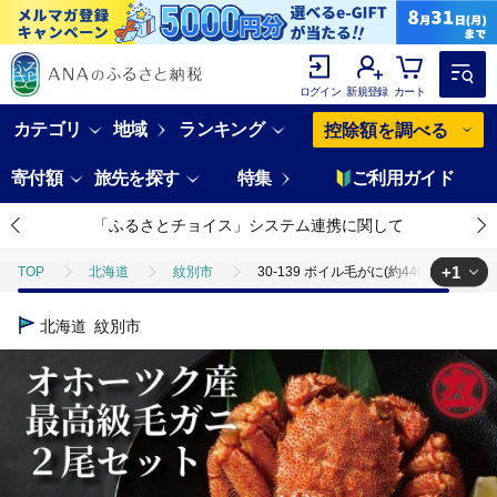
ログイン
新規登録
カート
カテゴリ
地域
ランキング
控除額を調べる
寄付額
旅先を探す
特集
ご利用ガイド
「ふるさとチョイス」システム連携に関して
+1
TOP
北海道
紋別市
30-139 ボイル毛がに(約440g～570g)×
TOP
魚介類
蟹
毛ガニ
30-139 ボイル毛がに(約440g～
北海道
紋別市