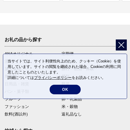
お礼の品から探す
ANAオリジナル
定期便
酒
肉類
当サイトでは、サイト利便性向上のため、クッキー（Cookie）を使
用しています。サイトの閲覧を継続された場合、Cookieの利用に同
加工食品
旅行・宿泊・体験
意したことものといたします。
魚介類
麺類
詳細については
プライバシーポリシー
をお読みください。
日用品・雑貨
野菜
OK
パン・菓子類
電化製品
フルーツ
卵・乳製品
ファッション
米・穀物
飲料(酒以外)
返礼品なし