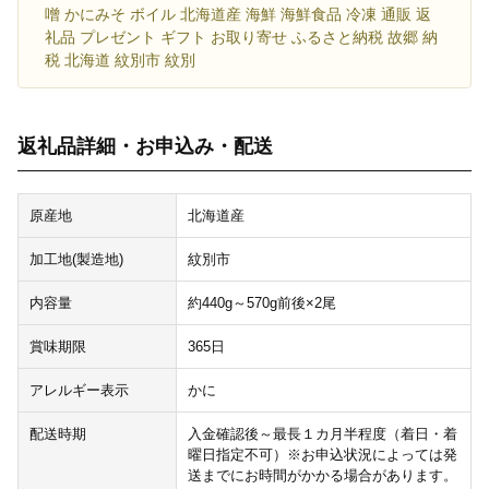
噌 かにみそ ボイル 北海道産 海鮮 海鮮食品 冷凍 通販 返
礼品 プレゼント ギフト お取り寄せ ふるさと納税 故郷 納
税 北海道 紋別市 紋別
返礼品詳細・お申込み・配送
原産地
北海道産
加工地(製造地)
紋別市
内容量
約440g～570g前後×2尾
賞味期限
365日
アレルギー表示
かに
配送時期
入金確認後～最長１カ月半程度（着日・着
曜日指定不可）※お申込状況によっては発
送までにお時間がかかる場合があります。