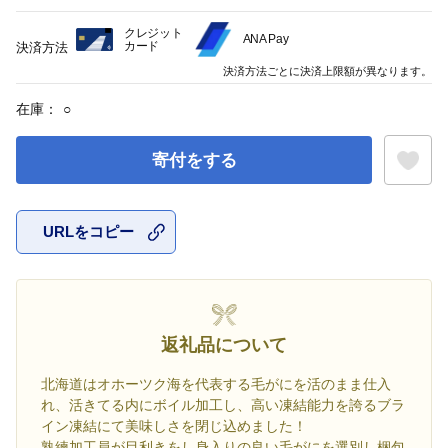
クレジット
ANA Pay
カード
決済方法
決済方法ごとに決済上限額が異なります。
在庫：
○
寄付をする
URLをコピー
お気に入
返礼品について
北海道はオホーツク海を代表する毛がにを活のまま仕入
れ、活きてる内にボイル加工し、高い凍結能力を誇るブラ
イン凍結にて美味しさを閉じ込めました！
熟練加工員が目利きをし身入りの良い毛がにを選別し梱包