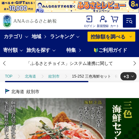
ログイン
新規登録
カート
カテゴリ
地域
ランキング
控除額を調べる
寄付額
旅先を探す
特集
ご利用ガイド
「ふるさとチョイス」システム連携に関して
+3
TOP
北海道
紋別市
15-252 三色海鮮セット 化粧箱入
TOP
魚介類
15-252 三色海鮮セット 化粧箱入り ｜海鮮丼 
北海道
紋別市
TOP
魚介類
蟹
15-252 三色海鮮セット 化粧箱入り 
TOP
魚介類
貝類
15-252 三色海鮮セット 化粧箱入り