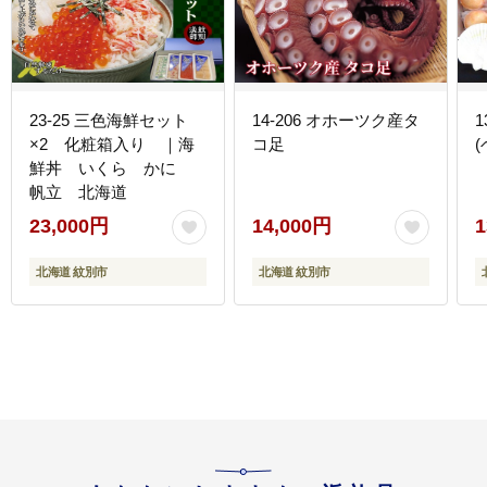
23-25 三色海鮮セット
14-206 オホーツク産タ
×2 化粧箱入り ｜海
コ足
鮮丼 いくら かに
帆立 北海道
23,000円
14,000円
1
北海道 紋別市
北海道 紋別市