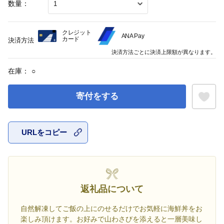
数量：
クレジット
ANA Pay
カード
決済方法
決済方法ごとに決済上限額が異なります。
在庫：
○
寄付をする
URLをコピー
お気に入
返礼品について
自然解凍してご飯の上にのせるだけでお気軽に海鮮丼をお
楽しみ頂けます。お好みで山わさびを添えると一層美味し