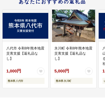
あなたにおすすめの返礼品
八代市 令和8年熊本地震
氷川町 令和8年熊本地震
災害支援【返礼品な
災害支援【返礼品な
し】
し】
1,000円
5,000円
1
熊本県 八代市
熊本県 氷川町