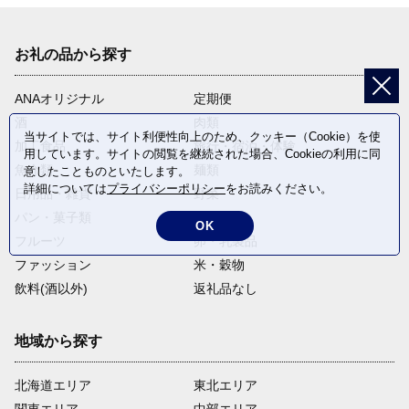
お礼の品から探す
ANAオリジナル
定期便
酒
肉類
当サイトでは、サイト利便性向上のため、クッキー（Cookie）を使
加工食品
旅行・宿泊・体験
用しています。サイトの閲覧を継続された場合、Cookieの利用に同
魚介類
麺類
意したことものといたします。
詳細については
プライバシーポリシー
をお読みください。
日用品・雑貨
野菜
パン・菓子類
電化製品
OK
フルーツ
卵・乳製品
ファッション
米・穀物
飲料(酒以外)
返礼品なし
地域から探す
北海道エリア
東北エリア
関東エリア
中部エリア