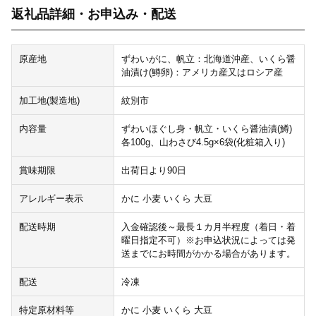
返礼品詳細・お申込み・配送
原産地
ずわいがに、帆立：北海道沖産、いくら醤
油漬け(鱒卵)：アメリカ産又はロシア産
加工地(製造地)
紋別市
内容量
ずわいほぐし身・帆立・いくら醤油漬(鱒)
各100g、山わさび4.5g×6袋(化粧箱入り)
賞味期限
出荷日より90日
アレルギー表示
かに 小麦 いくら 大豆
配送時期
入金確認後～最長１カ月半程度（着日・着
曜日指定不可）※お申込状況によっては発
送までにお時間がかかる場合があります。
配送
冷凍
特定原材料等
かに 小麦 いくら 大豆