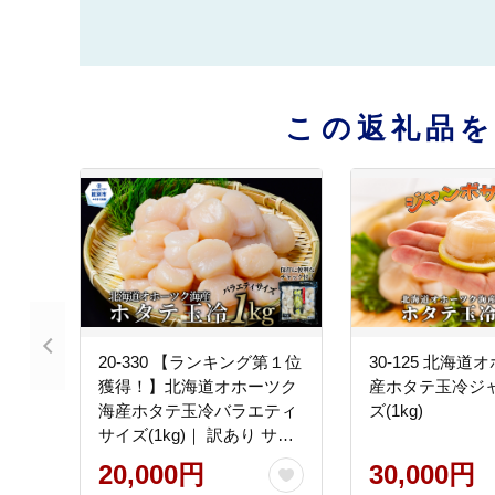
この返礼品
20-330 【ランキング第１位
30-125 北海
獲得！】北海道オホーツク
産ホタテ玉冷ジ
海産ホタテ玉冷バラエティ
ズ(1kg)
サイズ(1kg)｜ 訳あり サイ
ズ不揃い
20,000円
30,000円