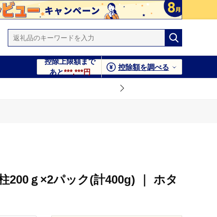
控除上限額まで
控除額を調べる
あと
***,***円
柱200ｇ×2パック(計400g) ｜ ホタ