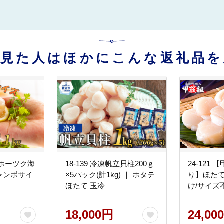
を見た人はほかにこんな返礼品を
道オホーツク海
18-139 冷凍帆立貝柱200ｇ
24-121
ャンボサイ
×5パック(計1kg) ｜ ホタテ
り】ほたて
ほたて 玉冷
け/サイズ
18,000円
24,00