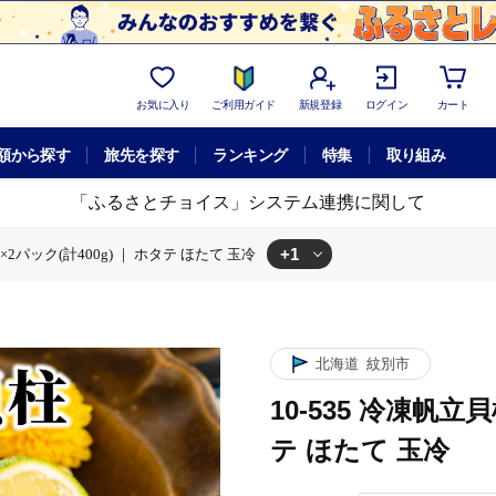
お気に入り
ご利用ガイド
新規登録
ログイン
カート
額から探す
旅先を探す
ランキング
特集
取り組み
「ふるさとチョイス」システム連携に関して
+1
ｇ×2パック(計400g) ｜ ホタテ ほたて 玉冷
帆立貝柱200ｇ×2パック(計400g) ｜ ホタテ ほたて 玉冷
北海道
紋別市
10-535 冷凍帆立貝
テ ほたて 玉冷