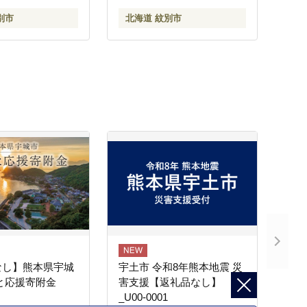
別市
北海道 紋別市
なし】熊本県宇城
宇土市 令和8年熊本地震 災
と応援寄附金
害支援【返礼品なし】
_U00-0001