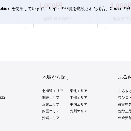
1,000円
1,000
kie）を使用しています。サイトの閲覧を継続された場合、Cookie
。
山梨県 富士吉田市
熊本県 宇
地域から探す
ふる
北海道エリア
東北エリア
ふるさ
体験
関東エリア
中部エリア
ワンス
近畿エリア
中国エリア
確定申
四国エリア
九州エリア
控除上
沖縄エリア
年金受