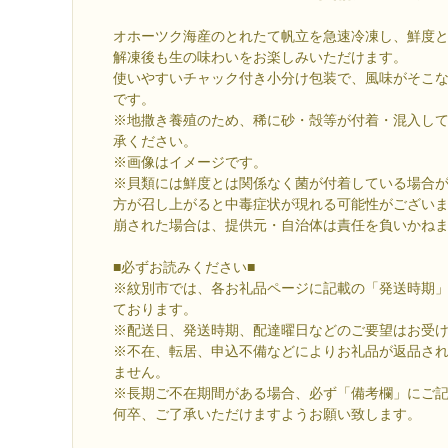
オホーツク海産のとれたて帆立を急速冷凍し、鮮度
解凍後も生の味わいをお楽しみいただけます。
使いやすいチャック付き小分け包装で、風味がそこ
です。
※地撒き養殖のため、稀に砂・殻等が付着・混入し
承ください。
※画像はイメージです。
※貝類には鮮度とは関係なく菌が付着している場合
方が召し上がると中毒症状が現れる可能性がござい
崩された場合は、提供元・自治体は責任を負いかね
■必ずお読みください■
※紋別市では、各お礼品ページに記載の「発送時期
ております。
※配送日、発送時期、配達曜日などのご要望はお受
※不在、転居、申込不備などによりお礼品が返品さ
ません。
※長期ご不在期間がある場合、必ず「備考欄」にご
何卒、ご了承いただけますようお願い致します。