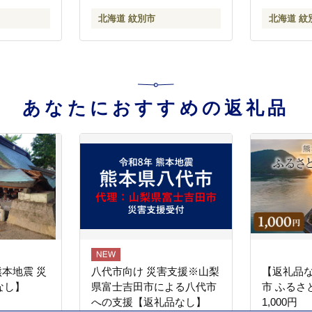
北海道 紋別市
北海道 紋
あなたにおすすめの返礼品
熊本地震 災
八代市向け 災害支援※山梨
【返礼品
なし】
県富士吉田市による八代市
市 ふるさ
への支援【返礼品なし】
1,000円