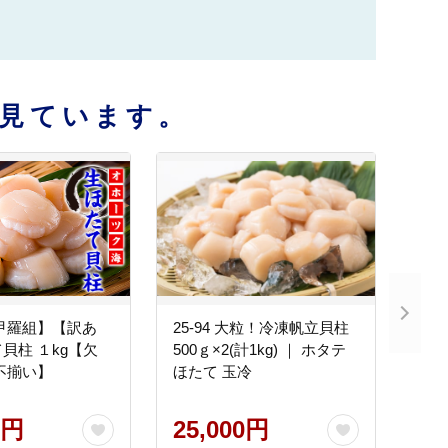
見ています。
 【甲羅組】【訳あ
25-94 大粒！冷凍帆立貝柱
貝柱 １kg【欠
500ｇ×2(計1kg) ｜ ホタテ
不揃い】
ほたて 玉冷
0円
25,000円