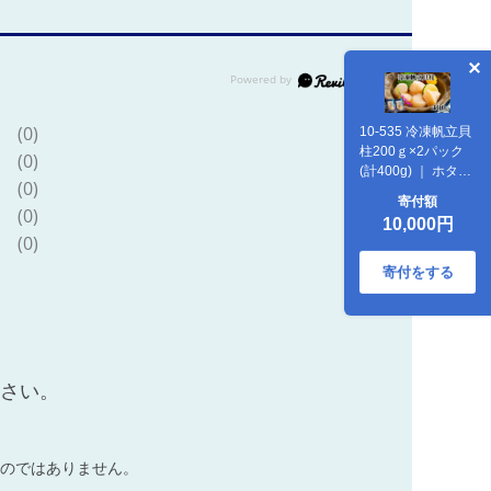
(0)
10-535 冷凍帆立貝
柱200ｇ×2パック
(0)
(計400g) ｜ ホタテ
(0)
ほたて 玉冷
寄付額
(0)
10,000円
(0)
寄付をする
ださい。
のではありません。