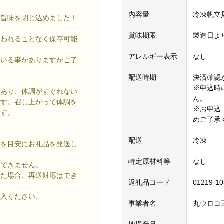
内容量
冷凍帆立貝
と旨味を閉じ込めました！
賞味期限
製造日よ
なわれることなく保存可能
アレルギー表示
なし
ている事がありますがご了
配送時期
決済確認
※申込時
があり、体調がすぐれない
ん。
ます。召し上がって体調を
※お申込
ます。
めご了承
配送
冷凍
」を目安にお礼品を発送し
特定原材料等
なし
けできません。
れた場合、再送対応はでき
返礼品コード
01219-10
記入ください。
事業者名
丸ウロコ