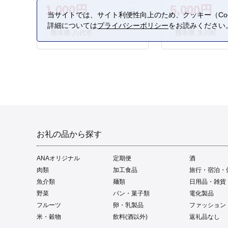
1,000円
5,000円
当サイトでは、サイト利便性向上のため、クッキー（Coo
詳細については
プライバシーポリシー
をお読みください
熊本県 八代市
熊本県 氷川町
お礼の品から探す
ANAオリジナル
定期便
酒
肉類
加工食品
旅行・宿泊・
魚介類
麺類
日用品・雑貨
野菜
パン・菓子類
電化製品
フルーツ
卵・乳製品
ファッション
米・穀物
飲料(酒以外)
返礼品なし