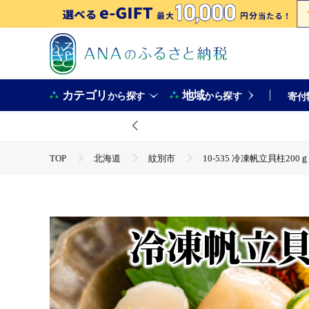
カテゴリ
地域
から探す
から探す
寄付
TOP
北海道
紋別市
10-535 冷凍帆立貝柱200
TOP
魚介類
貝類
ほたて
10-535 冷凍