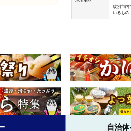
地場産品
紋別市内
いるもの
ー
自治体