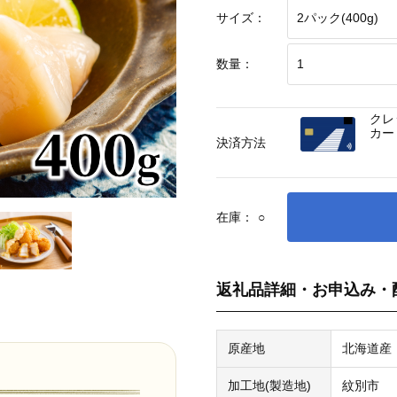
サイズ：
数量：
クレ
カー
決済方法
在庫：
○
返礼品詳細・お申込み・
原産地
北海道産
加工地(製造地)
紋別市