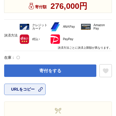
276,000円
寄付額
クレジット
Amazon
ANA Pay
カード
Pay
決済方法
d払い
PayPay
決済方法ごとに決済上限額が異なります。
在庫：
〇
寄付をする
URLをコピー
お気に入