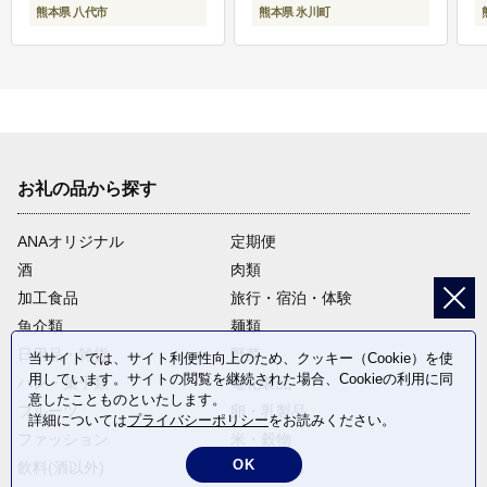
熊本県 八代市
熊本県 氷川町
お礼の品から探す
ANAオリジナル
定期便
酒
肉類
加工食品
旅行・宿泊・体験
魚介類
麺類
日用品・雑貨
野菜
当サイトでは、サイト利便性向上のため、クッキー（Cookie）を使
用しています。サイトの閲覧を継続された場合、Cookieの利用に同
パン・菓子類
電化製品
意したことものといたします。
フルーツ
卵・乳製品
詳細については
プライバシーポリシー
をお読みください。
ファッション
米・穀物
OK
飲料(酒以外)
返礼品なし