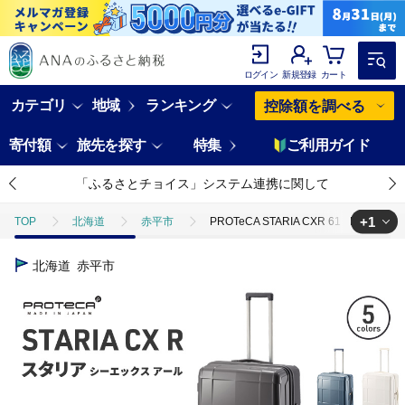
ログイン
新規登録
カート
カテゴリ
地域
ランキング
控除額を調べる
寄付額
旅先を探す
特集
ご利用ガイド
「ふるさとチョイス」システム連携に関して
+1
TOP
北海道
赤平市
PROTeCA STARIA CXR 61 TR
TOP
ファッション
鞄
PROTeCA STARIA CXR 61 
北海道
赤平市