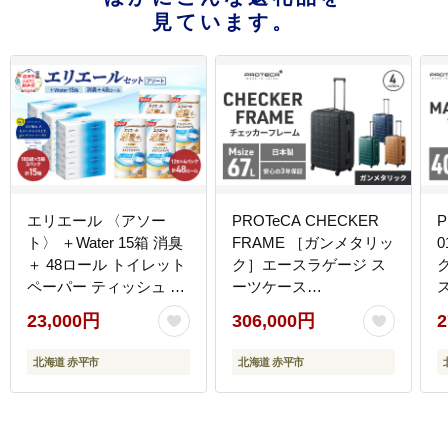
見ています。
エリエール 〈アソー
PROTeCA CHECKER
P
ト〉 ＋Water 15箱 消臭
FRAME ［ガンメタリッ
＋ 48ロール トイレット
ク］エースラゲージ ス
ク
ペーパー ティッシュ ト
ーツケース
イレ ボックスティッシ
［NO.00143（02）］ プ
23,000円
306,000円
2
ュ まとめ買い ペーパー
ロテカ チェッカーフレ
紙 防災 常備品 備蓄品
ーム マックスパス 旅 キ
北海道 赤平市
北海道 赤平市
消耗品 備蓄 日用品
ャリー かばん バッグ 国
産 日本製 抗ウイルス仕
様