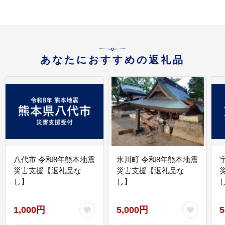
あなたにおすすめの返礼品
八代市 令和8年熊本地震
氷川町 令和8年熊本地震
災害支援【返礼品な
災害支援【返礼品な
し】
し】
し
1,000円
5,000円
5