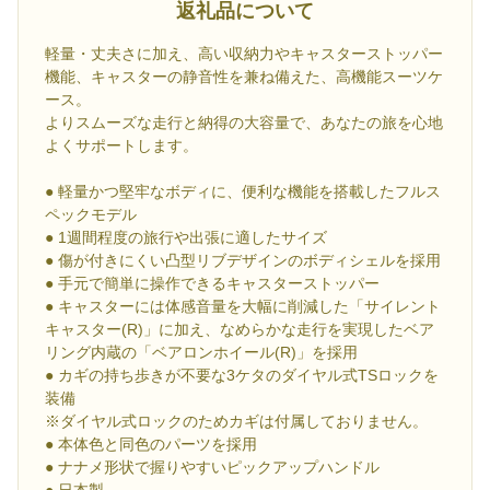
返礼品について
軽量・丈夫さに加え、高い収納力やキャスターストッパー
機能、キャスターの静音性を兼ね備えた、高機能スーツケ
ース。
よりスムーズな走行と納得の大容量で、あなたの旅を心地
よくサポートします。
● 軽量かつ堅牢なボディに、便利な機能を搭載したフルス
ペックモデル
● 1週間程度の旅行や出張に適したサイズ
● 傷が付きにくい凸型リブデザインのボディシェルを採用
● 手元で簡単に操作できるキャスターストッパー
● キャスターには体感音量を大幅に削減した「サイレント
キャスター(R)」に加え、なめらかな走行を実現したベア
リング内蔵の「ベアロンホイール(R)」を採用
● カギの持ち歩きが不要な3ケタのダイヤル式TSロックを
装備
※ダイヤル式ロックのためカギは付属しておりません。
● 本体色と同色のパーツを採用
● ナナメ形状で握りやすいピックアップハンドル