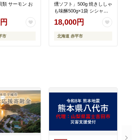
貝類 サーモン お
燻ソフト」500g 焼きししゃ
も味醂500g×1袋 シシャモ
おつまみ 酒の肴 おやつ 魚
0円
18,000円
貝類 骨なし
平市
北海道 赤平市