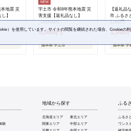
熊本地震 災
宇土市 令和8年熊本地震 災
【返礼品
なし】
害支援【返礼品なし】
市 ふるさ
_U00-0001
1,000円
kie）を使用しています。サイトの閲覧を継続された場合、Cookie
5,000円
1,000
。
熊本県 宇土市
熊本県 宇
地域から探す
ふる
北海道エリア
東北エリア
ふるさ
体験
関東エリア
中部エリア
ワンス
近畿エリア
中国エリア
確定申