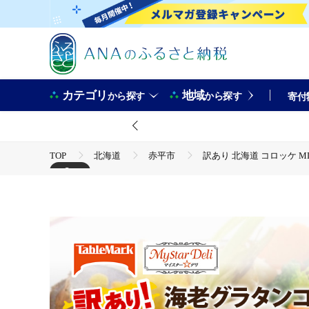
カテゴリ
地域
から探す
から探す
寄付
TOP
北海道
赤平市
訳あり 北海道 コロッケ M
+3
TOP
肉
加工肉
ほかの加工肉
訳あり 北海道 コロッケ MD海老グラタンコロッケ 計20個 10個×
TOP
魚介類
訳あり 北海道 コロッケ MD海老グラタンコ
TOP
加工食品
惣菜・レトルト
訳あり 北海道 コロッケ MD海老グラタンコロッケ 計20個 10個×