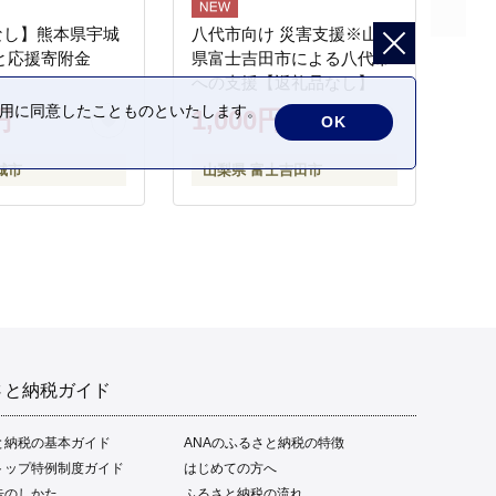
なし】熊本県宇城
八代市向け 災害支援※山梨
と応援寄附金
県富士吉田市による八代市
への支援【返礼品なし】
の利用に同意したことものといたします。
円
1,000円
OK
城市
山梨県 富士吉田市
さと納税ガイド
と納税の基本ガイド
ANAのふるさと納税の特徴
トップ特例制度ガイド
はじめての方へ
告のしかた
ふるさと納税の流れ