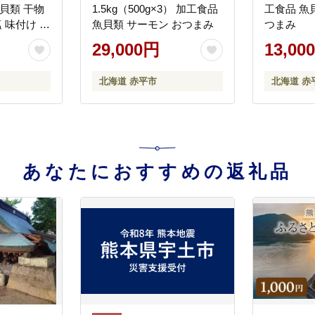
貝類 干物
1.5kg（500g×3） 加工食品
工食品 魚
塩 味付け 脂
魚貝類 サーモン おつまみ
つまみ
い 大きい
29,000円
13,00
北海道 赤平市
北海道 赤
あなたにおすすめの返礼品