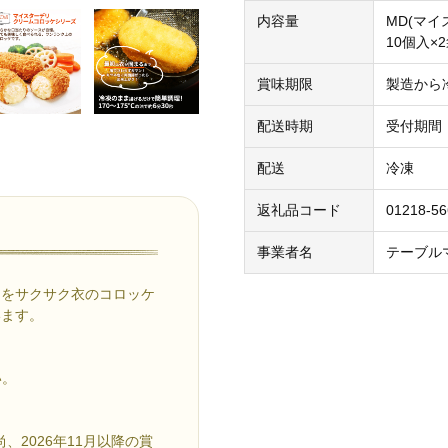
内容量
MD(マ
10個入×2
賞味期限
製造から
配送時期
受付期間：
配送
冷凍
返礼品コード
01218-5
事業者名
テーブル
ンをサクサク衣のコロッケ
います。
い。
、2026年11月以降の賞