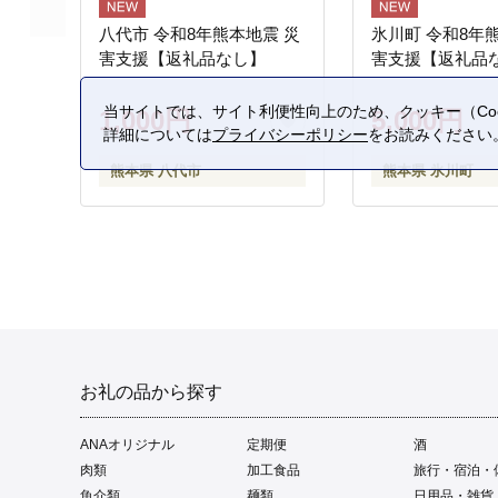
八代市 令和8年熊本地震 災
氷川町 令和8年
害支援【返礼品なし】
害支援【返礼品
当サイトでは、サイト利便性向上のため、クッキー（Coo
1,000円
5,000円
詳細については
プライバシーポリシー
をお読みください
熊本県 八代市
熊本県 氷川町
お礼の品から探す
ANAオリジナル
定期便
酒
肉類
加工食品
旅行・宿泊・
魚介類
麺類
日用品・雑貨