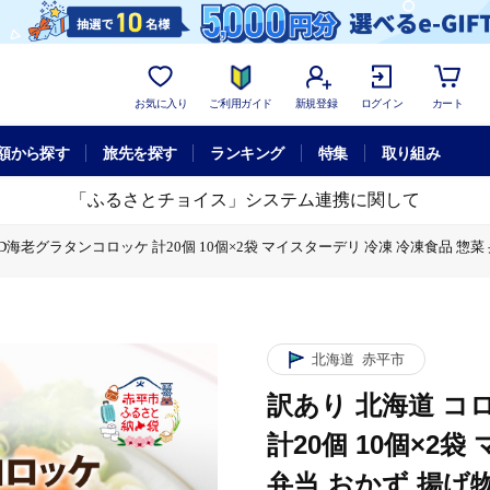
お気に入り
ご利用ガイド
新規登録
ログイン
カート
額から探す
旅先を探す
ランキング
特集
取り組み
「ふるさとチョイス」システム連携に関して
D海老グラタンコロッケ 計20個 10個×2袋 マイスターデリ 冷凍 冷凍食品 惣菜 
2袋 マイスターデリ 冷凍 冷凍食品 惣菜 弁当 おかず 揚げ物 セット グルメ 大容
ロッケ 計20個 10個×2袋 マイスターデリ 冷凍 冷凍食品 惣菜 弁当 おかず 
北海道
赤平市
2袋 マイスターデリ 冷凍 冷凍食品 惣菜 弁当 おかず 揚げ物 セット グルメ 大容
訳あり 北海道 コ
計20個 10個×2
弁当 おかず 揚げ物