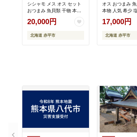
シシャモ メス オス セット
オス おつまみ 魚
おつまみ 魚貝類 干物 本物
本物 人気 希少 
人気 希少 塩 味付け 脂のり
のり 旨み 美味し
20,000円
17,000円
旨み 美味しい 大きい
北海道 赤平市
北海道 赤平市