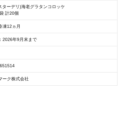
イスターデリ)海老グラタンコロッケ
袋 計20個
冷凍12ヵ月
2026年9月末まで
6651514
マーク株式会社