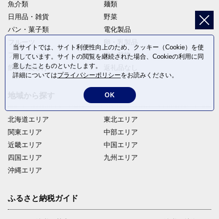
魚介類
麺類
日用品・雑貨
野菜
パン・菓子類
電化製品
フルーツ
卵・乳製品
当サイトでは、サイト利便性向上のため、クッキー（Cookie）を使
ファッション
米・穀物
用しています。サイトの閲覧を継続された場合、Cookieの利用に同
意したことものといたします。
飲料(酒以外)
返礼品なし
詳細については
プライバシーポリシー
をお読みください。
OK
地域から探す
北海道エリア
東北エリア
関東エリア
中部エリア
近畿エリア
中国エリア
四国エリア
九州エリア
沖縄エリア
ふるさと納税ガイド