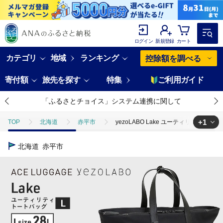
ログイン
新規登録
カート
カテゴリ
地域
ランキング
控除額を調べる
寄付額
旅先を探す
特集
ご利用ガイド
「ふるさとチョイス」システム連携に関して
+1
TOP
北海道
赤平市
yezoLABO Lake ユーティリティトー
TOP
ファッション
鞄
yezoLABO Lake ユーティリティト
北海道
赤平市