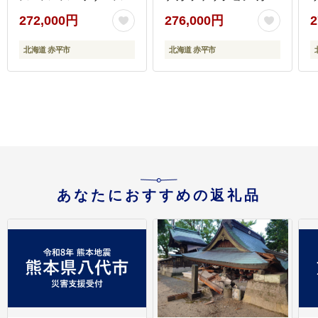
日本製 機内持ち込み フ
ン 軽量 丈夫 収納力 キ
272,000円
276,000円
2
ロントポケット キャス
ャスター ストッパー 静
ターストッパー
音性 高機能 スーツケー
北海道 赤平市
北海道 赤平市
ス キャリーケース キャ
リー バッグ
あなたにおすすめの返礼品