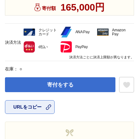
165,000円
寄付額
クレジット
Amazon
ANA Pay
カード
Pay
決済方法
d払い
PayPay
決済方法ごとに決済上限額が異なります。
在庫：
○
寄付をする
URLをコピー
お気に入