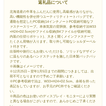
返礼品について
北海道産の牛革をふんだんに使用し高級感がありながら、
高い機能性を併せ持つユーティリティトートバッグです。
通勤を想定したPC収納(14インチノートPC収納可能なフ
ァスナースリーブ。本体気室の背胴側、参考収納寸法W33
×H24×D2.5cm)やファイル収納(B4ファイルが収納可能、
内装の仕切りポケット)、大きく開くメインファスナーで
たくさん荷物が入ります。取り外し可能なショルダーベル
ト付きです。
出張時や旅行にもお使いいただける、ソリッドなデザイン
に温もりのあるハンドステッチを施した日本製バックパッ
クです。
※画像はイメージです。
※12月25日～翌年1月5日までの期間につきましては、出
荷不可となりますので予めご了承願います。
※PC参考収納寸法は、W33×H24×D2.5cm。余裕を持った
表記をしていますが、お手元のPC外寸をご確認くださ
い。
※商品の色はお使いのディスプレイ・モニターにより実際
と異なる場合がございますので、あらかじめご了承くださ