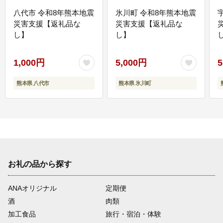
八代市 令和8年熊本地震
氷川町 令和8年熊本地震
災害支援【返礼品な
災害支援【返礼品な
し】
し】
し
1,000円
5,000円
5
熊本県 八代市
熊本県 氷川町
お礼の品から探す
ANAオリジナル
定期便
酒
肉類
加工食品
旅行・宿泊・体験