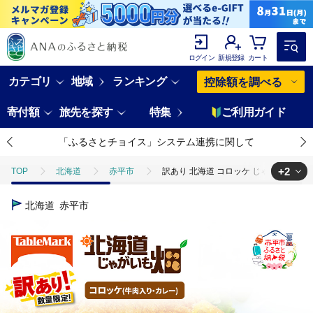
ログイン
新規登録
カート
カテゴリ
地域
ランキング
控除額を調べる
寄付額
旅先を探す
特集
ご利用ガイド
「ふるさとチョイス」システム連携に関して
+2
TOP
北海道
赤平市
訳あり 北海道 コロッケ じゃがいも畑 2
TOP
肉
加工肉
ほかの加工肉
訳あり 北海道 コロッケ
北海道
赤平市
TOP
加工食品
惣菜・レトルト
訳あり 北海道 コロッケ じゃ