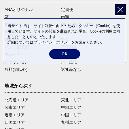
ANAオリジナル
定期便
酒
肉類
加工食品
旅行・宿泊・体験
当サイトでは、サイト利便性向上のため、クッキー（Cookie）を使
用しています。サイトの閲覧を継続された場合、Cookieの利用に同
魚介類
麺類
意したことものといたします。
日用品・雑貨
野菜
詳細については
プライバシーポリシー
をお読みください。
パン・菓子類
電化製品
OK
フルーツ
卵・乳製品
ファッション
米・穀物
飲料(酒以外)
返礼品なし
地域から探す
北海道エリア
東北エリア
関東エリア
中部エリア
近畿エリア
中国エリア
四国エリア
九州エリア