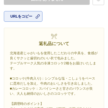
URLをコピー
お気に入
返礼品について
北海道産じゃがいもを使用したこだわりの中具を、食感が
良くサクッと歯切れのいい衣で包みました。
テーブルマーク人気の冷凍コロッケ2種をお届けいたしま
す。
■コロッケ(牛肉入り)：シンプルな塩・こしょうをベース
に昆布だしを加え、牛肉のおいしさを引き出しました。
■カレーコロッケ：スパイシーさと甘さのバランスが良
い、大人も納得のおいしさのコロッケです。
【調理時のポイント】