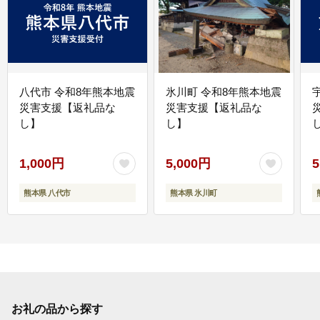
八代市 令和8年熊本地震
氷川町 令和8年熊本地震
災害支援【返礼品な
災害支援【返礼品な
し】
し】
し
1,000円
5,000円
5
熊本県 八代市
熊本県 氷川町
お礼の品から探す