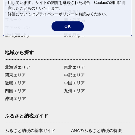
用しています。サイトの閲覧を継続された場合、Cookieの利用に同
日用品・雑貨
野菜
意したことものといたします。
パン・菓子類
電化製品
詳細については
プライバシーポリシー
をお読みください。
フルーツ
卵・乳製品
OK
ファッション
米・穀物
飲料(酒以外)
返礼品なし
地域から探す
北海道エリア
東北エリア
関東エリア
中部エリア
近畿エリア
中国エリア
四国エリア
九州エリア
沖縄エリア
ふるさと納税ガイド
ふるさと納税の基本ガイド
ANAのふるさと納税の特徴