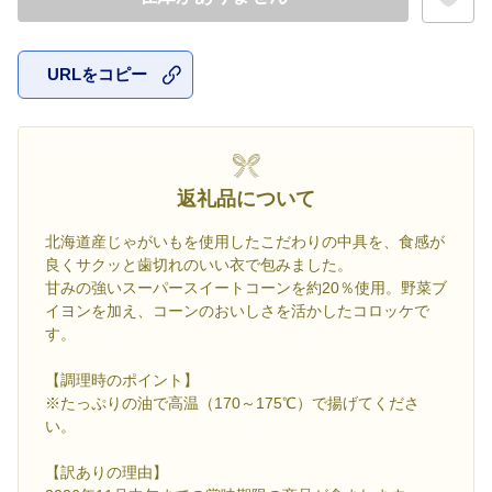
URLをコピー
お気に入
返礼品について
北海道産じゃがいもを使用したこだわりの中具を、食感が
良くサクッと歯切れのいい衣で包みました。
甘みの強いスーパースイートコーンを約20％使用。野菜ブ
イヨンを加え、コーンのおいしさを活かしたコロッケで
す。
【調理時のポイント】
※たっぷりの油で高温（170～175℃）で揚げてくださ
い。
【訳ありの理由】