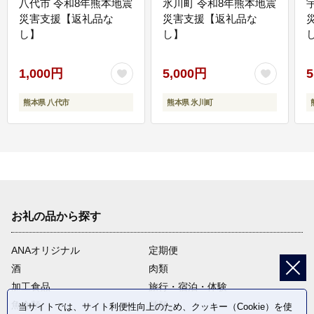
八代市 令和8年熊本地震
氷川町 令和8年熊本地震
災害支援【返礼品な
災害支援【返礼品な
し】
し】
し
1,000円
5,000円
5
熊本県 八代市
熊本県 氷川町
お礼の品から探す
ANAオリジナル
定期便
酒
肉類
加工食品
旅行・宿泊・体験
魚介類
麺類
当サイトでは、サイト利便性向上のため、クッキー（Cookie）を使