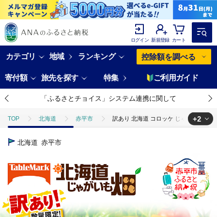
ログイン
新規登録
カート
カテゴリ
地域
ランキング
控除額を調べる
寄付額
旅先を探す
特集
ご利用ガイド
「ふるさとチョイス」システム連携に関して
+2
TOP
北海道
赤平市
訳あり 北海道 コロッケ じゃがいも畑 コー
TOP
肉
加工肉
ほかの加工肉
訳あり 北海道 コロッケ 
北海道
赤平市
TOP
加工食品
惣菜・レトルト
訳あり 北海道 コロッケ じゃが