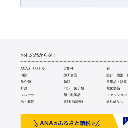
お礼の品から探す
ANAオリジナル
定期便
酒
肉類
加工食品
旅行・宿泊・
魚介類
麺類
日用品・雑貨
野菜
パン・菓子類
電化製品
フルーツ
卵・乳製品
ファッション
米・穀物
飲料(酒以外)
返礼品なし