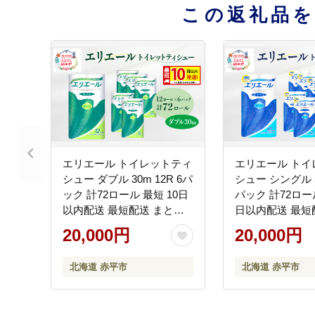
この返礼品
エリエール トイレットティ
エリエール トイ
シュー ダブル 30m 12R 6パ
シュー シングル 55
ック 計72ロール 最短 10日
パック 計72ロール
以内配送 最短配送 まとめ
日以内配送 最短
買い トイレットペーパー
め買い トイレッ
20,000円
20,000円
紙 防災 常備品 備蓄品 消耗
紙 防災 常備品 
品 備蓄 日用品 生活必需品
品 備蓄 日用品 
北海道 赤平市
北海道 赤平市
送料無料 北海道 赤平市
送料無料 北海道