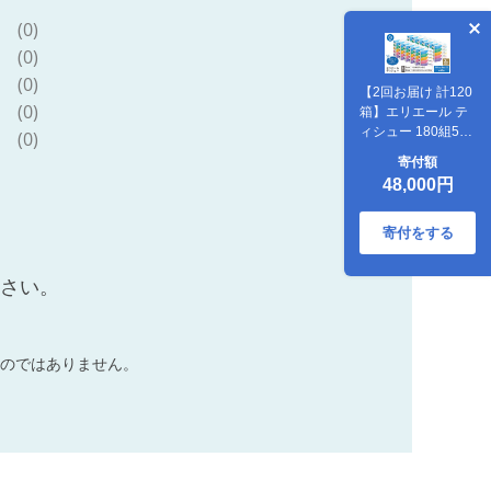
(0)
(0)
(0)
【2回お届け 計120
(0)
箱】エリエール テ
ィシュー 180組5箱
(0)
12パック ティッシ
寄付額
ュペーパー 箱ティ
48,000円
ッシュ ボックステ
ィッシュ 紙 まとめ
買い 防災 常備品 備
寄付をする
蓄品 消耗品 日用品
生活必需品 送料無
ださい。
料 赤平市 ストック
のではありません。