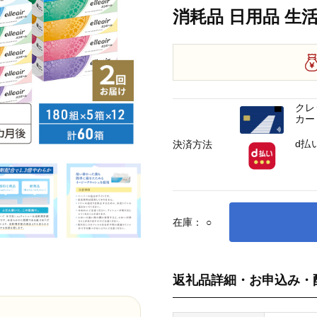
消耗品 日用品 生
クレ
カー
d払
決済方法
在庫：
○
返礼品詳細・お申込み・