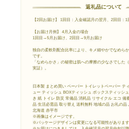
返礼品について
【2回お届け】 1回目：入金確認月の翌月、2回目：
【お届け月例】 4月入金の場合
1回目→5月お届け、2回目→9月お届け
独自の柔軟剤配合比率により、キメ細やかでなめら
です。
「なめらかさ」の秘密は肌への摩擦の少なさでした
実証）。
日本製 まとめ買い ペーパー トイレットペーパー テ
ュー ティッシュ BOXティッシュ ボックスティッシュ
き 紙 トイレ 防災 常備品 消耗品 リサイクル エコ 備
品 生活必需品 取り替え 送料無料 地域の品 お礼の品
北海道 赤平市
※画像はイメージです。
※パッケージデザインは変更になる可能性がありま
※お届けにつきましては、入金確認月の翌月中旬以降