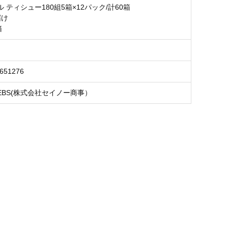
 ティシュー180組5箱×12パック/計60箱
届け
箱
6651276
EBS(株式会社セイノー商事）