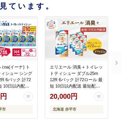
見ています。
i:na(イーナ) ト
エリエール 消臭＋トイレッ
ィシュー シング
トティシュー ダブル25m
12R 6パック 計72
12R 6パック 計72ロール 最
短 10日以内配送
短 10日以内配送 最短配送
2倍巻 長持ち まと
トイレットペーパー 香りつ
0円
20,000円
災 常備品 備蓄品
き まとめ買い ペーパー 紙
用品 生活必需品
防災 常備品 備蓄品 消耗品
平市
北海道 赤平市
平市
備蓄 日用品 北海道 赤平市