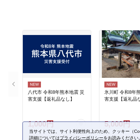
八代市 令和8年熊本地震 災
氷川町 令和8年
害支援【返礼品なし】
害支援【返礼品
1,000円
5,000円
当サイトでは、サイト利便性向上のため、クッキー（Coo
詳細については
プライバシーポリシー
をお読みください
熊本県 八代市
熊本県 氷川町