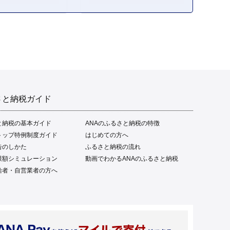
ご当地 本場 高知 黒潮町 ギ
フト 贈答品 人気 返礼品 ふ
るさと納税 魚介類 高知県
産 土佐名物 高知県 高評価
食卓 ご飯のお供 父の日 ギ
フト プレゼント[1669]
さと納税ガイド
と納税の基本ガイド
ANAのふるさと納税の特徴
トップ特例制度ガイド
はじめての方へ
告のしかた
ふるさと納税の流れ
限額シミュレーション
動画でわかるANAのふるさと納税
給者・自営業者の方へ