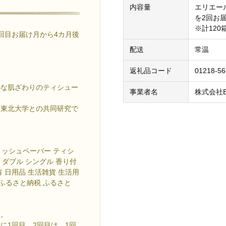
内容量
エリエール
を2回お
※計120
1回目お届け月から4カ月後
配送
常温
返礼品コード
01218-5
かな肌ざわりのティシュー
事業者名
株式会社
（東北大学との共同研究で
ィッシュペーパー ティシ
 ダブル シングル 香り付
蓄 日用品 生活雑貨 生活用
 ふるさと納税 ふるさと
す。
に1回目、2回目は、1回