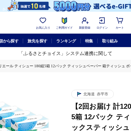
お気に入り
ご利用ガイド
新規登録
ログイン
カート
額から探す
旅先を探す
ランキング
特集
取り組み
「ふるさとチョイス」システム連携に関して
リエール ティシュー 180組5箱 12パック ティッシュペーパー 箱ティッシュ 
パック ティッシュペーパー 箱ティッシュ ボックスティッシュ 紙 まとめ買い 防災 
北海道
赤平市
【2回お届け 計12
5箱 12パック 
ックスティッシュ 