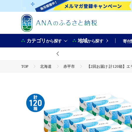
カテゴリ
地域
から探す
から探す
寄付
TOP
北海道
赤平市
【2回お届け 計120箱】エ
TOP
日用品・雑貨
ほかの雑貨・日用品
【2回お届け 計120箱】エリエール ティシュー 180組5箱 12
ク