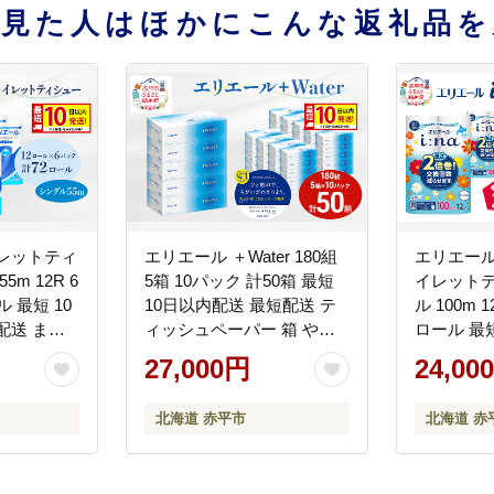
を見た人はほかにこんな返礼品を
レットティ
エリエール ＋Water 180組
エリエール 
m 12R 6
5箱 10パック 計50箱 最短
イレットテ
 最短 10
10日以内配送 最短配送 テ
ル 100m 
配送 まと
ィッシュペーパー 箱 やわ
ロール 最
トペーパー
らか 保湿成分配合 まとめ
最短配送 
27,000円
24,00
備蓄品 消耗
買い 紙 防災 常備品 備蓄品
め買い 防
生活必需品
消耗品 備蓄 日用品 生活必
消耗品 日
北海道 赤平市
北海道 赤
 赤平市
需品 北海道 赤平市
北海道 赤