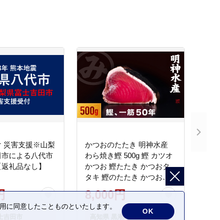
 災害支援※山梨
かつおのたたき 明神水産
田市による八代市
わら焼き鰹 500g 鰹 カツオ
【返礼品なし】
かつお 鰹たたき かつおタ
タキ 鰹のたたき かつおの
タタキ 藁焼き わら焼き 魚
円
8,000円
さかな 海鮮 刺身 お刺身 冷
の利用に同意したことものといたします。
凍 ご家庭用 グルメ 特産品
OK
士吉田市
高知県 黒潮町