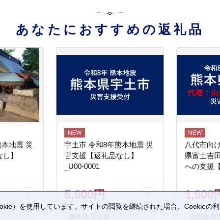
あなたにおすすめの返礼品
熊本地震 災
宇土市 令和8年熊本地震 災
八代市向け
なし】
害支援【返礼品なし】
県富士吉
_U00-0001
への支援
5,000円
1,000
kie）を使用しています。サイトの閲覧を継続された場合、Cookie
。
熊本県 宇土市
山梨県 富