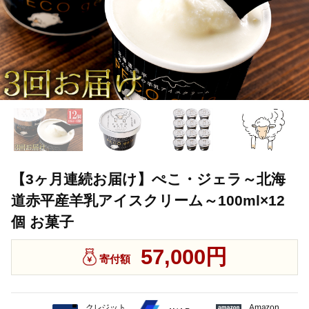
【3ヶ月連続お届け】ぺこ・ジェラ～北海
道赤平産羊乳アイスクリーム～100ml×12
個 お菓子
57,000円
寄付額
クレジット
Amazon