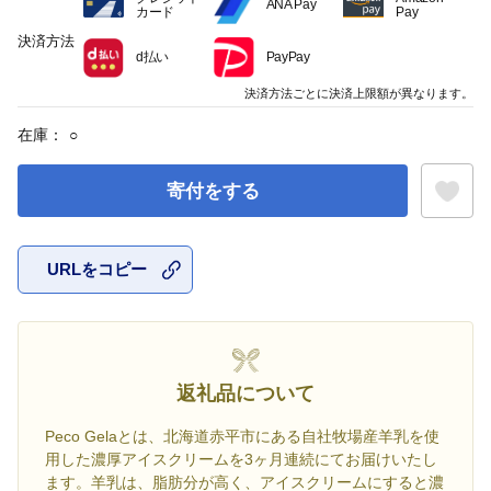
ANA Pay
カード
Pay
決済方法
d払い
PayPay
決済方法ごとに決済上限額が異なります。
在庫：
○
寄付をする
URLをコピー
お気に入
返礼品について
Peco Gelaとは、北海道赤平市にある自社牧場産羊乳を使
用した濃厚アイスクリームを3ヶ月連続にてお届けいたし
ます。羊乳は、脂肪分が高く、アイスクリームにすると濃