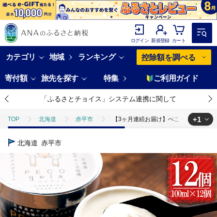
ログイン
新規登録
カート
カテゴリ
地域
ランキング
控除額を調べる
寄付額
旅先を探す
特集
ご利用ガイド
「ふるさとチョイス」システム連携に関して
+1
TOP
北海道
赤平市
【3ヶ月連続お届け】ぺこ・ジェラ～北海
TOP
卵・乳製品
アイスクリーム
【3ヶ月連続お届け】ぺこ・
北海道
赤平市