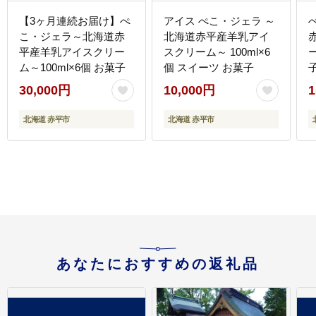
【3ヶ月連続お届け】ぺ
アイス ぺこ・ジェラ ～
こ・ジェラ～北海道赤
北海道赤平産羊乳アイ
平産羊乳アイスクリー
スクリーム～ 100ml×6
ー
ム～100ml×6個 お菓子
個 スイーツ お菓子
30,000円
10,000円
1
北海道 赤平市
北海道 赤平市
あなたにおすすめの返礼品