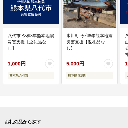
八代市 令和8年熊本地震
氷川町 令和8年熊本地震
災害支援【返礼品な
災害支援【返礼品な
し】
し】
1,000円
5,000円
1
熊本県 八代市
熊本県 氷川町
お礼の品から探す