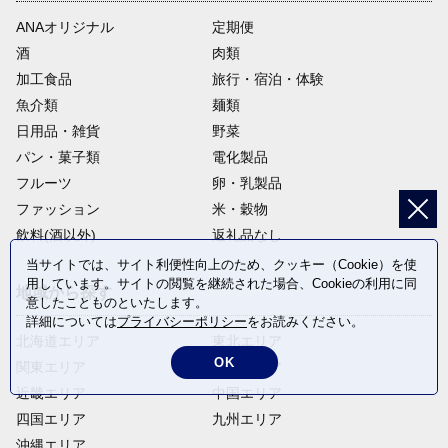
ANAオリジナル
定期便
酒
肉類
加工食品
旅行・宿泊・体験
魚介類
麺類
日用品・雑貨
野菜
パン・菓子類
電化製品
フルーツ
卵・乳製品
ファッション
米・穀物
飲料(酒以外)
返礼品なし
当サイトでは、サイト利便性向上のため、クッキー（Cookie）を使
用しています。サイトの閲覧を継続された場合、Cookieの利用に同
地域から探す
意したことものといたします。
詳細については
プライバシーポリシー
をお読みください。
北海道エリア
東北エリア
OK
関東エリア
中部エリア
近畿エリア
中国エリア
四国エリア
九州エリア
沖縄エリア