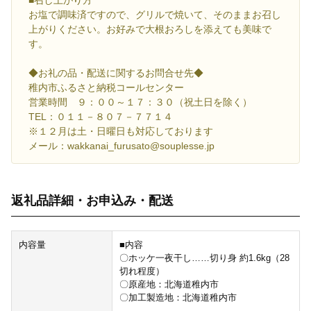
■召し上がり方
お塩で調味済ですので、グリルで焼いて、そのままお召し
上がりください。お好みで大根おろしを添えても美味で
す。
◆お礼の品・配送に関するお問合せ先◆
稚内市ふるさと納税コールセンター
営業時間 ９：００～１７：３０（祝土日を除く）
TEL：０１１－８０７－７７１４
※１２月は土・日曜日も対応しております
メール：wakkanai_furusato@souplesse.jp
返礼品詳細・お申込み・配送
内容量
■内容
〇ホッケ一夜干し……切り身 約1.6kg（28
切れ程度）
〇原産地：北海道稚内市
〇加工製造地：北海道稚内市