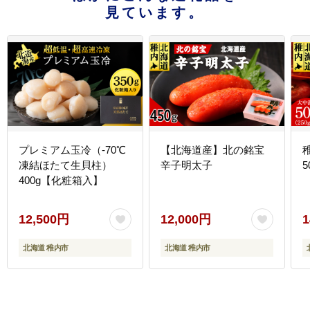
見ています。
プレミアム玉冷（-70℃
【北海道産】北の銘宝
凍結ほたて生貝柱）
辛子明太子
5
400g【化粧箱入】
12,500円
12,000円
1
北海道 稚内市
北海道 稚内市