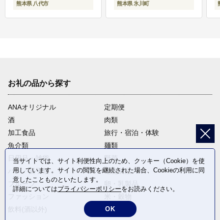
熊本県 八代市
熊本県 氷川町
お礼の品から探す
ANAオリジナル
定期便
酒
肉類
加工食品
旅行・宿泊・体験
魚介類
麺類
日用品・雑貨
野菜
当サイトでは、サイト利便性向上のため、クッキー（Cookie）を使
用しています。サイトの閲覧を継続された場合、Cookieの利用に同
パン・菓子類
電化製品
意したことものといたします。
フルーツ
卵・乳製品
詳細については
プライバシーポリシー
をお読みください。
ファッション
米・穀物
OK
飲料(酒以外)
返礼品なし