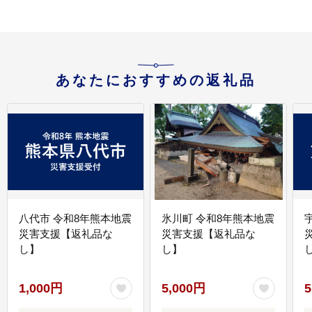
あなたにおすすめの返礼品
八代市 令和8年熊本地震
氷川町 令和8年熊本地震
災害支援【返礼品な
災害支援【返礼品な
し】
し】
し
1,000円
5,000円
5