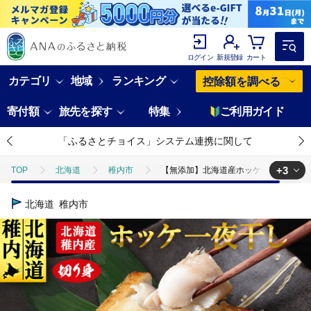
ログイン
新規登録
カート
カテゴリ
地域
ランキング
控除額を調べる
寄付額
旅先を探す
特集
ご利用ガイド
「ふるさとチョイス」システム連携に関して
+3
TOP
北海道
稚内市
【無添加】北海道産ホッケ一夜干し 切
TOP
魚介類
【無添加】北海道産ホッケ一夜干し 切り身
北海道
稚内市
TOP
魚介類
干物
【無添加】北海道産ホッケ一夜干し 切り
TOP
魚介類
干物
ホッケ
【無添加】北海道産ホッケ一