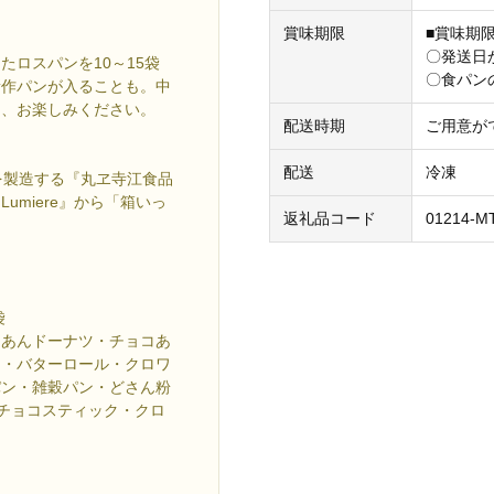
賞味期限
■賞味期
〇発送日か
ロスパンを10～15袋
〇食パン
新作パンが入ることも。中
て、お楽しみください。
配送時期
ご用意が
配送
冷凍
を製造する『丸ヱ寺江食品
miere』から「箱いっ
返礼品コード
01214-M
袋
・あんドーナツ・チョコあ
ン・バターロール・クロワ
パン・雑穀パン・どさん粉
チョコスティック・クロ