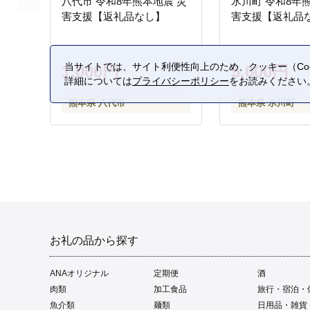
八代市 令和8年熊本地震 災
氷川町 令和8年
害支援【返礼品なし】
害支援【返礼品
当サイトでは、サイト利便性向上のため、クッキー（Coo
1,000円
5,000円
詳細については
プライバシーポリシー
をお読みください
熊本県 八代市
熊本県 氷川町
お礼の品から探す
ANAオリジナル
定期便
酒
肉類
加工食品
旅行・宿泊・
魚介類
麺類
日用品・雑貨