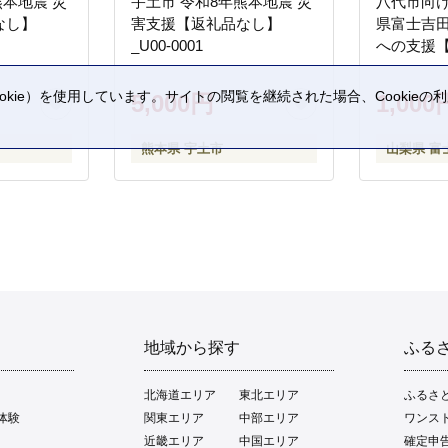
熊本地震 災
宇土市 令和8年熊本地震 災
八代市向け
なし】
害支援【返礼品なし】
県富士吉
_U00-0001
への支援
kie）を使用しています。サイトの閲覧を継続された場合、Cookie
5,000円
1,000
。
熊本県 宇土市
山梨県 富
地域から探す
ふる
北海道エリア
東北エリア
ふるさ
体験
関東エリア
中部エリア
ワンス
近畿エリア
中国エリア
確定申