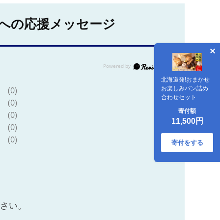
への応援メッセージ
北海道発!おまかせ
お楽しみパン詰め
(0)
合わせセット
(0)
寄付額
(0)
11,500円
(0)
(0)
寄付をする
ださい。