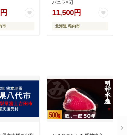
バニラ×5】
0円
11,500円
内市
北海道 稚内市