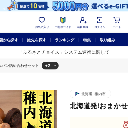
お気に入り
ご利用ガイド
新規登録
ログイン
カート
額から探す
旅先を探す
ランキング
特集
取り組み
「ふるさとチョイス」システム連携に関して
+2
みパン詰め合わせセット
詰め合わせセット
楽しみパン詰め合わせセット
北海道
稚内市
北海道発!おまか