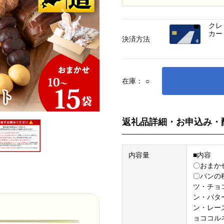
クレ
カー
決済方法
在庫：
○
返礼品詳細・お申込み・
内容量
■内容
〇おまか
〇パンの
ツ・チョ
ン・バタ
ン・レー
ョココル