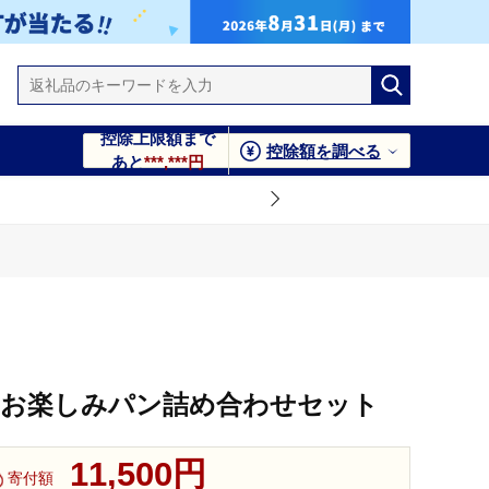
控除上限額まで
控除額を調べる
あと
***,***円
せお楽しみパン詰め合わせセット
11,500円
寄付額