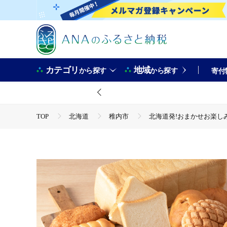
カテゴリ
地域
から探す
から探す
寄付
TOP
北海道
稚内市
北海道発!おまかせお楽し
TOP
パン・菓子類
北海道発!おまかせお楽しみパン
TOP
パン・菓子類
パン
北海道発!おまかせお