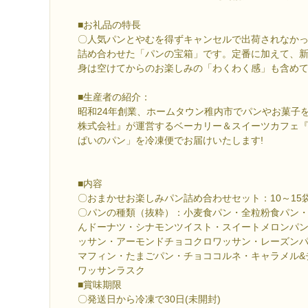
■お礼品の特長
〇人気パンとやむを得ずキャンセルで出荷されなかった
詰め合わせた「パンの宝箱」です。定番に加えて、
身は空けてからのお楽しみの「わくわく感」も含め
■生産者の紹介：
昭和24年創業、ホームタウン稚内市でパンやお菓子
株式会社』が運営するベーカリー＆スイーツカフェ『Lu
ぱいのパン」を冷凍便でお届けいたします!
■内容
〇おまかせお楽しみパン詰め合わせセット：10～15
〇パンの種類（抜粋）：小麦食パン・全粒粉食パン
んドーナツ・シナモンツイスト・スイートメロンパ
ッサン・アーモンドチョコクロワッサン・レーズン
マフィン・たまごパン・チョココルネ・キャラメル&
ワッサンラスク
■賞味期限
〇発送日から冷凍で30日(未開封)