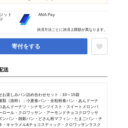
ジット
ANA Pay
ド
決済方法ごとに決済上限額が異なります。
寄付をする
配送
お気に入り登録
せお楽しみパン詰め合わせセット：10～15袋
種類（抜粋）：小麦食パン・全粒粉食パン・あんドーナ
コあんドーナツ・シナモンツイスト・スイートメロンパ
ーロール・クロワッサン・アーモンドチョコクロワッサ
ズンパン・雑穀パン・どさん粉マフィン・たまごパン・チ
ネ・キャラメル&チョコスティック・クロワッサンラスク