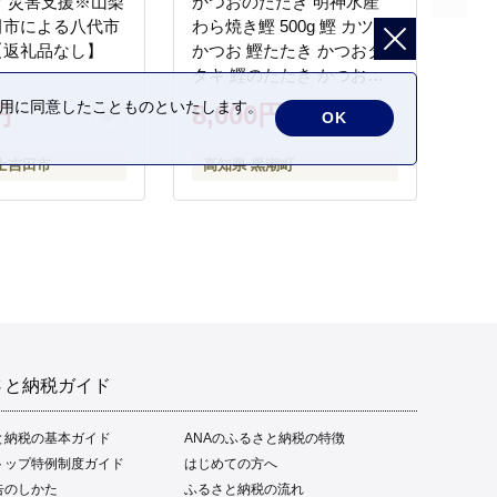
 災害支援※山梨
かつおのたたき 明神水産
田市による八代市
わら焼き鰹 500g 鰹 カツオ
【返礼品なし】
かつお 鰹たたき かつおタ
タキ 鰹のたたき かつおの
タタキ 藁焼き わら焼き 魚
の利用に同意したことものといたします。
円
8,000円
OK
さかな 海鮮 刺身 お刺身 冷
凍 ご家庭用 グルメ 特産品
士吉田市
高知県 黒潮町
ご当地 本場 高知 黒潮町 ギ
フト 贈答品 人気 返礼品 ふ
るさと納税 魚介類 高知県
産 土佐名物 高知県 高評価
食卓 ご飯のお供 父の日 ギ
フト プレゼント[1669]
さと納税ガイド
と納税の基本ガイド
ANAのふるさと納税の特徴
トップ特例制度ガイド
はじめての方へ
告のしかた
ふるさと納税の流れ