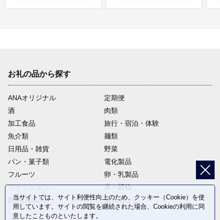
お礼の品から探す
ANAオリジナル
定期便
酒
肉類
加工食品
旅行・宿泊・体験
魚介類
麺類
日用品・雑貨
野菜
パン・菓子類
電化製品
フルーツ
卵・乳製品
ファッション
米・穀物
当サイトでは、サイト利便性向上のため、クッキー（Cookie）を使
飲料(酒以外)
返礼品なし
用しています。サイトの閲覧を継続された場合、Cookieの利用に同
意したことものといたします。