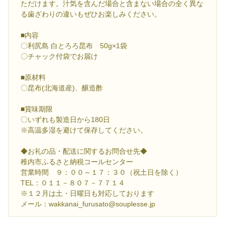
ただけます。汁気を含んだ場合と含まない場合の全く異な
る歯ざわりの違いもぜひお楽しみください。
■内容
〇利尻島 白とろろ昆布 50g×1袋
〇チャック付袋でお届け
■原材料
〇昆布(北海道産)、醸造酢
■賞味期限
〇いずれも製造日から180日
※高温多湿を避けて保存してください。
◆お礼の品・配送に関するお問合せ先◆
稚内市ふるさと納税コールセンター
営業時間 ９：００～１７：３０（祝土日を除く）
TEL：０１１－８０７－７７１４
※１２月は土・日曜日も対応しております
メール：wakkanai_furusato@souplesse.jp