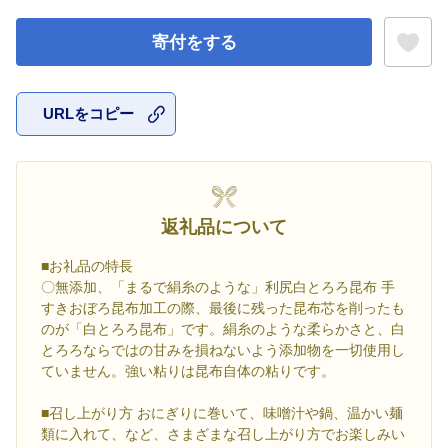
寄付をする
URLをコピー
お気に入
返礼品について
■お礼品の特長
〇無添加、「まるで絹糸のような」利尻白とろろ昆布 手
すきおぼろ昆布加工の際、最後に残った昆布芯を削ったも
のが「白とろろ昆布」です。絹糸のような柔らかさと、白
とろろならではの甘みを損ねないよう添加物を一切使用し
ていません。強い粘りは昆布自体の粘りです。
■召し上がり方 おにぎりに巻いて、味噌汁や鍋、温かい麺
類に入れて、など、さまざまな召し上がり方でお楽しみい