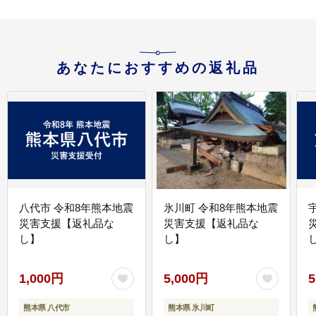
あなたにおすすめの返礼品
八代市 令和8年熊本地震
氷川町 令和8年熊本地震
災害支援【返礼品な
災害支援【返礼品な
し】
し】
し
1,000円
5,000円
5
熊本県 八代市
熊本県 氷川町