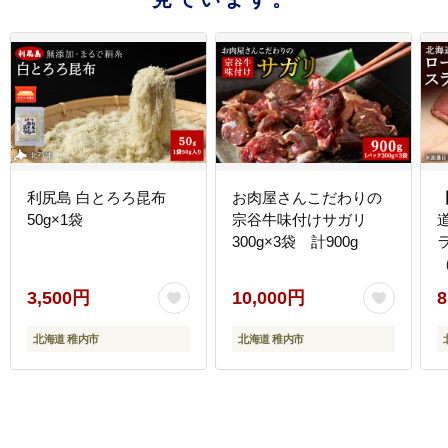
利尻島 白とろろ昆布
お肉屋さんこだわりの
50g×1袋
宗谷牛味付けサガリ
300g×3袋 計900g
3,500円
10,000円
8
北海道 稚内市
北海道 稚内市