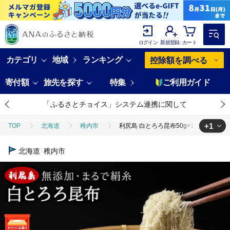
ログイン
新規登録
カート
カテゴリ
地域
ランキング
控除額を調べる
寄付額
旅先を探す
特集
ご利用ガイド
「ふるさとチョイス」システム連携に関して
+1
TOP
北海道
稚内市
利尻島 白とろろ昆布50g×1袋
TOP
加工食品
乾物
昆布
利尻島 白とろろ昆布50g×1
北海道
稚内市