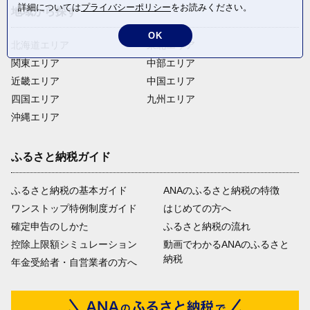
詳細については
プライバシーポリシー
をお読みください。
地域から探す
OK
北海道エリア
東北エリア
関東エリア
中部エリア
近畿エリア
中国エリア
四国エリア
九州エリア
沖縄エリア
ふるさと納税ガイド
ふるさと納税の基本ガイド
ANAのふるさと納税の特徴
ワンストップ特例制度ガイド
はじめての方へ
確定申告のしかた
ふるさと納税の流れ
控除上限額シミュレーション
動画でわかるANAのふるさと
納税
年金受給者・自営業者の方へ