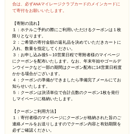
合は、必ずANAマイレージクラブカードのメインカードに
て寄付をお願いいたします。
【寄附の流れ】
１：ホテルご予約の際にご利用いただけるクーポンは１枚
限りとなります。
２：ご希望の寄付金額の返礼品を決めていただきカートに
入れ、数量を指定してください。
３：お申し込み後5～10営業日程で寄附者様のマイページ
にクーポンを配布いたします。なお、年末年始やゴールデ
ンウイークなど一部の期間はクーポン配布に14営業日程度
かかる場合がございます。
４：クーポンの準備ができましたら準備完了メールにてお
知らせいたします。
５：クーポンは決済単位で合計点数のクーポン1枚を発行
しマイページに格納いたします。
【クーポンご利用方法】
１：寄付者様のマイページにクーポンが格納された旨のご
連絡メールをお送りしますのでクーポン内容と有効期限を
必ずご確認ください。