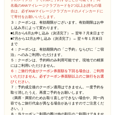
ドのメインカードでのみご予約することが可能です。同一
名義のANAマイレージクラブカードを2つ以上お持ちの場
合は、必ずANAマイレージクラブカードのメインカードに
て寄付をお願いいたします。
３：クーポンは、有効期限がございます。有効期限はお申
し込み月によって変わります。
■1月から6月お申し込み（決済完了）→ 翌年７月末日まで
■7月から12月お申し込み（決済完了）→ 翌々年１月末日
まで
４：クーポンは、有効期限内の「ご予約」ならびに「ご宿
泊」へのみご利用いただけます。
５：クーポンは、予約時のみ利用可能です。現地での精算
にはご利用いただけません。
６：ご旅行代金がクーポン券面額を下回る場合は、ご利用
いただけません。必ずクーポン券面額以上のご旅行をお選
びください。
７：予約成立後のクーポン適用はできません。一度予約を
取り消したうえ、再度ご予約をお願いします。
（満席・満室のためお取り直しができない場合や、同一内
容でもご旅行代金が異なる場合がありますのでご注意くだ
さい。）
８：当クーポンご利用の際は他の割引のご利用はできませ