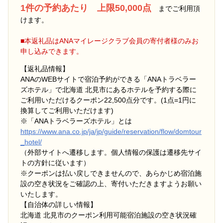
1件の予約あたり 上限50,000点
までご利用頂
けます。
■本返礼品はANAマイレージクラブ会員の寄付者様のみお
申し込みできます。
【返礼品情報】
ANAのWEBサイトで宿泊予約ができる「ANAトラベラー
ズホテル」で北海道 北見市にあるホテルを予約する際に
ご利用いただけるクーポン22,500点分です。(1点=1円に
換算してご利用いただけます)
※「ANAトラベラーズホテル」とは
https://www.ana.co.jp/ja/jp/guide/reservation/flow/domtour
_hotel/
（外部サイトへ遷移します。個人情報の保護は遷移先サイ
トの方針に従います）
※クーポンは払い戻しできませんので、あらかじめ宿泊施
設の空き状況をご確認の上、寄付いただきますようお願い
いたします。
【自治体の詳しい情報】
北海道 北見市のクーポン利用可能宿泊施設の空き状況確