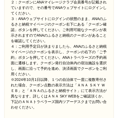
２：クーポンにANAマイレージクラブ会員番号が記載され
ていますので、その番号でANAウェブサイトにログインし
てください。
３：ANAウェブサイトにログインの状態のまま、ANAのふ
るさと納税マイページのクーポン右下にある「クーポン確
認」ボタンを押してください。ご利用可能なクーポンが表
示されますのでANAのふるさと納税のクーポンがあること
を確認してください。
４：ご利用予定日が決まりましたら、ANAのふるさと納税
マイページのクーポンを表示し、クーポンの右下の「ご予
約」ボタンを押してください。ANAトラベラーズの予約画
面に遷移します。クーポン発行自治体内の宿泊施設を選択
し、画面に沿って予約を進め、決済画面でクーポンをご利
用ください。
※2024年10月1日以降、１つの自治体で一度に複数寄付さ
れた場合、クーポン点数の表示方法は「ＡＮＡ ＳＫＹ Ｗ
ＥＢ」と「ＡＮＡのふるさと納税サイト」にて表示方法が
異なります。詳しくはＡＮＡ SKY WEBをご確認頂くか、
下記のＡＮＡトラベラーズ国内ツアーデスクまでお問い合
わせください。