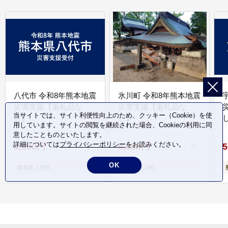
八代市 令和8年熊本地震
氷川町 令和8年熊本地震
災害支援【返礼品な
災害支援【返礼品な
当サイトでは、サイト利便性向上のため、クッキー（Cookie）を使
し】
し】
し
用しています。サイトの閲覧を継続された場合、Cookieの利用に同
意したことものといたします。
詳細については
プライバシーポリシー
をお読みください。
1,000円
5,000円
5
OK
熊本県 八代市
熊本県 氷川町