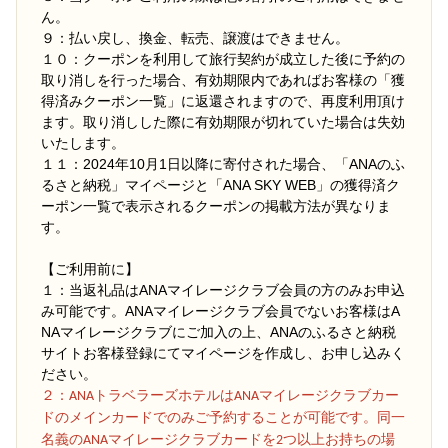
ん。
９：払い戻し、換金、転売、譲渡はできません。
１０：クーポンを利用して旅行契約が成立した後に予約の
取り消しを行った場合、有効期限内であればお客様の「獲
得済みクーポン一覧」に返還されますので、再度利用頂け
ます。取り消しした際に有効期限が切れていた場合は失効
いたします。
１１：2024年10月1日以降に寄付された場合、「ANAのふ
るさと納税」マイページと「ANA SKY WEB」の獲得済ク
ーポン一覧で表示されるクーポンの掲載方法が異なりま
す。
【ご利用前に】
１：当返礼品はANAマイレージクラブ会員の方のみお申込
み可能です。ANAマイレージクラブ会員でないお客様はA
NAマイレージクラブにご加入の上、ANAのふるさと納税
サイトお客様登録にてマイページを作成し、お申し込みく
ださい。
２
：ANAトラベラーズホテルはANAマイレージクラブカー
ドのメインカードでのみご予約することが可能です。同一
名義のANAマイレージクラブカードを2つ以上お持ちの場