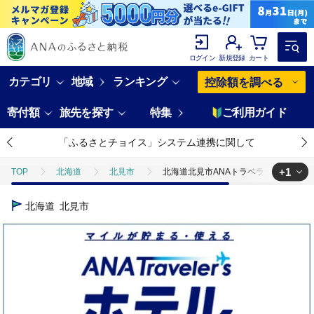
ログイン
新規登録
カート
カテゴリ
地域
ランキング
控除額を調べる
寄付額
旅先を探す
特集
ご利用ガイド
「ふるさとチョイス」システム連携に関して
+1
TOP
北海道
北見市
北海道北見市ANAトラベラーズホテル割引
TOP
ANAオリジナル
ANA関連返礼品
ホテルクーポン
北海道
北見市