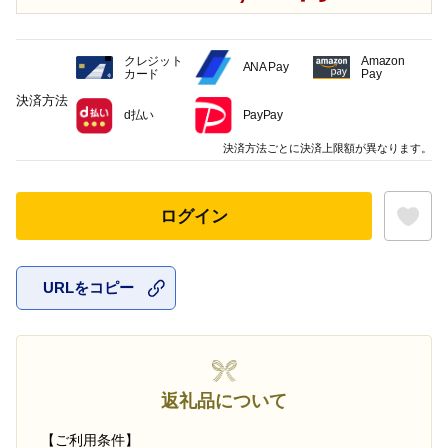
クレジット
Amazon
ANA Pay
カード
Pay
決済方法
d払い
PayPay
決済方法ごとに決済上限額が異なります。
ログイン
URLをコピー
お気に入
返礼品について
【ご利用条件】