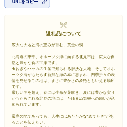
URLをコピー
お気に入
返礼品について
広大な大地と海の恵みが育む、黄金の鯛
北海道の東部、オホーツク海に面する北見市は、広大な自
然と豊かな食の宝庫です。
玉ねぎやハッカの生産で知られる肥沃な大地、そしてオホ
ーツク海がもたらす新鮮な海の幸に恵まれ、四季折々の表
情を見せるこの地は、まさに豊かさの象徴ともいえる場所
です。
厳しい冬を越え、春には生命が芽吹き、夏には豊かな実り
がもたらされる北見の地には、たゆまぬ繁栄への願いが込
められています。
厳寒の地であっても、人生にはあたたかな“めでたさ”があ
ることを伝えたい。