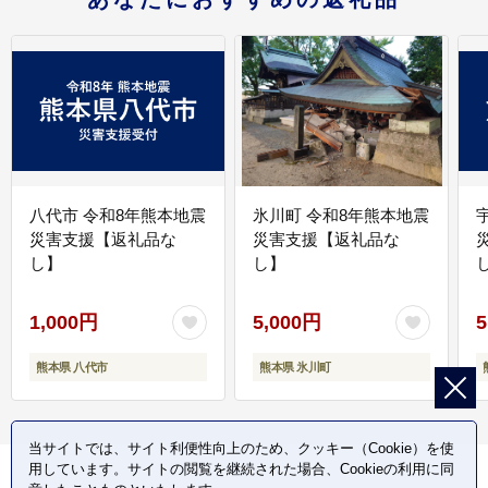
八代市 令和8年熊本地震
氷川町 令和8年熊本地震
災害支援【返礼品な
災害支援【返礼品な
し】
し】
し
1,000円
5,000円
5
熊本県 八代市
熊本県 氷川町
当サイトでは、サイト利便性向上のため、クッキー（Cookie）を使
用しています。サイトの閲覧を継続された場合、Cookieの利用に同