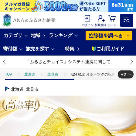
ログイン
新規登録
カート
カテゴリ
地域
ランキング
控除額を調べる
寄付額
旅先を探す
特集
ご利用ガイド
「ふるさとチョイス」システム連携に関して
+2
TOP
北海道
北見市
K24 純金 オホーツクの祝鯛 置物 高Au含有
TOP
日用品・雑貨
K24 純金 オホーツクの祝鯛 置物 高Au含有率 ( 
北海道
北見市
TOP
日用品・雑貨
インテリア雑貨
K24 純金 オホーツクの祝