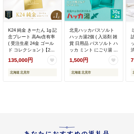
K24 純金 きーたん 1g 記
北見ハッカバスソルト
念プレート 高Au含有率
ハッカ湯2個 ( 入浴剤 雑
( 受注生産 24金 ゴール
貨 日用品 バスソルト ハ
ド コレクション )【220-
ッカ ミント にごり湯 天
0235】
然和種ハッカ ペパーミ
【
135,000円
1,500円
7
ントグリーン お風呂 バ
スグッズ バス )【007-
北海道 北見市
北海道 北見市
0032】
あなたにおすすめの返礼品