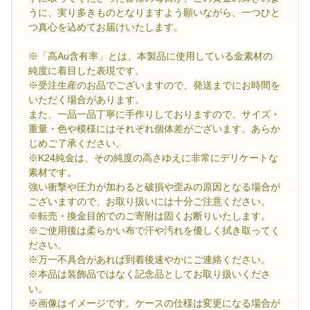
うに、実り多きものとなりますよう願いながら、一つひと
つ真心を込めてお届けいたします。
※「高Au含有率」とは、本製品に使用している金素材の
純度に着目した表現です。
※受注生産のお品でございますので、発送までにお時間を
いただく場合があります。
また、一品一品丁寧に手作りしておりますので、サイズ・
重量・色や模様にはそれぞれ個体差がございます。あらか
じめご了承ください。
※K24純金は、その純度の高さゆえに非常にデリケートな
素材です。
強い衝撃や圧力が加わると破損や歪みの原因となる場合が
ございますので、お取り扱いには十分ご注意ください。
※転売・換金目的でのご寄附は固くお断りいたします。
※ご使用後は柔らかい布で汗や汚れを優しく拭き取ってく
ださい。
※万一不具合があれば到着後速やかにご連絡ください。
※本品は装飾品ではなく記念品としてお取り扱いくださ
い。
※画像はイメージです。ケースの仕様は変更になる場合が