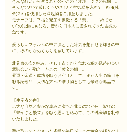
そんな想いから生まれたのがこの「オホーツクの祝鯛」。
そんな北見の“厳しくもやさしい”空気感を込めて、K24(純
金)2.5gを使用した縁起物をご用意しました。
モチーフは、幸福と繁栄を象徴する「鯛」――“めでた
い”の語源にもなる、昔から日本人に愛されてきた吉兆の
魚です。
愛らしいフォルムの中に凛とした冷気を想わせる輝きの中
に、ほのかなぬくもりを宿しています。
北見市の海の恵み、そして古くから伝わる鯛の縁起の良い
意味合いが融合したこの「黄金の鯛」。
昇運・金運・成功を願うお守りとして、また人生の節目を
彩る記念品、大切な方への贈り物としても最適な逸品で
す。
【生産者の声】
広大な自然と豊かな恵みに満ちた北見の地から、皆様の
「豊かさと繁栄」を願う思いを込めて、この純金鯛を制作
いたしました。
手に取ってくださった皆様の毎日が、この黄金の輝きのよ