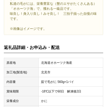
私達の毛がには、栄養豊富な（蟹のエサがたくさんある）
「オホーツク海」で、獲れる一級品です。
味良し！身入り良し！みそ良し！ 三拍子揃った自慢の味
です。
※画像はイメージです。
返礼品詳細・お申込み・配送
原産地
北海道オホーツク海産
加工地(製造地)
北見市
内容量
茹で毛がに 560g×1パイ
賞味期限
-18℃以下で60日 解凍後2日
栄養成分
かに