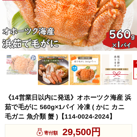
《14営業日以内に発送》オホーツク海産 浜
茹で毛がに 560g×1パイ 冷凍 ( かに カニ
毛ガニ 魚介類 蟹 )【114-0024-2024】
29,500円
寄付額