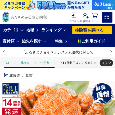
ログイン
新規登録
カート
カテゴリ
地域
ランキング
控除額を調べる
寄付額
旅先を探す
特集
ご利用ガイド
「ふるさとチョイス」システム連携に関して
+3
TOP
北海道
北見市
《14営業日以内に発送》オホーツク海産 浜茹で
TOP
魚介類
《14営業日以内に発送》オホーツク海産 浜茹で毛がに 560g×
北海道
北見市
TOP
魚介類
蟹
《14営業日以内に発送》オホーツク海産 浜茹で毛がに
TOP
魚介類
蟹
毛ガニ
《14営業日以内に発送》オホーツク海