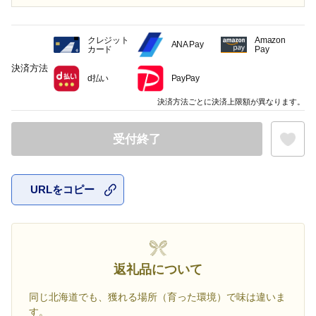
クレジット
Amazon
ANA Pay
カード
Pay
決済方法
d払い
PayPay
決済方法ごとに決済上限額が異なります。
受付終了
URLをコピー
お気に入
返礼品について
同じ北海道でも、獲れる場所（育った環境）で味は違いま
す。