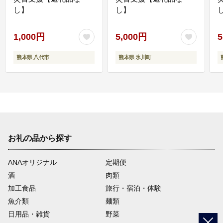
し】
し】
し
1,000円
5,000円
5
熊本県 八代市
熊本県 氷川町
お礼の品から探す
ANAオリジナル
定期便
酒
肉類
加工食品
旅行・宿泊・体験
魚介類
麺類
日用品・雑貨
野菜