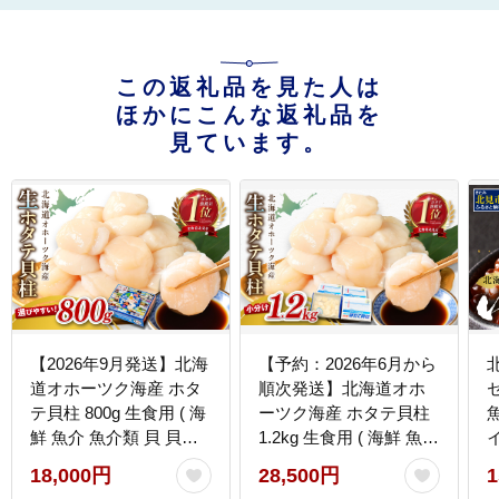
この返礼品を見た人は
ほかにこんな返礼品を
見ています。
【2026年9月発送】北海
【予約：2026年6月から
道オホーツク海産 ホタ
順次発送】北海道オホ
セ
テ貝柱 800g 生食用 ( 海
ーツク海産 ホタテ貝柱
鮮 魚介 魚介類 貝 貝類
1.2kg 生食用 ( 海鮮 魚介
帆立 ほたて お刺身 刺身
魚介類 貝 ほたて 刺身
18,000円
28,500円
1
貝柱 海鮮丼 帆立貝柱 ホ
貝柱 海鮮丼 贈答 ギフト