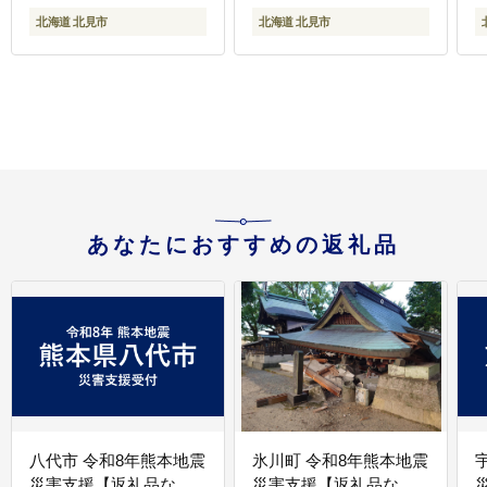
タテ )【037-0016】
小分け 帆立貝柱 人気 ふ
北海道 北見市
北海道 北見市
るさと納税 ホタテ )
)
【037-0021】
あなたにおすすめの返礼品
八代市 令和8年熊本地震
氷川町 令和8年熊本地震
災害支援【返礼品な
災害支援【返礼品な