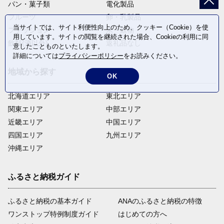
パン・菓子類
電化製品
フルーツ
卵・乳製品
当サイトでは、サイト利便性向上のため、クッキー（Cookie）を使
ファッション
米・穀物
用しています。サイトの閲覧を継続された場合、Cookieの利用に同
飲料(酒以外)
返礼品なし
意したことものといたします。
詳細については
プライバシーポリシー
をお読みください。
地域から探す
OK
北海道エリア
東北エリア
関東エリア
中部エリア
近畿エリア
中国エリア
四国エリア
九州エリア
沖縄エリア
ふるさと納税ガイド
ふるさと納税の基本ガイド
ANAのふるさと納税の特徴
ワンストップ特例制度ガイド
はじめての方へ