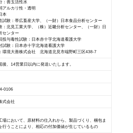
分：善玉活性水
弱アルカリ性・透明
日本
性試験：帯広畜産大学、（一財）日本食品分析センター
験：北見工業大学、（株）近畿分析センター、（一財）日
析センター
回投与毒性試験：日本赤十字北海道看護大学
付試験：日本赤十字北海道看護大学
：環境大善株式会社 北海道北見市端野町三区438-7
認後、14営業日以内に発送いたします。
4-0106
株式会社
工場において、原材料の仕入れから、製品づくり、梱包ま
を行うことにより、相応の付加価値が生じているもの