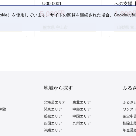
_U00-0001
への支援
5,000円
1,000
kie）を使用しています。サイトの閲覧を継続された場合、Cookie
。
熊本県 宇土市
山梨県 富
地域から探す
ふる
北海道エリア
東北エリア
ふるさ
体験
関東エリア
中部エリア
ワンス
近畿エリア
中国エリア
確定申
四国エリア
九州エリア
控除上
沖縄エリア
年金受