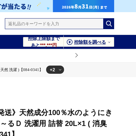
控除上限額まで
控除額を調べる
あと
***,***円
+2
 洗濯 )【084-0341】
)【084-0341】
L×1 ( 消臭 天然 洗濯 )【084-0341】
発送》天然成分100％水のようにき
Ｄ 洗濯用 詰替 20L×1 ( 消臭
341】