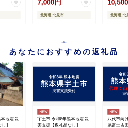
7,000円
10,50
 バス )
北海道 北見市
北海道 北
あなたにおすすめの返礼品
熊本地震 災
宇土市 令和8年熊本地震 災
八代市向け
なし】
害支援【返礼品なし】
県富士吉