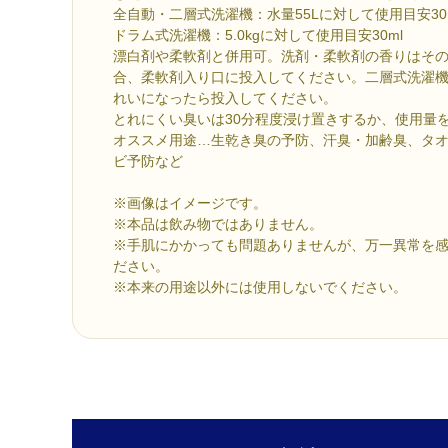
全自動・二層式洗濯機：水量55Lに対して使用目安30
ドラム式洗濯機：5.0kgに対して使用目安30ml
漂白剤や柔軟剤と併用可。洗剤・柔軟剤の香りはそ
合、柔軟剤入り口に投入してください。二層式洗濯
れいになったら投入してください。
とれにくい臭いは30分程度浸け置きするか、使用量
オススメ用途…生乾き臭の予防、汗臭・加齢臭、タ
ビ予防など
※画像はイメージです。
※本品は飲み物ではありません。
※手肌にかかっても問題ありませんが、万一異常を
ださい。
※本来の用途以外には使用しないでください。