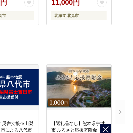
0円
11,000円
見市
北海道 北見市
 災害支援※山梨
【返礼品なし】熊本県宇城
田市による八代市
市 ふるさと応援寄附金