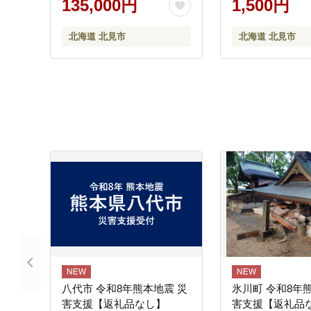
135,000円
1,500円
お風呂 バスグッズ
【007-0032】
北海道 北見市
北海道 北見市
八代市 令和8年熊本地震 災
氷川町 令和8年
害支援【返礼品なし】
害支援【返礼品