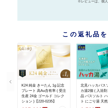
※レビューは、個人
この返礼品
K24 純金 きーたん 1g 記念
北見ハッカバスソ
プレート 高Au含有率 ( 受注
カ湯2個 ( 入浴剤
生産 24金 ゴールド コレク
品 バスソルト ハ
ション )【220-0235】
ト にごり湯 天
カ ペパーミント