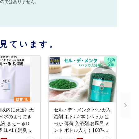
のではありません。
見ています。
日以内に発送》天
セル・デ・メンタ ハッカ入
0％水のようにき
浴剤 ボトル2本 ( ハッカ は
液 きえ～るＤ
っか 薄荷 入浴剤 お風呂 ミ
1L×1 ( 消臭 天
ント ボトル入り )【007-
084-0294】
0053】