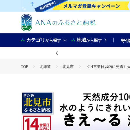
カテゴリ
地域
から探す
から探す
寄付
TOP
北海道
北見市
《14営業日以内に発送》天然成
TOP
日用品・雑貨
《14営業日以内に発送》天然成分100
TOP
日用品・雑貨
ほかの雑貨・日用品
《14