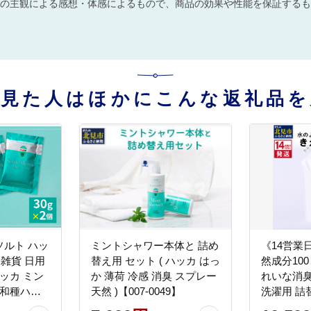
の主観による感想・体感によるもので、商品の効果や性能を保証するも
を見た人はほかにこんな返礼品を
ルト ハッ
ミントシャワー本体と 詰め
《14営業
 雑貨 日用
替え用 セット ( ハッカ はっ
然成分10
ッカ ミン
か 薄荷 冷感 消臭 スプレー
れいな消臭
然和種ハッ
天然 )【007-0049】
洗濯用 詰替 
グリーン
然 洗濯 )【