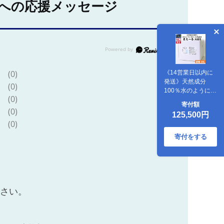
への応援メッセージ
(0)
《14営業日以内に
発送》天然成分
(0)
100％水のようにき
(0)
れいな消臭液 きえ
寄付額
～るＤ 洗濯用 詰替
(0)
125,500円
20L×1 ( 消臭 天然
(0)
洗濯 )【084-
0341】
寄付をする
ださい。