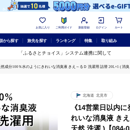
お気に入り
ご利用ガイド
新規登録
ログイン
カート
額から探す
旅先を探す
ランキング
特集
取り組み
「ふるさとチョイス」システム連携に関して
分100％水のようにきれいな消臭液 きえ～るＤ 洗濯用 詰替 20L×1 ( 消臭 天然
％水のようにきれいな消臭液 きえ～るＤ 洗濯用 詰替 20L×1 ( 消臭 天然 洗濯 
営業日以内に発送》天然成分100％水のようにきれいな消臭液 きえ～るＤ 洗濯用 詰替 20
北海道
北見市
《14営業日以内に
れいな消臭液 きえ～る
天然 洗濯 )【084-0