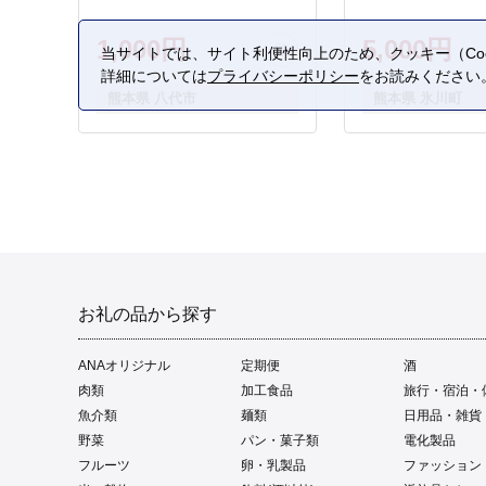
1,000円
5,000円
当サイトでは、サイト利便性向上のため、クッキー（Coo
詳細については
プライバシーポリシー
をお読みください
熊本県 八代市
熊本県 氷川町
お礼の品から探す
ANAオリジナル
定期便
酒
肉類
加工食品
旅行・宿泊・
魚介類
麺類
日用品・雑貨
野菜
パン・菓子類
電化製品
フルーツ
卵・乳製品
ファッション