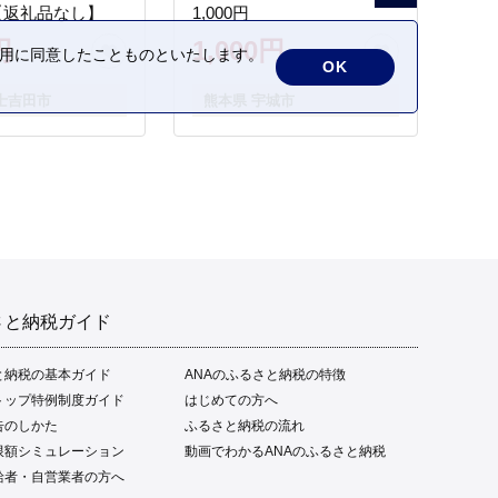
【返礼品なし】
1,000円
円
1,000円
の利用に同意したことものといたします。
OK
士吉田市
熊本県 宇城市
さと納税ガイド
と納税の基本ガイド
ANAのふるさと納税の特徴
トップ特例制度ガイド
はじめての方へ
告のしかた
ふるさと納税の流れ
限額シミュレーション
動画でわかるANAのふるさと納税
給者・自営業者の方へ