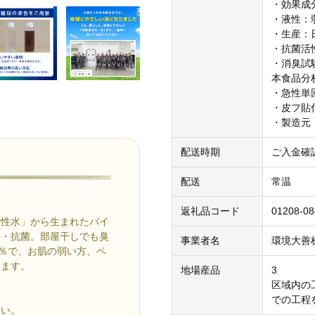
・効果成
・液性：
・生産：
・抗菌活
・消臭試
本食品分
・急性単
・皮フ貼
・製造元
配送時期
ご入金確
配送
常温
返礼品コード
01208-08
活性水」から生まれたバイ
臭・抗菌。部屋干しでも臭
事業者名
環境大善
0％で、お肌の弱い方、ペ
けます。
地場産品
3
区域内の
での工程
さい。