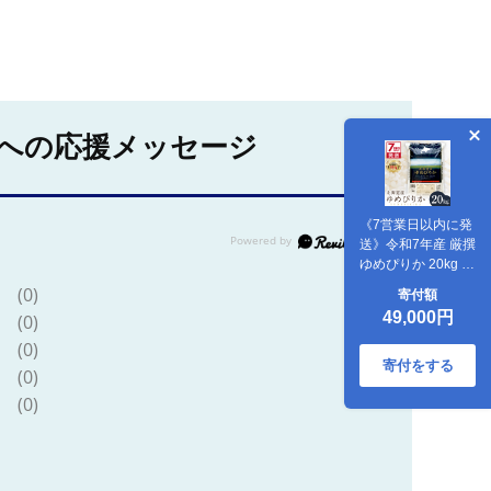
への応援メッセージ
《7営業日以内に発
送》令和7年産 厳撰
ゆめぴりか 20kg 北
海道産 精白米 ( お
(0)
寄付額
米 米 白米 北海道
49,000円
(0)
精米 5kg ごはん ラ
イス 特A ふるさと
(0)
納税 )【080-
寄付をする
(0)
0098】
(0)