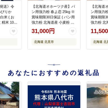
に発送》令
【北海道オホーツク産】パ
【北海道
めぴりか
ン用強力粉 春よ恋 25kg ※
ン用強力粉
白米 ( お
賞味期限30日保証 ( パン用
賞味期限30
 精米 10キ
強力粉 北海道産 小麦粉 パ
強力粉 北
ライス 特A
ン 製パン )【056-0016】
ン 製パン )
31,000円
11,50
80-
北海道 北見市
北海道 北
あなたにおすすめの返礼品