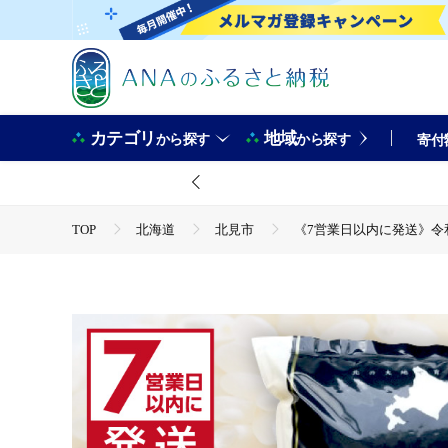
カテゴリ
地域
から探す
から探す
寄付
TOP
北海道
北見市
《7営業日以内に発送》令和7年
TOP
米・穀物
《7営業日以内に発送》令和7年産 厳撰ゆめぴ
TOP
米・穀物
米
《7営業日以内に発送》令和7年産 
TOP
米・穀物
米
ゆめぴりか
《7営業日以