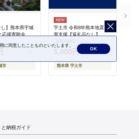
なし】熊本県宇城
宇土市 令和8年熊本地震 災
と応援寄附金
害支援【返礼品なし】
_U00-0001
の利用に同意したことものといたします。
OK
円
5,000円
城市
熊本県 宇土市
さと納税ガイド