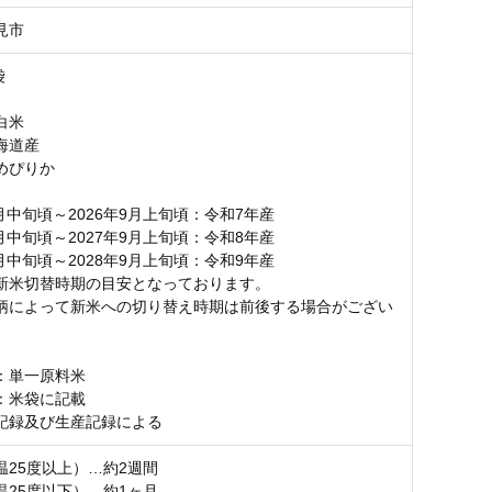
見市
袋
白米
海道産
めぴりか
9月中旬頃～2026年9月上旬頃：令和7年産
9月中旬頃～2027年9月上旬頃：令和8年産
9月中旬頃～2028年9月上旬頃：令和9年産
新米切替時期の目安となっております。
柄によって新米への切り替え時期は前後する場合がござい
：単一原料米
：米袋に記載
記録及び生産記録による
温25度以上）…約2週間
温25度以下）…約1ヶ月