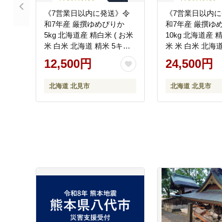
《7営業日以内に発送》令
《7営業日以内
和7年産 厳撰ゆめぴりか
和7年産 厳撰ゆ
5kg 北海道産 精白米 ( お米
10kg 北海道産 精
米 白米 北海道 精米 5キロ
米 米 白米 北海道
ごはん ライス 特A ふるさ
ロ 5kg ごはん 
12,500円
24,500円
と納税 )【080-0097】
ふるさと納税 )【0
0096】
北海道 北見市
北海道 北見市