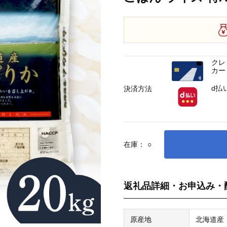
クレ
カー
d払
決済方法
在庫：
○
返礼品詳細・お申込み・
原産地
北海道産