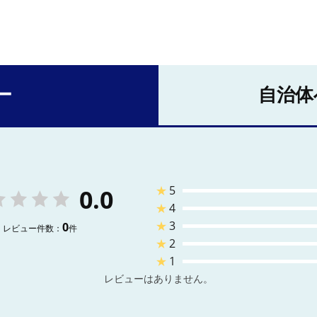
ー
自治体
★
5
0.0
★
4
★
3
0
レビュー件数：
件
★
2
★
1
レビューはありません。