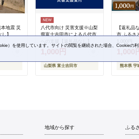
熊本地震 災
八代市向け 災害支援※山梨
【返礼品
なし】
県富士吉田市による八代市
市 ふるさ
への支援【返礼品なし】
1,000円
kie）を使用しています。サイトの閲覧を継続された場合、Cookie
1,000円
1,000
。
山梨県 富士吉田市
熊本県 宇
地域から探す
ふる