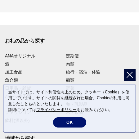
お礼の品から探す
ANAオリジナル
定期便
酒
肉類
加工食品
旅行・宿泊・体験
魚介類
麺類
日用品・雑貨
野菜
当サイトでは、サイト利便性向上のため、クッキー（Cookie）を使
パン・菓子類
電化製品
用しています。サイトの閲覧を継続された場合、Cookieの利用に同
意したことものといたします。
フルーツ
卵・乳製品
詳細については
プライバシーポリシー
をお読みください。
ファッション
米・穀物
飲料(酒以外)
返礼品なし
OK
地域から探す