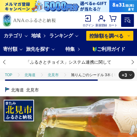
ログイン
新規登録
カート
カテゴリ
地域
ランキング
控除額を調べる
寄付額
旅先を探す
特集
ご利用ガイド
「ふるさとチョイス」システム連携に関して
+3
TOP
北海道
北見市
旭りんごのシードル 3本 ( りんご お酒 酒 
TOP
フルーツ
りんご
旭りんごのシードル 3本 ( りんご お酒 酒
北海道
北見市
TOP
酒
旭りんごのシードル 3本 ( りんご お酒 酒 シードル )【044-
TOP
酒
ほかの酒
旭りんごのシードル 3本 ( りんご お酒 酒 シ