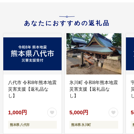
あなたにおすすめの返礼品
八代市 令和8年熊本地震
氷川町 令和8年熊本地震
災害支援【返礼品な
災害支援【返礼品な
し】
し】
し
1,000円
5,000円
5
熊本県 八代市
熊本県 氷川町