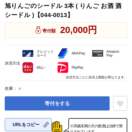
旭りんごのシードル 3本 ( りんご お酒 酒
シードル )【044-0013】
20,000円
寄付額
クレジット
Amazon
ANA Pay
カード
Pay
決済方法
d払い
PayPay
決済方法ごとに決済上限額が異なります。
在庫：
○
寄付をする
URLをコピー
※20歳未満の方の飲酒は法律で禁
お気に入
止されています。