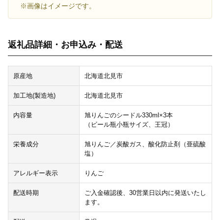
※画像はイメージです。
返礼品詳細・お申込み・配送
原産地
北海道北見市
加工地(製造地)
北海道北見市
内容量
旭りんごのシードル330ml×3本
（ビール瓶小瓶サイズ、王冠）
栄養成分
旭りんご／炭酸ガス、酸化防止剤（亜硫酸
塩）
アレルギー表示
りんご
配送時期
ご入金確認後、30営業日以内に発送いたし
ます。