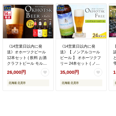
《14営業日以内に発
《14営業日以内に発
送》オホーツクビール
送》【 ノンアルコール
12本セット ( 飲料 お酒
ビール 】 オホーツクフ
クラフトビール モルト
リー 24本セット ( ノン
雫
ビール 瓶ビール 贈答 お
アル ビール ノンアルコ
26,000円
35,000円
1
中元 お歳暮 お祝い プレ
ール 炭酸 飲料 炭酸飲料
ゼント 熨斗 のし )
麦芽 麦芽100％ )【028-
ク
北海道 北見市
北海道 北見市
【028-0067】
0097】
0