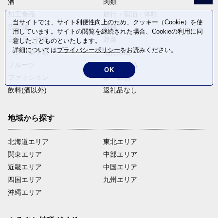
酒
肉類
加工食品
旅行・宿泊・体験
当サイトでは、サイト利便性向上のため、クッキー（Cookie）を使
魚介類
麺類
用しています。サイトの閲覧を継続された場合、Cookieの利用に同
日用品・雑貨
野菜
意したことものといたします。
詳細については
プライバシーポリシー
をお読みください。
パン・菓子類
電化製品
フルーツ
卵・乳製品
OK
ファッション
米・穀物
飲料(酒以外)
返礼品なし
地域から探す
北海道エリア
東北エリア
関東エリア
中部エリア
近畿エリア
中国エリア
四国エリア
九州エリア
沖縄エリア