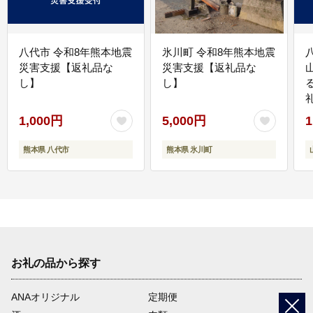
八代市 令和8年熊本地震
氷川町 令和8年熊本地震
災害支援【返礼品な
災害支援【返礼品な
し】
し】
1,000円
5,000円
1
熊本県 八代市
熊本県 氷川町
お礼の品から探す
ANAオリジナル
定期便