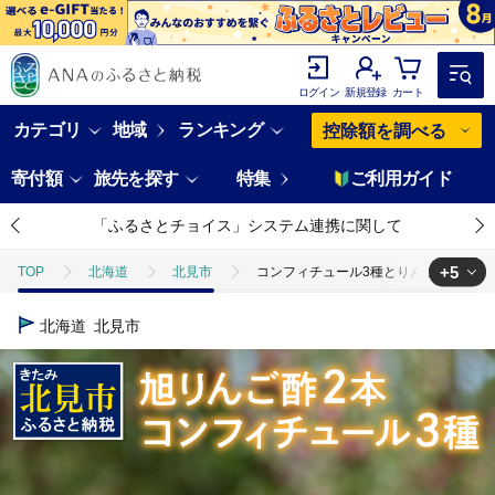
ログイン
新規登録
カート
カテゴリ
地域
ランキング
控除額を調べる
寄付額
旅先を探す
特集
ご利用ガイド
「ふるさとチョイス」システム連携に関して
+5
TOP
北海道
北見市
コンフィチュール3種とりんご酢2本 ( りん
TOP
フルーツ
コンフィチュール3種とりんご酢2本 ( りんご コンフィ
北海道
北見市
TOP
フルーツ
りんご
コンフィチュール3種とりんご酢2本 ( 
TOP
加工食品
コンフィチュール3種とりんご酢2本 ( りんご コンフィ
TOP
加工食品
調味料
酢
コンフィチュール3種とりんご酢
TOP
加工食品
缶詰・瓶詰
ジャム
コンフィチュール3種