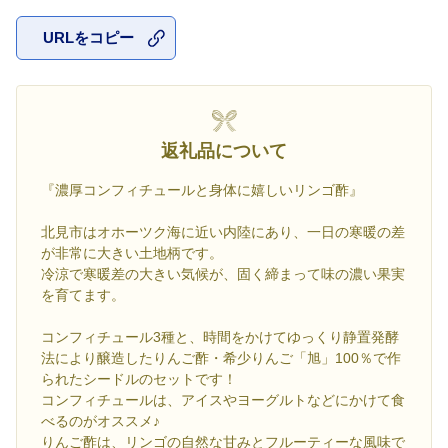
URLをコピー
お気に入
返礼品について
『濃厚コンフィチュールと身体に嬉しいリンゴ酢』
北見市はオホーツク海に近い内陸にあり、一日の寒暖の差
が非常に大きい土地柄です。
冷涼で寒暖差の大きい気候が、固く締まって味の濃い果実
を育てます。
コンフィチュール3種と、時間をかけてゆっくり静置発酵
法により醸造したりんご酢・希少りんご「旭」100％で作
られたシードルのセットです！
コンフィチュールは、アイスやヨーグルトなどにかけて食
べるのがオススメ♪
りんご酢は、リンゴの自然な甘みとフルーティーな風味で