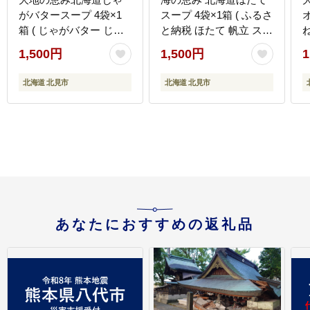
がバタースープ 4袋×1
スープ 4袋×1箱 ( ふるさ
箱 ( じゃがバター じゃ
と納税 ほたて 帆立 スー
がいも 北海道 ふるさと
プ 小分け 即席 簡単 粉
1,500円
1,500円
1
納税 スープ )【125-
末 調味料 )【125-
0094】
0097】
味
北海道 北見市
北海道 北見市
あなたにおすすめの返礼品