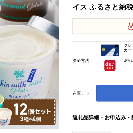
イス ふるさと納税 )
クレ
カー
d払
決済方法
在庫：
○
返礼品詳細・お申込み・