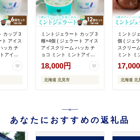
 カップ 3
ミントジェラート カップ 3
ミントジェラ
ラート アイス
種×4個 ( ジェラート アイス
個 ( ジェ
ハッカ チ
アイスクリーム ハッカ チ
スクリーム
ントアイス
ョコ ミント ミントアイス
ミント ミ
チップミン
スイーツ チョコチップミン
ーツ チョ
18,000円
17,00
アイス ふ
ト カカオ カップアイス ふ
カカオ ふ
-0051】
るさと納税 )【007-0055】
【007-00
北海道 北見市
北海道 北
あなたにおすすめの返礼品