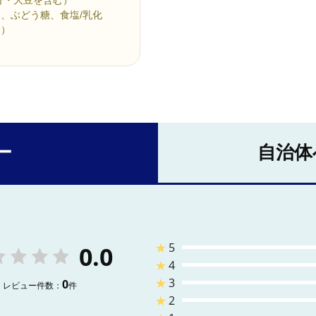
、ぶどう糖、食塩/乳化
む）
ー
自治体
★
5
0.0
★
4
★
3
0
レビュー件数：
件
★
2