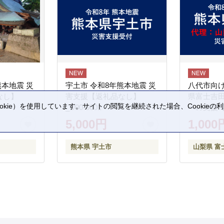
熊本地震 災
宇土市 令和8年熊本地震 災
八代市向け
なし】
害支援【返礼品なし】
県富士吉
kie）を使用しています。サイトの閲覧を継続された場合、Cookie
_U00-0001
への支援
。
5,000円
1,000
熊本県 宇土市
山梨県 富