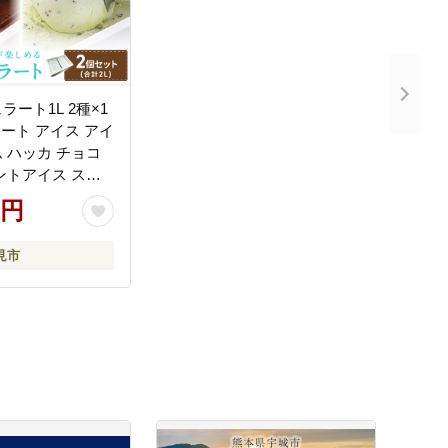
ート1L 2種×1
ラート アイス アイ
 ハッカ チョコ
ントアイス スイ
コチップミント
0円
るさと納税 )
54】
見市