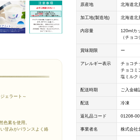
原産地
北海道北
加工地(製造地)
北海道北
内容量
120mlカ
（チョコ
賞味期限
ー
アレルギー表示
チョコチ
チョコミ
塩ミルク
配送時期
ご入金確
トジェラート～
配送
冷凍
返礼品コード
01208-00
天然色素を使用。
しい甘みがバランスよく絡
事業者名
株式会社