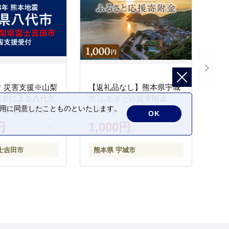
 災害支援※山梨
【返礼品なし】熊本県宇城
田市による八代市
市 ふるさと応援寄附金
の利用に同意したことものといたします。
【返礼品なし】
1,000円
OK
円
1,000円
士吉田市
熊本県 宇城市