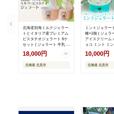
北海道別海ミルクジェラー
ミントジェラート
トとイタリア産プレミアム
種×2個 ( ジェ
ピスタチオジェラート 8ケ
アイスクリーム 
セット ( ジェラート 牛乳 ピ
ョコ ミント ミ
スタチオ 自家製 イタリア
スイーツ チョコ
18,000円
10,000円
スイーツ デザート )【126-
ト カカオ カップ
0001】
るさと納税 )【007
北海道 北見市
北海道 北見市