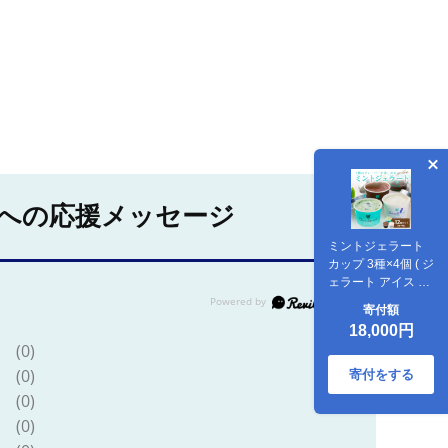
への応援メッセージ
ミントジェラート
カップ 3種×4個 ( ジ
ェラート アイス ア
イスクリーム ハッ
寄付額
カ チョコ ミント ミ
18,000円
ントアイス スイー
(0)
ツ チョコチップミ
ント カカオ カップ
(0)
寄付をする
アイス ふるさと納
(0)
税 )【007-0055】
(0)