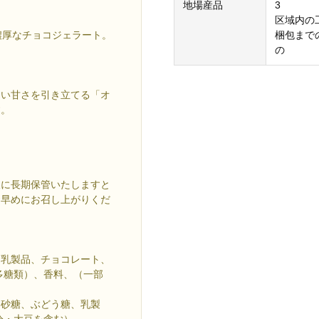
地場産品
3
区域内の
濃厚なチョコジェラート。
梱包まで
の
しい甘さを引き立てる「オ
す。
後に長期保管いたしますと
お早めにお召し上がりくだ
、乳製品、チョコレート、
多糖類）、香料、（一部
、砂糖、ぶどう糖、乳製
分・大豆を含む）