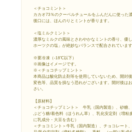
＜チョコミント＞
カカオ73％のクーベルチュールをふんだんに使った
後口には、ほんのりとミントが香ります。
＜塩ミルクミント＞
濃厚なミルクの風味とさわやかなミントの香り、優
ホーツクの塩」が絶妙なバランスで配合されていま
※要冷凍（-18℃以下）
※画像はイメージです。
※＜チョコチップミント＞
本商品は酸化防止剤等を使用していないため、開封
変色等、品質を損なう恐れがございます。開封後は
さい。
【原材料】
＜チョコチップミント＞ 牛乳（国内製造）、砂糖
ぶどう糖/着色料（ほうれん草）、乳化安定剤（増粘
に乳成分・大豆を含む）
＜チョコミント＞牛乳（国内製造）、チョコレート
品/乳化安定剤（増粘多糖類）、香料、（一部に乳成