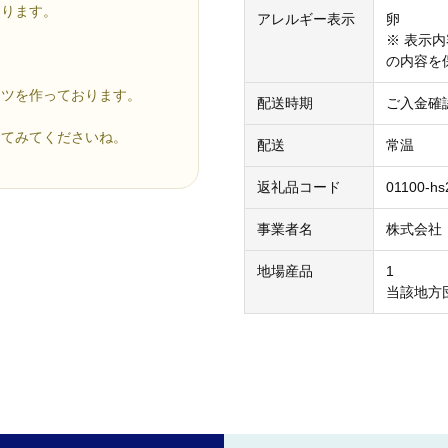
なります。
アレルギー表示
卵
※ 表示
の内容を
ーツを作っております。
配送時期
ご入金確
ってみてくださいね。
配送
常温
返礼品コード
01100-hs
事業者名
株式会社
地場産品
1
当該地方