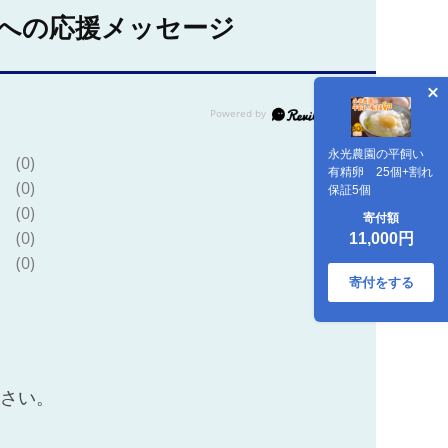
への応援メッセージ
永光農園の平飼い
(0)
有精卵 25個+割れ
(0)
保証5個
(0)
寄付額
(0)
11,000円
(0)
寄付をする
ださい。