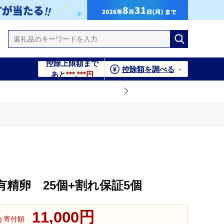
控除上限額まで
控除額を調べる
あと
***,***円
精卵 25個+割れ保証5個
11,000円
寄付額