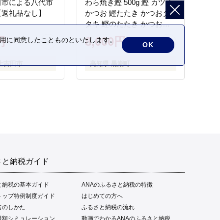
田市による八代市
わら焼き鰹 500g 鰹 カツオ
【返礼品なし】
かつお 鰹たたき かつおタ
タキ 鰹のたたき かつおの
タタキ 藁焼き わら焼き 魚
円
8,000円
の利用に同意したことものといたします。
OK
さかな 海鮮 刺身 お刺身 冷
凍 ご家庭用 グルメ 特産品
士吉田市
高知県 黒潮町
ご当地 本場 高知 黒潮町 ギ
フト 贈答品 人気 返礼品 ふ
るさと納税 魚介類 高知県
産 土佐名物 高知県 高評価
食卓 ご飯のお供 父の日 ギ
フト プレゼント[1669]
さと納税ガイド
と納税の基本ガイド
ANAのふるさと納税の特徴
トップ特例制度ガイド
はじめての方へ
告のしかた
ふるさと納税の流れ
限額シミュレーション
動画でわかるANAのふるさと納税