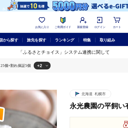
お気に入り
ご利用ガイド
新規登録
ログイン
カート
額から探す
旅先を探す
ランキング
特集
取り組み
「ふるさとチョイス」システム連携に関して
+2
25個+割れ保証5個
れ保証5個
25個+割れ保証5個
北海道
札幌市
永光農園の平飼い有