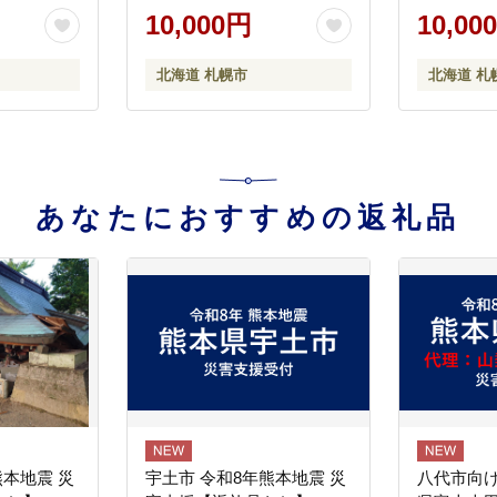
幌市 | アイ
幌市
10,000円
10,00
道 札幌市
北海道 札幌市
北海道 札
あなたにおすすめの返礼品
熊本地震 災
宇土市 令和8年熊本地震 災
八代市向け