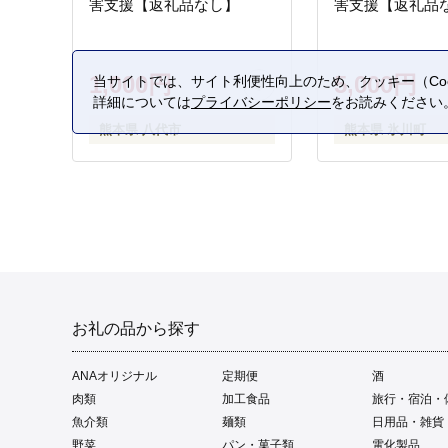
害支援【返礼品なし】
害支援【返礼品
1,000円
5,000円
当サイトでは、サイト利便性向上のため、クッキー（Coo
詳細については
プライバシーポリシー
をお読みください
熊本県 八代市
熊本県 氷川町
お礼の品から探す
ANAオリジナル
定期便
酒
肉類
加工食品
旅行・宿泊・
魚介類
麺類
日用品・雑貨
野菜
パン・菓子類
電化製品