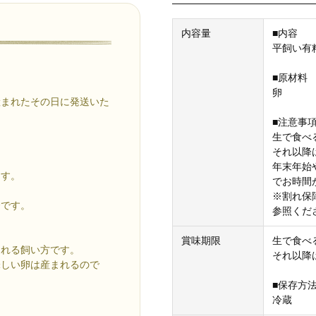
内容量
■内容
平飼い有精
■原材料
卵
産まれたその日に発送いた
■注意事
生で食べ
それ以降
年末年始
ます。
でお時間
※割れ保
合です。
参照くだ
賞味期限
生で食べ
回れる飼い方です。
それ以降
味しい卵は産まれるので
■保存方
冷蔵