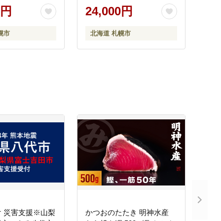
0円
24,000円
幌市
北海道 札幌市
 災害支援※山梨
かつおのたたき 明神水産