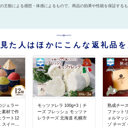
の主観による感想・体感によるもので、商品の効果や性能を保証するも
を見た人はほかにこんな返礼品を
のジェラー
モッツァレラ 100g×3｜チ
熟成チーズ
た素材で作
ーズ フレッシュ モッツァ
ファットリ
ラート12
レラチーズ 北海道 札幌市
ォルマッジ
ス スイーツ
ゾ チーズ