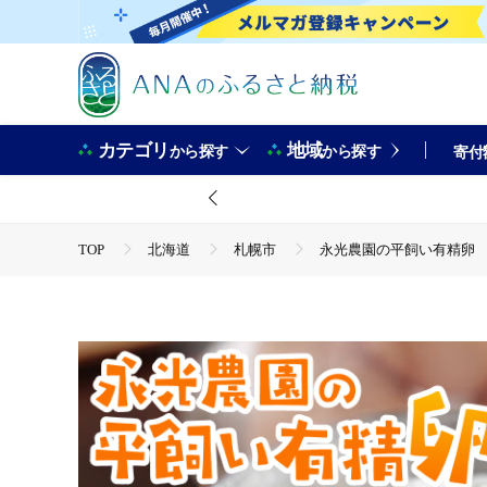
カテゴリ
地域
から探す
から探す
寄付
TOP
北海道
札幌市
永光農園の平飼い有精卵 
TOP
卵・乳製品
永光農園の平飼い有精卵 25個+割
TOP
卵・乳製品
卵
永光農園の平飼い有精卵 