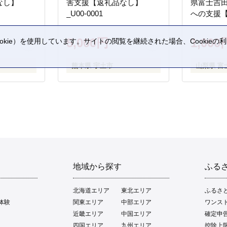
なし】
害支援【返礼品なし】
県富士吉
_U00-0001
への支援
5,000円
1,000
kie）を使用しています。サイトの閲覧を継続された場合、Cookie
。
熊本県 宇土市
山梨県 富
地域から探す
ふる
北海道エリア
東北エリア
ふるさ
体験
関東エリア
中部エリア
ワンス
近畿エリア
中国エリア
確定申
四国エリア
九州エリア
控除上