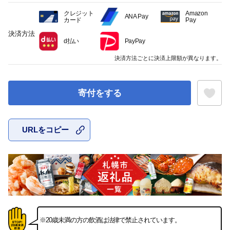
クレジット
Amazon
ANA Pay
カード
Pay
決済方法
d払い
PayPay
決済方法ごとに決済上限額が異なります。
寄付をする
URLをコピー
お気に入
※20歳未満の方の飲酒は法律で禁止されています。