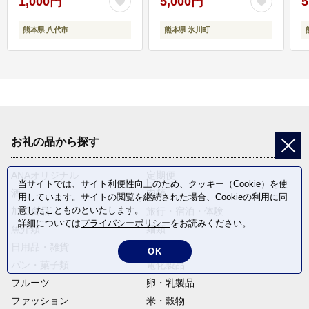
1,000円
5,000円
5
熊本県 八代市
熊本県 氷川町
お礼の品から探す
ANAオリジナル
定期便
当サイトでは、サイト利便性向上のため、クッキー（Cookie）を使
酒
肉類
用しています。サイトの閲覧を継続された場合、Cookieの利用に同
意したことものといたします。
加工食品
旅行・宿泊・体験
詳細については
プライバシーポリシー
をお読みください。
魚介類
麺類
日用品・雑貨
野菜
OK
パン・菓子類
電化製品
フルーツ
卵・乳製品
ファッション
米・穀物