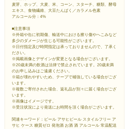
麦芽、ホップ、大麦、米、コーン、スターチ、糖類、酵母
エキス、食物繊維、大豆たんぱく／カラメル色素
アルコール分：4%
■注意事項
※外箱や缶に初期傷、輸送中における擦り傷やへこみなど
多少のダメージが生じる可能性がございます。
※日付指定及び時間指定は承っておりませんので、了承く
ださい。
※掲載画像とデザインが変更となる場合がございます。
※20歳未満の飲酒は法律で禁止されています。20歳未満
のお申し込みはご遠慮ください。
※箱が壊れやすいため、テープで補強している場合がござ
います。
※複数ご寄付された場合、返礼品が別々に届く場合がござ
います。
※画像はイメージです。
※受注状況により発送にお時間を頂く場合がございます。
関連キーワード：ビール アサヒビール スタイルフリー ア
サヒ ケース 糖質ゼロ 発泡酒 お酒 酒 アルコール 常温配送