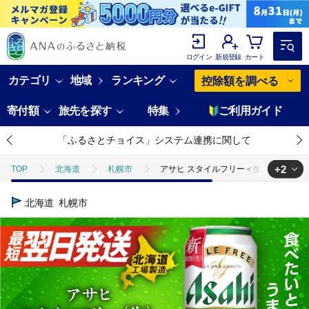
ログイン
新規登録
カート
カテゴリ
地域
ランキング
控除額を調べる
寄付額
旅先を探す
特集
ご利用ガイド
「ふるさとチョイス」システム連携に関して
+2
TOP
北海道
札幌市
アサヒ スタイルフリー＜生＞＜500ml＞
TOP
酒
アサヒ スタイルフリー＜生＞＜500ml＞24缶 1ケース 北
北海道
札幌市
TOP
酒
ビール
アサヒ スタイルフリー＜生＞＜500ml＞24