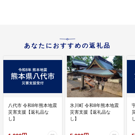
あなたにおすすめの返礼品
八代市 令和8年熊本地震
氷川町 令和8年熊本地震
災害支援【返礼品な
災害支援【返礼品な
し】
し】
し