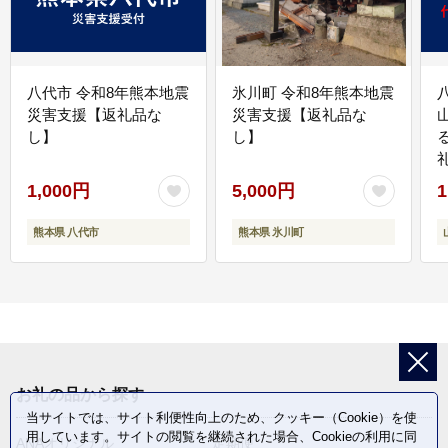
八代市 令和8年熊本地震
氷川町 令和8年熊本地震
災害支援【返礼品な
災害支援【返礼品な
し】
し】
1,000円
5,000円
1
熊本県 八代市
熊本県 氷川町
お礼の品から探す
当サイトでは、サイト利便性向上のため、クッキー（Cookie）を使
用しています。サイトの閲覧を継続された場合、Cookieの利用に同
ANAオリジナル
定期便