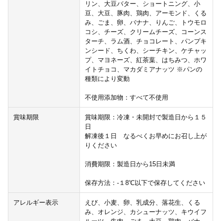
リン、大豆バター、ショートニング、小
豆、大豆、豚肉、鶏肉、アーモンド、くる
み、ごま、卵、バナナ、りんご、トウモロ
コシ、チーズ、クリームチーズ、コーンス
ターチ、ラム酒、チョコレート、パンプキ
ンシード、ちくわ、シーチキン、ケチャッ
プ、マヨネーズ、紅茶葉、はちみつ、ホワ
イトチョコ、マカダミアナッツ ※パンの
種類により変動
不使用添加物：すべて不使用
賞味期限
賞味期限：冷凍・未開封で製造日から１５
日
解凍後１日 なるべくお早めにお召し上が
りください
消費期限：製造日から15日未満
保存方法：-１8℃以下で保存してください
アレルギー表示
えび、小麦、卵、乳成分、落花生、くる
み、オレンジ、カシューナッツ、キウイフ