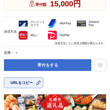
15,000円
寄付額
クレジット
Amazon
ANA Pay
カード
Pay
決済方法
d払い
PayPay
決済方法ごとに決済上限額が異なります。
在庫：
○
寄付をする
URLをコピー
お気に入