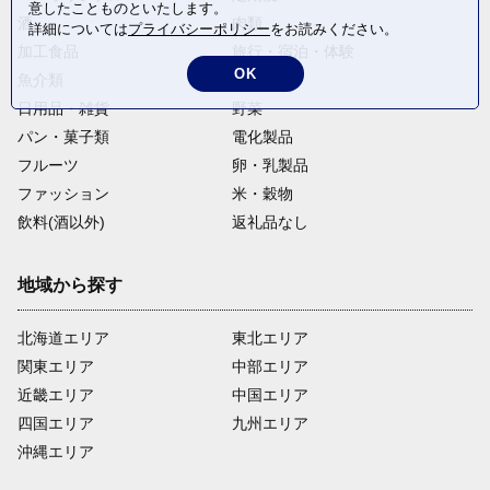
意したことものといたします。
酒
肉類
詳細については
プライバシーポリシー
をお読みください。
加工食品
旅行・宿泊・体験
OK
魚介類
麺類
日用品・雑貨
野菜
パン・菓子類
電化製品
フルーツ
卵・乳製品
ファッション
米・穀物
飲料(酒以外)
返礼品なし
地域から探す
北海道エリア
東北エリア
関東エリア
中部エリア
近畿エリア
中国エリア
四国エリア
九州エリア
沖縄エリア