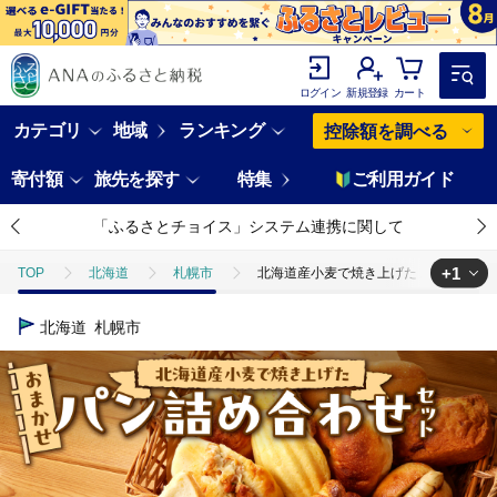
ログイン
新規登録
カート
カテゴリ
地域
ランキング
控除額を調べる
寄付額
旅先を探す
特集
ご利用ガイド
「ふるさとチョイス」システム連携に関して
+1
TOP
北海道
札幌市
北海道産小麦で焼き上げた パン屋花林
TOP
パン・菓子類
パン
北海道産小麦で焼き上げた パン屋
北海道
札幌市