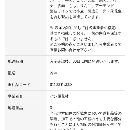
ルーツ、牛肉、ごま、大豆、鶏肉、バナ
ナ、豚肉、もも、りんご、アーモンド
製造ラインでは小麦・乳成分・卵・落花生
を含む製品を製造しています。
※ 表示内容に関しては各事業者の指定に
基づき掲載しており、一切の内容を保証す
るものではございません。
※ご不明の点がございましたら事業者まで
直接お問い合わせ下さい。
配送時期
入金確認後、30日以内に発送いたします。
配送
冷凍
返礼品コード
01100-KU002
事業者名
パン屋花林
地場産品
3
当該地方団体の区域内において返礼品等の
製造、加工その他の工程のうち主要な部分
を行うことにより相応の付加価値が生じて
いるものであること。