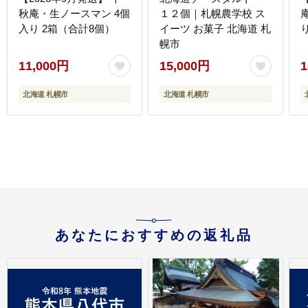
秋庵・生ノースマン 4個
１２個｜札幌農学校 ス
入り 2箱（合計8個）
イーツ お菓子 北海道 札
幌市
11,000円
15,000円
1
北海道 札幌市
北海道 札幌市
あなたにおすすめの返礼品