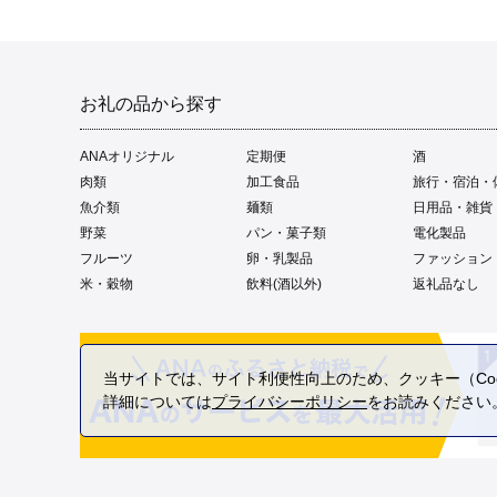
お礼の品から探す
ANAオリジナル
定期便
酒
肉類
加工食品
旅行・宿泊・
魚介類
麺類
日用品・雑貨
野菜
パン・菓子類
電化製品
フルーツ
卵・乳製品
ファッション
米・穀物
飲料(酒以外)
返礼品なし
当サイトでは、サイト利便性向上のため、クッキー（Coo
詳細については
プライバシーポリシー
をお読みください