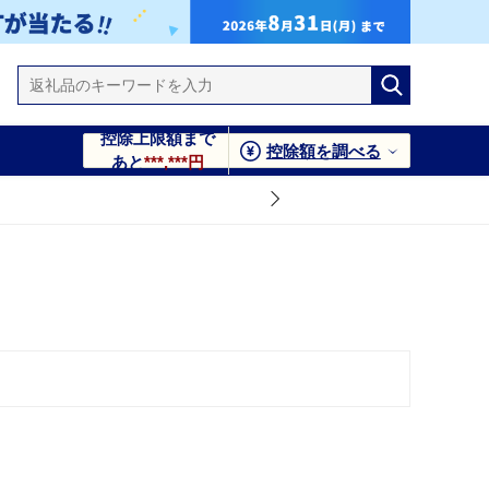
控除上限額まで
控除額を調べる
あと
***,***円