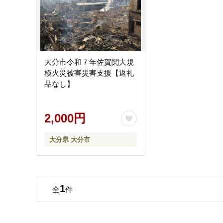
大分市令和７年佐賀関大規
模火災被害災害支援【返礼
品なし】
2,000円
大分県 大分市
1
全
件