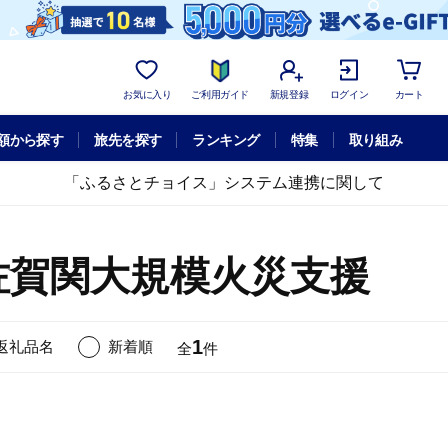
お気に入り
ご利用ガイド
新規登録
ログイン
カート
額から探す
旅先を探す
ランキング
特集
取り組み
「ふるさとチョイス」システム連携に関して
佐賀関大規模火災支援
1
返礼品名
新着順
全
件