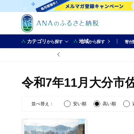
カテゴリ
地域
から探す
から探す
寄付
令和7年11月大分市
並べ替え：
安い順
高い順