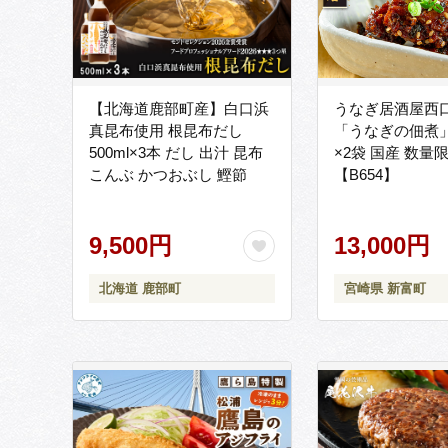
【北海道鹿部町産】白口浜
うなぎ居酒屋西
真昆布使用 根昆布だし
「うなぎの佃煮」
500ml×3本 だし 出汁 昆布
×2袋 国産 数量
こんぶ かつおぶし 鰹節
【B654】
9,500円
13,000円
北海道 鹿部町
宮崎県 新富町