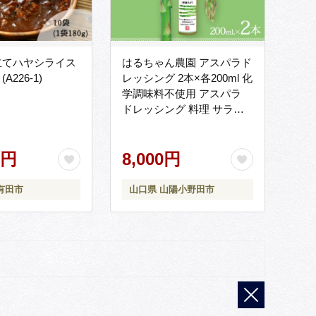
立てハヤシライス
はるちゃん農園 アスパラド
226-1)
レッシング 2本×各200ml 化
学調味料不使用 アスパラ
ドレッシング 料理 サラダ
肉料理 揚げ物 唐揚げ 冷奴
冷やしうどん カルパッチョ
0円
ご当地 グルメ 食品 F6L-649
8,000円
有田市
山口県 山陽小野田市