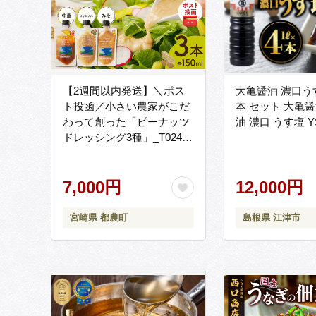
【2週間以内発送】＼ポス
大亀醤油 濃口うす
ト投函／小さい農家がこだ
本 セット 大亀醤
わって創った「ピーナッツ
油 濃口 うす塩 YS
ドレッシング3種」_T024-
0055【落花生 調味料 国産
都農町産 人気 ギフト 食品
加工品 サラダ 贈り物 お土
7,000円
12,000円
産 送料無料 プレゼント】
宮崎県 都農町
島根県 江津市