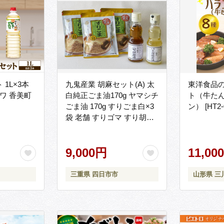
1L×3本
九鬼産業 胡麻セット(A) 太
東洋食品
ワ 香美町
白純正ごま油170g ヤマシチ
ト（牛た
ごま油 170g すりごま白×3
ン） [HT2
袋 老舗 すりゴマ すり胡麻
白ごま 白ゴマゴマ油 胡麻
油 ごま油 ドレッシング 調
味料 料理 お祝い 贈答品 贈
9,000円
11,00
り物 ギフト ミシュラン 2つ
星の割烹でも使用 四日市
三重県 四日市市
山形県 三
四日市市 四日市市ふるさと
納税