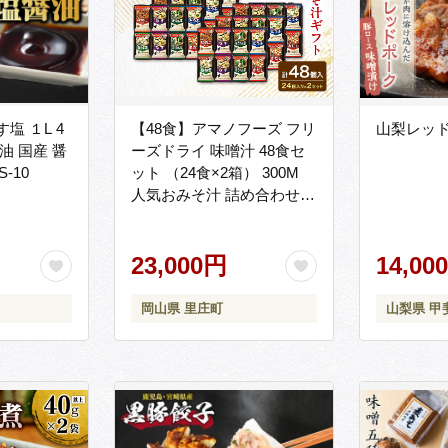
塩 １L 4
【48食】アマノフーズ フリ
山梨レッ
油 国産 醤
ーズドライ 味噌汁 48食セ
-10
ット （24食×2箱） 300M
人気おみそ汁 詰め合わせ
大容量 送料無料【ふるさと
納税・里庄町】
23,000円
14,00
岡山県 里庄町
山梨県 甲