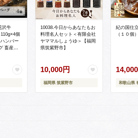
花沢牛
10038.今日からあなたもお
紀の国仕
110g×4個
料理名人セット＜有限会社
（１０個）(A
贅沢ハンバー
ヤママルしょうゆ＞【福岡
グ 畜産応
県筑紫野市】
毛和牛 ブラ
ハンバーグ
産 送料無
10,000円
14,00
福岡県 筑紫野市
和歌山県 