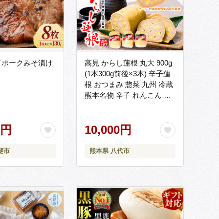
ドポークみそ漬け
高見 からし蓮根 丸大 900g
(1本300g前後×3本) 辛子蓮
根 おつまみ 惣菜 九州 冷蔵
熊本名物 辛子 れんこん 蓮
根 レンコン ご当地 郷土料
理 熊本県 八代市
0円
10,000円
斐市
熊本県 八代市