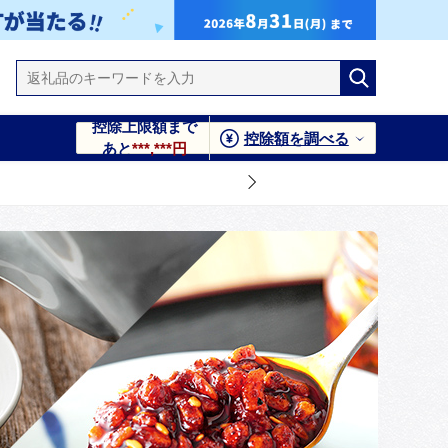
控除上限額まで
控除額を調べる
あと
***,***円