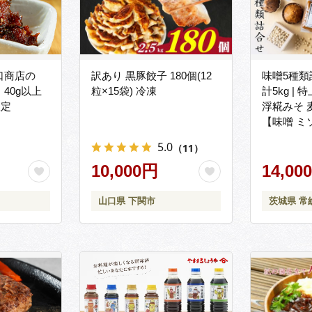
口商店の
訳あり 黒豚餃子 180個(12
味噌5種類詰
40g以上
粒×15袋) 冷凍
計5kg |
限定
浮糀みそ 
【味噌 ミ
噌セット 
5.0
（11）
噌詰め合わ
10,000円
わせ 調味
14,00
作り調味
山口県 下関市
茨城県 常