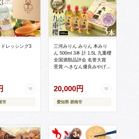
】ドレッシング3
三河みりん みりん 本みり
ん 500ml 3本 計 1.5L 九重櫻
全国酒類品評会 名誉大賞
受賞 へきなん優良みやげ推
奨品 九重味淋 江戸時代 創
業 昔ながらの製法 じっく
円
り 醸造 原材料 厳選 国産 も
20,000円
ち米 自然な甘み 豊富なう
ま味 料亭の味 料理 調味料
賀市
愛知県 碧南市
愛知県 碧南市 送料無料
H002-098