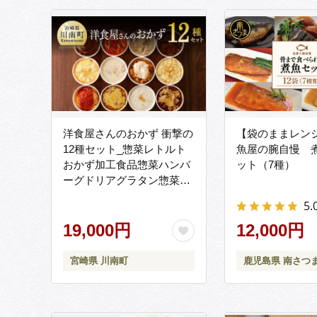
洋食屋さんのおかず 衝撃の
【袋のままレン
12種セット_惣菜レトルト
魚屋の腕自慢 煮
おかず加工食品惣菜ハンバ
ット（7種）
ーグドリアグラタン惣菜セ
ット送料無料洋食 [F1202]
5.
19,000円
12,000円
宮崎県 川南町
鹿児島県 南さつ