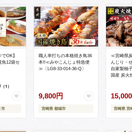
ジでOK】
職人串打ちの本格焼き鳥36
≪宮崎県
魚12袋セ
本!!≪みやこんじょ特急便
んじり・
≫〔LG8-33-014-36-Q〕
自家製柚子
国産 炭火
ぼんじり 
0
（1）
湯煎 パッ
9,800円
み つまみ
15,00
ま市
宮崎県 都城市
宮崎県 宮