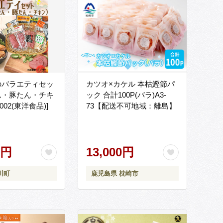
のバラエティセッ
カツオ×カケル 本枯鰹節パ
ん・豚たん・チキ
ック 合計100P(バラ)A3-
-002(東洋食品)]
73【配送不可地域：離島】
0円
13,000円
川町
鹿児島県 枕崎市