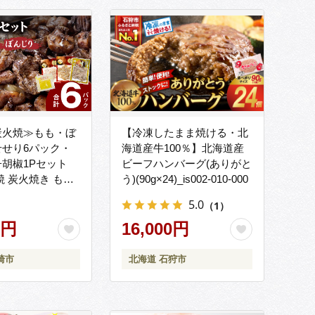
炭火焼≫もも・ぼ
【冷凍したまま焼ける・北
せせり6パック・
海道産牛100％】北海道産
胡椒1Pセット
ビーフハンバーグ(ありがと
焼 炭火焼き もも
う)(90g×24)_is002-010-000
せせり 鶏肉 冷凍
5.0
（1）
ク 小分け おつま
0円
16,000円
崎市
北海道 石狩市