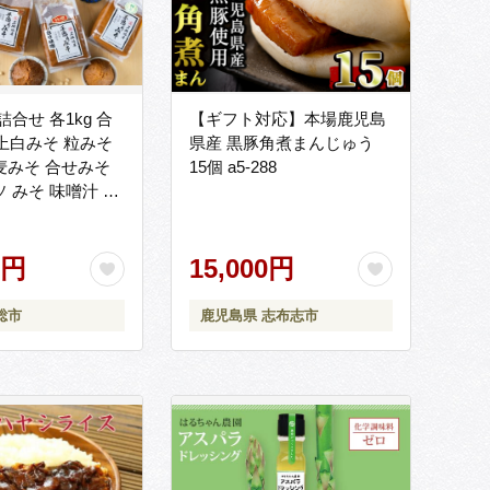
合せ 各1kg 合
【ギフト対応】本場鹿児島
 特上白みそ 粒みそ
県産 黒豚角煮まんじゅう
麦みそ 合せみそ
15個 a5-288
ソ みそ 味噌汁 味
みそセット お味
せ おみそ詰め合
料 手作りみそ 手
0円
15,000円
料】
総市
鹿児島県 志布志市