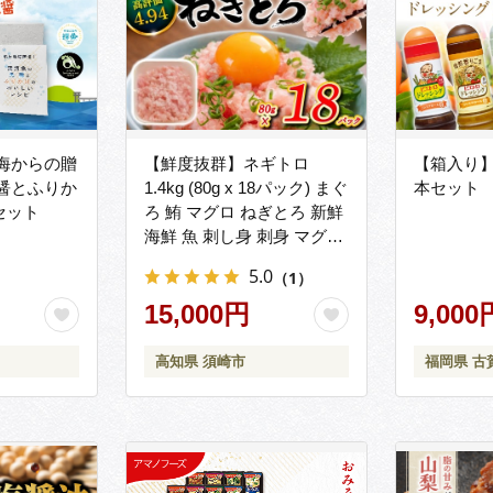
海からの贈
【鮮度抜群】ネギトロ
【箱入り
醤とふりか
1.4kg (80g x 18パック) まぐ
本セット
セット
ろ 鮪 マグロ ねぎとろ 新鮮
海鮮 魚 刺し身 刺身 マグロ
のたたき
5.0
（1）
15,000円
9,000
高知県 須崎市
福岡県 古