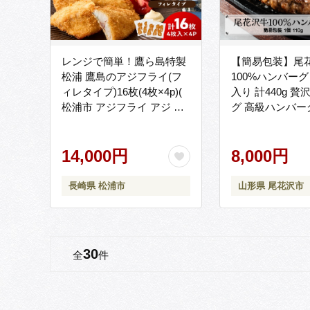
レンジで簡単！鷹ら島特製
【簡易包装】尾
松浦 鷹島のアジフライ(フ
100%ハンバーグ 
ィレタイプ)16枚(4枚×4p)(
入り 計440g 
松浦市 アジフライ アジ 鯵
グ 高級ハンバー
あじ 時短料理 送料無料 )
援 湯煎 牛肉 黒
【B4-137】
ンド和牛 ビーフ
14,000円
鉄板焼 個包装 国
8,000円
料 nj-oghmk440
長崎県 松浦市
山形県 尾花沢市
30
全
件