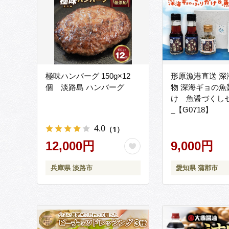
極味ハンバーグ 150g×12
形原漁港直送 深
個 淡路島 ハンバーグ
物 深海ギョの魚
け 魚醤づくし
_【G0718】
4.0
（1）
12,000円
9,000円
兵庫県 淡路市
愛知県 蒲郡市