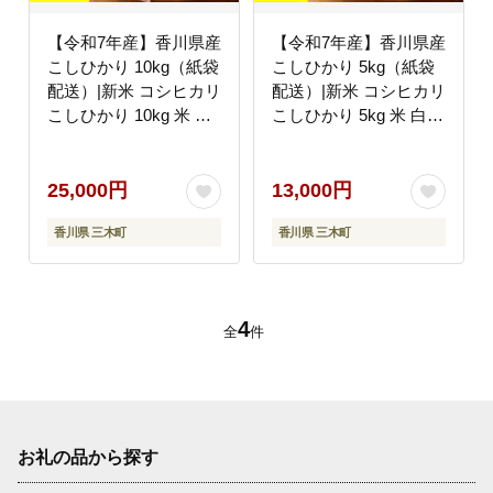
【令和7年産】香川県産
【令和7年産】香川県産
こしひかり 10kg（紙袋
こしひかり 5kg（紙袋
配送）|新米 コシヒカリ
配送）|新米 コシヒカリ
こしひかり 10kg 米 白
こしひかり 5kg 米 白米
米 ごはん ご飯 朝食 白
ごはん ご飯 朝食 白ご
ご飯 おにぎり お弁当
飯 おにぎり お弁当 お
おむすび お米 国産 美
むすび お米 国産 美味
25,000円
13,000円
味しい ツヤ モチモチ
しい ツヤ モチモチ 精
香川県 三木町
香川県 三木町
精米 おすすめ 香川県
米 おすすめ 香川県 三
三木町 |_mk132-110-02
木町 |_mk132-110-01
4
全
件
お礼の品から探す