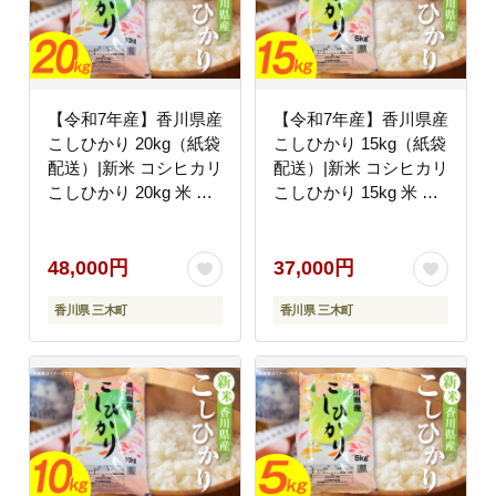
【令和7年産】香川県産
【令和7年産】香川県産
こしひかり 20kg（紙袋
こしひかり 15kg（紙袋
配送）|新米 コシヒカリ
配送）|新米 コシヒカリ
こしひかり 20kg 米 白
こしひかり 15kg 米 白
米 ごはん ご飯 朝食 白
米 ごはん ご飯 朝食 白
ご飯 おにぎり お弁当
ご飯 おにぎり お弁当
おむすび お米 国産 美
おむすび お米 国産 美
48,000円
37,000円
味しい ツヤ モチモチ
味しい ツヤ モチモチ
香川県 三木町
香川県 三木町
精米 おすすめ 香川県
精米 おすすめ 香川県
三木町 |_mk132-110-04
三木町 |_mk132-110-03