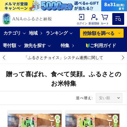
ログイン
新規登録
カート
カテゴリ
地域
ランキング
控除額を調べる
寄付額
旅先を探す
特集
ご利用ガイド
「ふるさとチョイス」システム連携に関して
贈って喜ばれ、食べて笑顔。ふるさとの
お米特集
並べ替え: